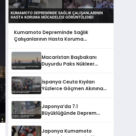
Kumamoto Depreminde Sağlık
Çalışanlarının Hasta Koruma
Mücadelesi Görüntülendi
Macaristan Başbakanı
Duyurdu Paks Nükleer
Santrali Kapatılabilir
İspanya Ceuta Kıyıları
Yüzlerce Göçmen Akınına
Uğradı Acil Durum İlan Edildi
Japonya’da 7.1
Büyüklüğünde Deprem
Kumamoto’da Yıkıma Yol
Açtı
Japonya Kumamoto