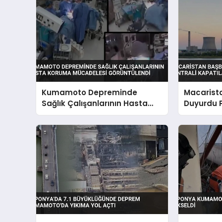
Kumamoto Depreminde
Macarist
Sağlık Çalışanlarının Hasta
Duyurdu P
Koruma Mücadelesi
Kapatılabi
Görüntülendi