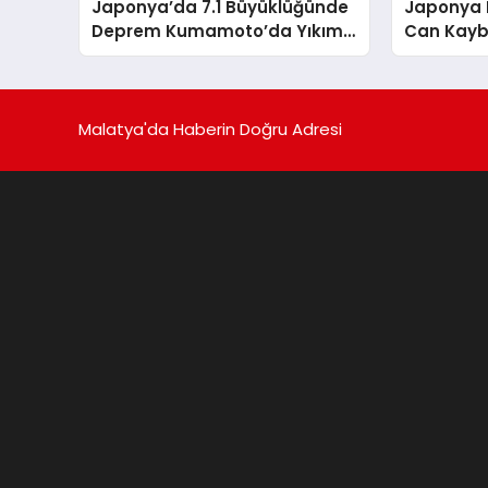
Japonya’da 7.1 Büyüklüğünde
Japonya
Deprem Kumamoto’da Yıkıma
Can Kaybı
Yol Açtı
Malatya'da Haberin Doğru Adresi