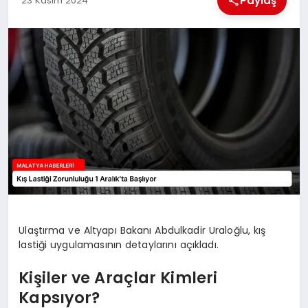
Paylaş
23 Kasım 2024
EKONOMI
MAGAZIN
SAĞLIK
SIYASET
SPOR
TEKNOLOJI
Ulaştırma ve Altyapı Bakanı Abdulkadir Uraloğlu, kış
lastiği uygulamasının detaylarını açıkladı.
Kişiler ve Araçlar Kimleri
Kapsıyor?