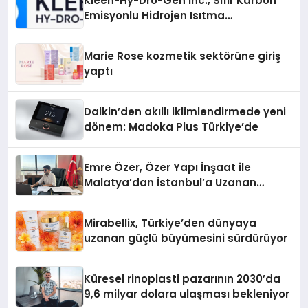
Kleen-Hy-Dro-Gen Inc., Sıfır Karbon
Emisyonlu Hidrojen Isıtma
Teknolojisinde ISO ve TSSA
Düzenleyici Onaylarını Aldı
Marie Rose kozmetik sektörüne giriş
yaptı
Daikin’den akıllı iklimlendirmede yeni
dönem: Madoka Plus Türkiye’de
Emre Özer, Özer Yapı İnşaat ile
Malatya’dan İstanbul’a Uzanan
Başarı Hikâyesi Yazıyor
Mirabellix, Türkiye’den dünyaya
uzanan güçlü büyümesini sürdürüyor
Küresel rinoplasti pazarının 2030’da
9,6 milyar dolara ulaşması bekleniyor