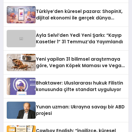
Türkiye’den küresel pazara: ShopinX,
dijital ekonomi ile gerçek dünya
alışverişini bir araya getirmeyi
hedefliyor
Ayla Selvi’den Yedi Yeni Şarkı: “Kayıp
Kasetler 1” 31 Temmuz’da Yayımlandı
Yeni yapilan 31 bilimsel araştırmaya
göre, Vegan Köpek Maması ve Vegan
Kedi Mamasının İyi Sindirildiğini
Ortaya Koydu
Bhaktawer: Uluslararası hukuk Filistin
konusunda çifte standart uyguluyor
Yunan uzman: Ukrayna savaşı bir ABD
projesi
Cowboy English: “İngilizce, küresel