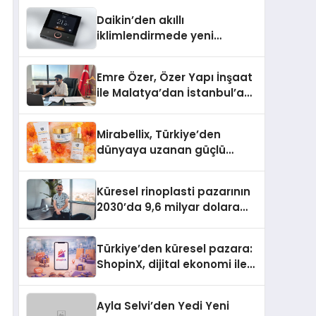
Daikin’den akıllı
iklimlendirmede yeni
dönem: Madoka Plus
Türkiye’de
Emre Özer, Özer Yapı İnşaat
ile Malatya’dan İstanbul’a
Uzanan Başarı Hikâyesi
Yazıyor
Mirabellix, Türkiye’den
dünyaya uzanan güçlü
büyümesini sürdürüyor
Küresel rinoplasti pazarının
2030’da 9,6 milyar dolara
ulaşması bekleniyor
Türkiye’den küresel pazara:
ShopinX, dijital ekonomi ile
gerçek dünya alışverişini bir
araya getirmeyi hedefliyor
Ayla Selvi’den Yedi Yeni