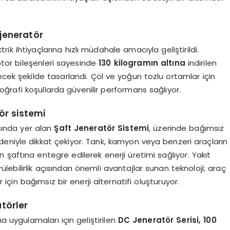
 jeneratör
trik ihtiyaçlarına hızlı müdahale amacıyla geliştirildi.
tor bileşenleri sayesinde
130 kilogramın altına
indirilen
ecek şekilde tasarlandı. Çöl ve yoğun tozlu ortamlar için
coğrafi koşullarda güvenilir performans sağlıyor.
ör sistemi
asında yer alan
Şaft Jeneratör Sistemi
, üzerinde bağımsız
eniyle dikkat çekiyor. Tank, kamyon veya benzeri araçların
şaftına entegre edilerek enerji üretimi sağlıyor. Yakıt
rülebilirlik açısından önemli avantajlar sunan teknoloji; araç
çin bağımsız bir enerji alternatifi oluşturuyor.
atörler
a uygulamaları için geliştirilen
DC Jeneratör Serisi, 100