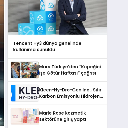
Tencent Hy3 dünya genelinde
kullanıma sunuldu
Mars Türkiye’den “Köpeğini
İşe Götür Haftası” çağrısı
Kleen-Hy-Dro-Gen Inc., Sıfır
Karbon Emisyonlu Hidrojen
Isıtma Teknolojisinde ISO ve
TSSA Düzenleyici Onaylarını
Marie Rose kozmetik
Aldı
sektörüne giriş yaptı