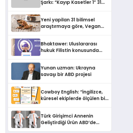
Şarkı: “Kayıp Kasetler 1” 31
Temmuz’da Yayımlandı
Yeni yapilan 31 bilimsel
araştırmaya göre, Vegan
Köpek Maması ve Vegan
Kedi Mamasının İyi
Bhaktawer: Uluslararası
Sindirildiğini Ortaya Koydu
hukuk Filistin konusunda
çifte standart uyguluyor
Yunan uzman: Ukrayna
savaşı bir ABD projesi
Cowboy English: “İngilizce,
küresel ekiplerde ölçülen bir
iş yetkinliğine dönüşüyor”
Türk Girişimci Annenin
Geliştirdiği Ürün ABD’de
Bebeklerde Güvenli Uyku