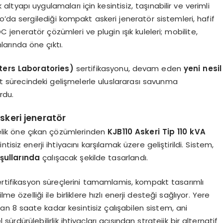
k altyapı uygulamaları için kesintisiz, taşınabilir ve verimli
o’da sergilediği kompakt askeri jeneratör sistemleri, hafif
DC jeneratör çözümleri ve plugin ışık kuleleri; mobilite,
nlarında öne çıktı.
ters Laboratories)
sertifikasyonu, devam eden
yeni nesil
ıt sürecindeki gelişmelerle uluslararası savunma
rdu.
skeri jeneratör
lik öne çıkan çözümlerinden
KJB110 Askeri Tip 110 kVA
ntisiz enerji ihtiyacını karşılamak üzere geliştirildi. Sistem,
şullarında
çalışacak şekilde tasarlandı.
ertifikasyon süreçlerini tamamlamis, kompakt tasarımlı
 özelliği ile birliklere hızlı enerji desteği sağlıyor. Yere
n 8 saate kadar kesintisiz çalışabilen sistem, ani
dürülebilirlik ihtiyaçları açısından stratejik bir alternatif