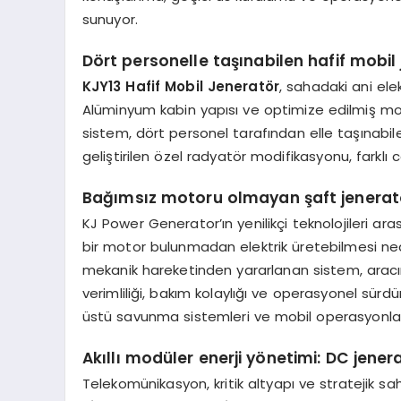
sunuyor.
Dört personelle taşınabilen hafif mobil
KJY13 Hafif Mobil Jeneratör
, sahadaki ani elek
Alüminyum kabin yapısı ve optimize edilmiş mo
sistem, dört personel tarafından elle taşınabil
geliştirilen özel radyatör modifikasyonu, farklı 
Bağımsız motoru olmayan şaft jenerat
KJ Power Generator’ın yenilikçi teknolojileri ar
bir motor bulunmadan elektrik üretebilmesi ned
mekanik hareketinden yararlanan sistem, aracın 
verimliliği, bakım kolaylığı ve operasyonel sürdü
üstü savunma sistemleri ve mobil operasyonlar i
Akıllı modüler enerji yönetimi: DC jener
Telekomünikasyon, kritik altyapı ve stratejik sah