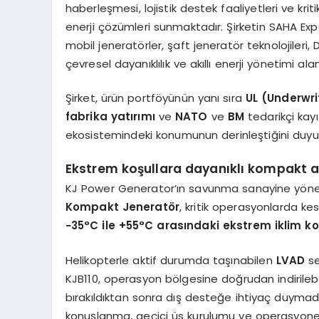
haberleşmesi, lojistik destek faaliyetleri ve kriti
enerji çözümleri sunmaktadır. Şirketin SAHA Exp
mobil jeneratörler, şaft jeneratör teknolojileri, 
çevresel dayanıklılık ve akıllı enerji yönetimi ala
Şirket, ürün portföyünün yanı sıra
UL (Underwri
fabrika yatırımı
ve
NATO
ve
BM
tedarikçi kay
ekosistemindeki konumunun derinleştiğini duyu
Ekstrem koşullara dayanıklı kompakt a
KJ Power Generator’ın savunma sanayine yöne
Kompakt Jeneratör
, kritik operasyonlarda kesi
−35°C ile +55°C arasındaki ekstrem iklim ko
Helikopterle aktif durumda taşınabilen
LVAD
s
KJB110, operasyon bölgesine doğrudan indirilebilme
bırakıldıktan sonra dış desteğe ihtiyaç duymada
konuşlanma, geçici üs kurulumu ve operasyonel sür