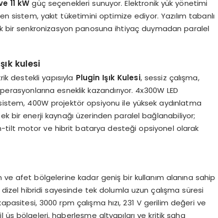
ve 11 kW
güç seçenekleri sunuyor. Elektronik yük yönetimi
en sistem, yakıt tüketimini optimize ediyor. Yazılım tabanlı
 ek bir senkronizasyon panosuna ihtiyaç duymadan paralel
şık kulesi
k destekli yapısıyla
Plugin Işık Kulesi
, sessiz çalışma,
ha operasyonlarına esneklik kazandırıyor. 4x300W LED
n sistem, 400W projektör opsiyonu ile yüksek aydınlatma
 tek bir enerji kaynağı üzerinden paralel bağlanabiliyor;
-tilt motor ve hibrit batarya desteği opsiyonel olarak
 ve afet bölgelerine kadar geniş bir kullanım alanına sahip
 dizel hibridi sayesinde tek dolumla uzun çalışma süresi
apasitesi, 3000 rpm çalışma hızı, 231 V gerilim değeri ve
 üs bölgeleri, haberleşme altyapıları ve kritik saha