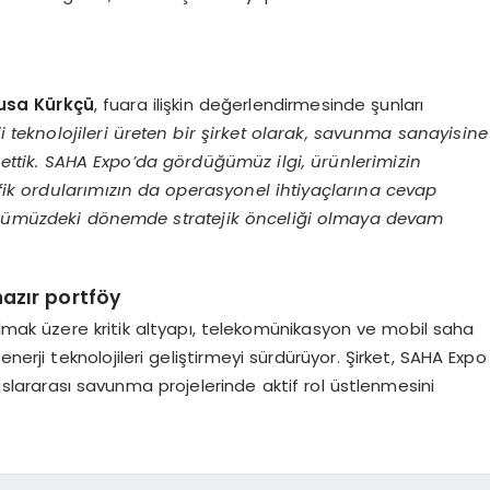
usa Kürkçü
, fuara ilişkin değerlendirmesinde şunları
ji teknolojileri üreten bir şirket olarak, savunma sanayisine
a ettik. SAHA Expo’da gördüğümüz ilgi, ürünlerimizin
tefik ordularımızın da operasyonel ihtiyaçlarına cevap
n önümüzdeki dönemde stratejik önceliği olmaya devam
hazır portföy
ak üzere kritik altyapı, telekomünikasyon ve mobil saha
nerji teknolojileri geliştirmeyi sürdürüyor. Şirket, SAHA Expo
luslararası savunma projelerinde aktif rol üstlenmesini