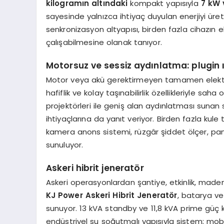
kilogramın altındaki
kompakt yapısıyla
7 kW 
sayesinde yalnızca ihtiyaç duyulan enerjiyi üret
senkronizasyon altyapısı, birden fazla cihazın
çalışabilmesine olanak tanıyor.
Motorsuz ve sessiz aydınlatma: plugin ı
Motor veya akü gerektirmeyen tamamen elektri
hafiflik ve kolay taşınabilirlik özellikleriyle sa
projektörleri ile geniş alan aydınlatması suna
ihtiyaçlarına da yanıt veriyor. Birden fazla kule
kamera anons sistemi, rüzgâr şiddet ölçer, pan
sunuluyor.
Askeri hibrit jeneratör
Askeri operasyonlardan şantiye, etkinlik, maden
KJ Power Askeri Hibrit Jeneratör
, batarya ve
sunuyor. 13 kVA standby ve 11,8 kVA prime güç k
endüstriyel su soğutmalı yapısıyla sistem; mobil