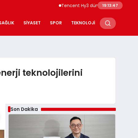
Tencent Hy3 dünya genelinde kullanıma sunu
19:13:49
SAĞLIK
SIYASET
SPOR
TEKNOLOJI
rji teknolojilerini
Son Dakika