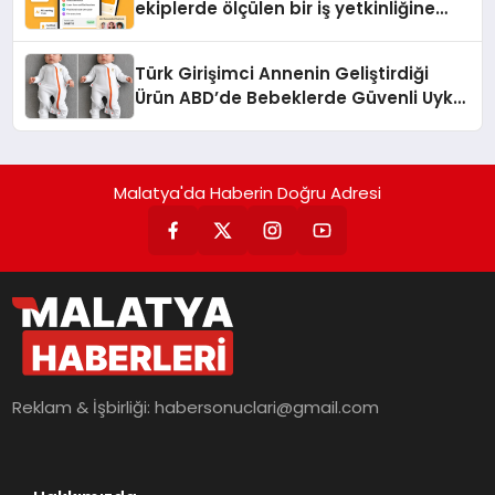
ekiplerde ölçülen bir iş yetkinliğine
dönüşüyor”
Türk Girişimci Annenin Geliştirdiği
Ürün ABD’de Bebeklerde Güvenli Uyku
Standardına Yeni Bir Bakış Açısı
Getiriyor.
Malatya'da Haberin Doğru Adresi
Reklam & İşbirliği:
habersonuclari@gmail.com