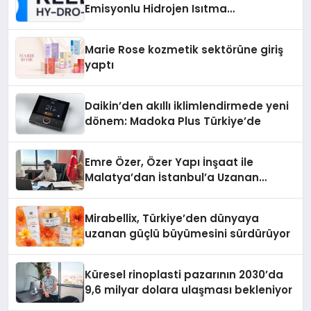
Emisyonlu Hidrojen Isıtma
Teknolojisinde ISO ve TSSA
Düzenleyici Onaylarını Aldı
Marie Rose kozmetik sektörüne giriş
yaptı
Daikin’den akıllı iklimlendirmede yeni
dönem: Madoka Plus Türkiye’de
Emre Özer, Özer Yapı İnşaat ile
Malatya’dan İstanbul’a Uzanan
Başarı Hikâyesi Yazıyor
Mirabellix, Türkiye’den dünyaya
uzanan güçlü büyümesini sürdürüyor
Küresel rinoplasti pazarının 2030’da
9,6 milyar dolara ulaşması bekleniyor