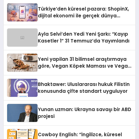
Türkiye’den küresel pazara: ShopinX,
dijital ekonomi ile gerçek dünya
alışverişini bir araya getirmeyi
hedefliyor
Ayla Selvi’den Yedi Yeni Şarkı: “Kayıp
Kasetler 1” 31 Temmuz’da Yayımlandı
Yeni yapilan 31 bilimsel araştırmaya
göre, Vegan Köpek Maması ve Vegan
Kedi Mamasının İyi Sindirildiğini
Ortaya Koydu
Bhaktawer: Uluslararası hukuk Filistin
konusunda çifte standart uyguluyor
Yunan uzman: Ukrayna savaşı bir ABD
projesi
Cowboy English: “İngilizce, küresel