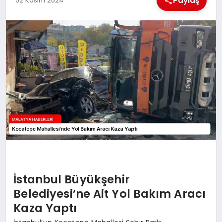
Paylaş
02 Kasım 2024
EKONOMI
MAGAZIN
SAĞLIK
SIYASET
SPOR
TEKNOLOJI
İstanbul Büyükşehir
Belediyesi’ne Ait Yol Bakım Aracı
Kaza Yaptı