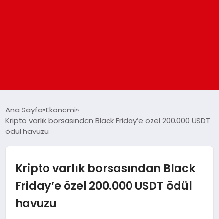
ANASAYFA
Ana Sayfa
Ekonomi
Kripto varlık borsasından Black Friday’e özel 200.000 USDT
ödül havuzu
GÜNDEM
DÜNYA
Kripto varlık borsasından Black
Friday’e özel 200.000 USDT ödül
EĞITIM
havuzu