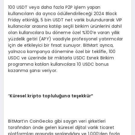
100 USDT veya daha fazla P2P işlem yapan
kullanıcıların da ayrıca ödüllendirileceği 2024 Black
Friday etkinliği, 5 bin USDT net varlık bulundurarak VIP
kullanıcılar arasına katılıp seçili birikim ürünlerini dahil
olan kullanıcılara bu döneme özel %100’e varan yıllık
yüzdelik getiri (APY) vaadiyle profesyonel yatırımcılar
için de etkileyici bir fırsat sunuyor. BitMart ayrıca,
yalnızca kampanya dönemine özel bir teklifle, 100
USDC ve üzerinde bir miktarla USDC Esnek Birikim
programına katılan kullanıcılara 10 USDC bonus
kazanma şansı veriyor.
“
Küresel kripto topluluğ
una teşekkür”
BitMart’ın CoinGecko gibi saygın veri şirketleri
tarafından önde gelen küresel dijital varlık ticaret
platformları arasında sıralandığını ve 1.000’den fazla