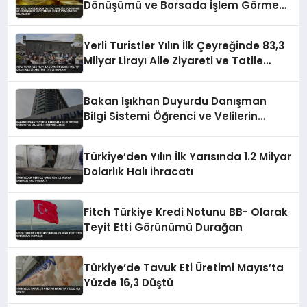
Dönüşümü ve Borsada İşlem Görmesi
Yeni Düzenlemeyle Belirlendi
Yerli Turistler Yılın İlk Çeyreğinde 83,3
Milyar Lirayı Aile Ziyareti ve Tatile
Harcadı
Bakan Işıkhan Duyurdu Danışman
Bilgi Sistemi Öğrenci ve Velilerin
Erişimine Açıldı
Türkiye’den Yılın İlk Yarısında 1.2 Milyar
Dolarlık Halı İhracatı
Fitch Türkiye Kredi Notunu BB- Olarak
Teyit Etti Görünümü Durağan
Türkiye’de Tavuk Eti Üretimi Mayıs’ta
Yüzde 16,3 Düştü