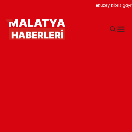
Kuzey Kıbrıs gayrimenku