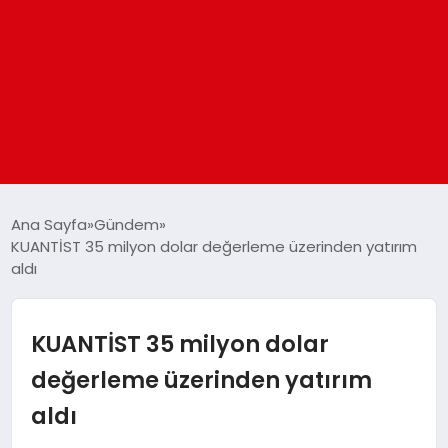
ANASAYFA
Ana Sayfa
Gündem
KUANTİST 35 milyon dolar değerleme üzerinden yatırım
aldı
GÜNDEM
DÜNYA
KUANTİST 35 milyon dolar
değerleme üzerinden yatırım
EĞITIM
aldı