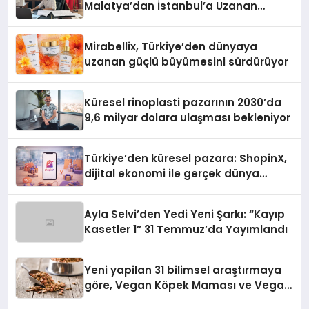
Malatya’dan İstanbul’a Uzanan
Başarı Hikâyesi Yazıyor
Mirabellix, Türkiye’den dünyaya
uzanan güçlü büyümesini sürdürüyor
Küresel rinoplasti pazarının 2030’da
9,6 milyar dolara ulaşması bekleniyor
Türkiye’den küresel pazara: ShopinX,
dijital ekonomi ile gerçek dünya
alışverişini bir araya getirmeyi
hedefliyor
Ayla Selvi’den Yedi Yeni Şarkı: “Kayıp
Kasetler 1” 31 Temmuz’da Yayımlandı
Yeni yapilan 31 bilimsel araştırmaya
göre, Vegan Köpek Maması ve Vegan
Kedi Mamasının İyi Sindirildiğini