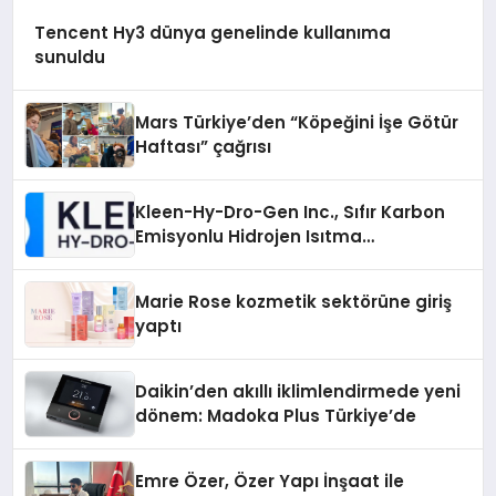
Tencent Hy3 dünya genelinde kullanıma
sunuldu
Mars Türkiye’den “Köpeğini İşe Götür
Haftası” çağrısı
Kleen-Hy-Dro-Gen Inc., Sıfır Karbon
Emisyonlu Hidrojen Isıtma
Teknolojisinde ISO ve TSSA
Düzenleyici Onaylarını Aldı
Marie Rose kozmetik sektörüne giriş
yaptı
Daikin’den akıllı iklimlendirmede yeni
dönem: Madoka Plus Türkiye’de
Emre Özer, Özer Yapı İnşaat ile