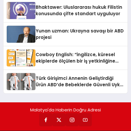
Ortaya Koydu
Bhaktawer: Uluslararası hukuk Filistin
konusunda çifte standart uyguluyor
Yunan uzman: Ukrayna savaşı bir ABD
projesi
Cowboy English: “İngilizce, küresel
ekiplerde ölçülen bir iş yetkinliğine
dönüşüyor”
Türk Girişimci Annenin Geliştirdiği
Ürün ABD’de Bebeklerde Güvenli Uyku
Standardına Yeni Bir Bakış Açısı
Getiriyor.
Malatya'da Haberin Doğru Adresi