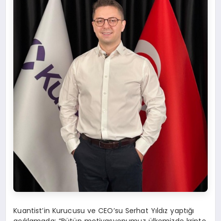
Kuantist’in Kurucusu ve CEO’su Serhat Yıldız yaptığı
açıklamada: “Bütün motivasyonumuz ülkemizde kripto