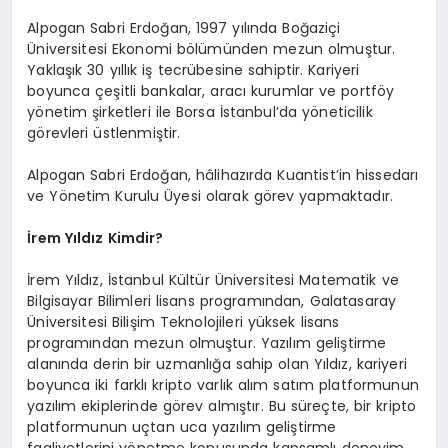
Alpogan Sabri Erdoğan, 1997 yılında Boğaziçi
Üniversitesi Ekonomi bölümünden mezun olmuştur.
Yaklaşık 30 yıllık iş tecrübesine sahiptir. Kariyeri
boyunca çeşitli bankalar, aracı kurumlar ve portföy
yönetim şirketleri ile Borsa İstanbul’da yöneticilik
görevleri üstlenmiştir.
Alpogan Sabri Erdoğan, hâlihazırda Kuantist’in hissedarı
ve Yönetim Kurulu Üyesi olarak görev yapmaktadır.
İrem Yıldız Kimdir?
İrem Yıldız, İstanbul Kültür Üniversitesi Matematik ve
Bilgisayar Bilimleri lisans programından, Galatasaray
Üniversitesi Bilişim Teknolojileri yüksek lisans
programından mezun olmuştur. Yazılım geliştirme
alanında derin bir uzmanlığa sahip olan Yıldız, kariyeri
boyunca iki farklı kripto varlık alım satım platformunun
yazılım ekiplerinde görev almıştır. Bu süreçte, bir kripto
platformunun uçtan uca yazılım geliştirme
faaliyetlerini yönetme konusunda kapsamlı deneyim