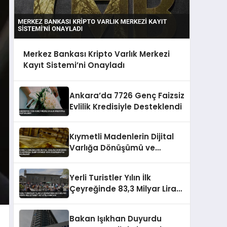
Merkez Bankası Kripto Varlık Merkezi
Kayıt Sistemi’ni Onayladı
Ankara’da 7726 Genç Faizsiz
Evlilik Kredisiyle Desteklendi
Kıymetli Madenlerin Dijital
Varlığa Dönüşümü ve
Borsada İşlem Görmesi Yeni
Düzenlemeyle Belirlendi
Yerli Turistler Yılın İlk
Çeyreğinde 83,3 Milyar Lirayı
Aile Ziyareti ve Tatile
Harcadı
Bakan Işıkhan Duyurdu