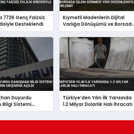
 7726 Genç Faizsiz
Kıymetli Madenlerin Dijital
edisiyle Desteklendi
Varlığa Dönüşümü ve Borsad
İşlem Görmesi Yeni
Düzenlemeyle Belirlendi
ıkhan Duyurdu
Türkiye’den Yılın İlk Yarısında
Bilgi Sistemi
1.2 Milyar Dolarlık Halı İhracatı
 Velilerin Erişimine