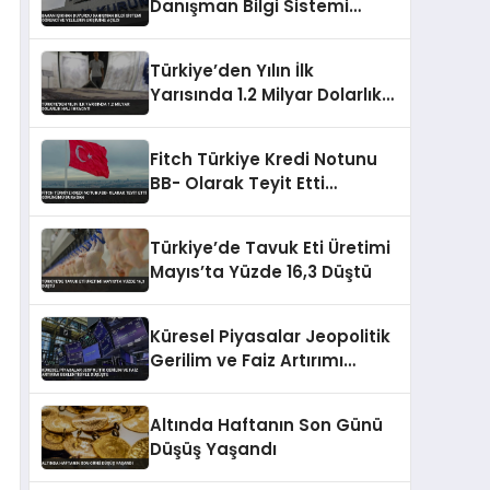
Danışman Bilgi Sistemi
Öğrenci ve Velilerin Erişimine
Açıldı
Türkiye’den Yılın İlk
Yarısında 1.2 Milyar Dolarlık
Halı İhracatı
Fitch Türkiye Kredi Notunu
BB- Olarak Teyit Etti
Görünümü Durağan
Türkiye’de Tavuk Eti Üretimi
Mayıs’ta Yüzde 16,3 Düştü
Küresel Piyasalar Jeopolitik
Gerilim ve Faiz Artırımı
Beklentisiyle Düşüşte
Altında Haftanın Son Günü
Düşüş Yaşandı