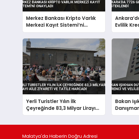
Merkez Bankası Kripto Varlık
Ankara’da
Merkezi Kayıt Sistemi’ni
Evlilik Kr
Onayladı
Yerli Turistler Yılın İlk
Bakan Iş
Çeyreğinde 83,3 Milyar Lirayı
Danışman 
Aile Ziyareti ve Tatile Harcadı
Öğrenci ve
Açıldı
Malatya'da Haberin Doğru Adresi