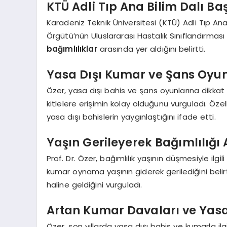
KTÜ Adli Tıp Ana Bilim Dalı Ba
Karadeniz Teknik Üniversitesi (KTÜ) Adli Tıp Ana 
Örgütü’nün Uluslararası Hastalık Sınıflandırma
bağımlılıklar
arasında yer aldığını belirtti.
Yasa Dışı Kumar ve Şans Oyunl
Özer, yasa dışı bahis ve şans oyunlarına dikkat
kitlelere erişimin kolay olduğunu vurguladı. Öze
yasa dışı bahislerin yaygınlaştığını ifade etti.
Yaşın Gerileyerek Bağımlılığı A
Prof. Dr. Özer, bağımlılık yaşının düşmesiyle ilgil
kumar oynama yaşının giderek gerilediğini belir
haline geldiğini vurguladı.
Artan Kumar Davaları ve Yasa 
Özer, son yıllarda yasa dışı bahis ve kumarla ilgi