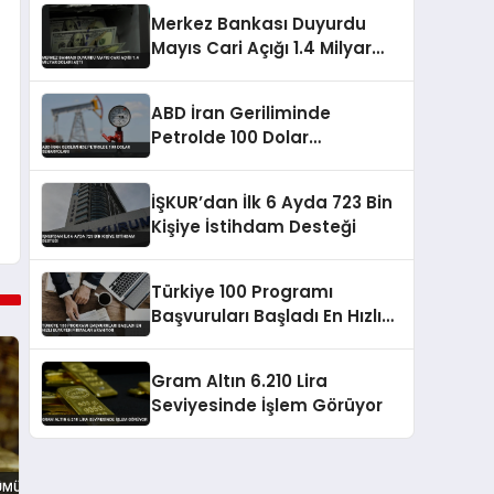
Merkez Bankası Duyurdu
Mayıs Cari Açığı 1.4 Milyar
Doları Aştı
ABD İran Geriliminde
Petrolde 100 Dolar
Senaryoları
İŞKUR’dan İlk 6 Ayda 723 Bin
Kişiye İstihdam Desteği
Türkiye 100 Programı
Başvuruları Başladı En Hızlı
Büyüyen Firmalar Aranıyor
Gram Altın 6.210 Lira
Seviyesinde İşlem Görüyor