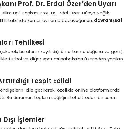
şkanı Prof. Dr. Erdal Özer’den Uyarı
Bilim Dalı Başkanı Prof. Dr. Erdal Özer, Dünya Sağlık
sı El Kitabı’nda kumar oynama bozukluğunun,
davranışsal
arı Tehlikesi
 çekerek, bu alanın kayıt dışı bir ortam olduğunu ve geniş
llikle futbol ve diğer spor müsabakaları üzerinden yapılan
rttırdığı Tespit Edildi
i endişelerini dile getirerek, özellikle online platformlarda
tti. Bu durumun toplum sağlığını tehdit eden bir sorun
Dışı İşlemler
li açılan davaların hızla arttığına dikkat çekti. Spor Toto