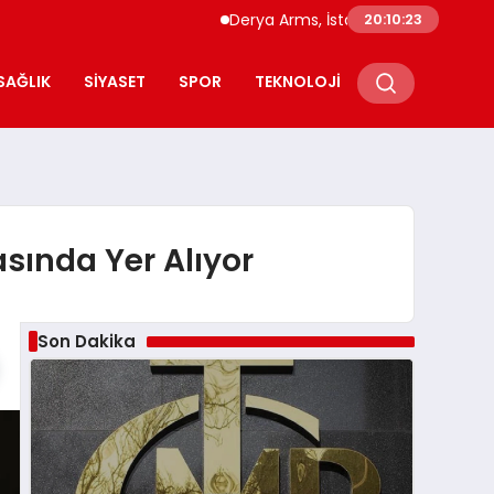
Derya Arms, İstanbul Prohunt 2026’da yeni
20:10:24
SAĞLIK
SIYASET
SPOR
TEKNOLOJI
sında Yer Alıyor
Son Dakika