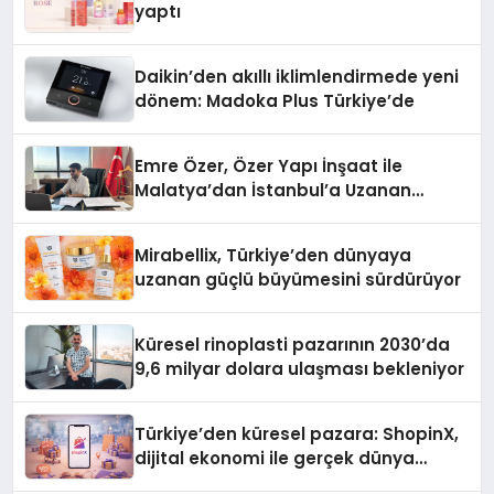
yaptı
Daikin’den akıllı iklimlendirmede yeni
dönem: Madoka Plus Türkiye’de
Emre Özer, Özer Yapı İnşaat ile
Malatya’dan İstanbul’a Uzanan
Başarı Hikâyesi Yazıyor
Mirabellix, Türkiye’den dünyaya
uzanan güçlü büyümesini sürdürüyor
Küresel rinoplasti pazarının 2030’da
9,6 milyar dolara ulaşması bekleniyor
Türkiye’den küresel pazara: ShopinX,
dijital ekonomi ile gerçek dünya
alışverişini bir araya getirmeyi