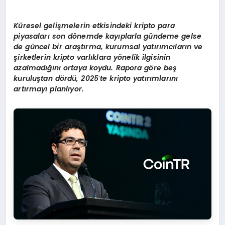
Küresel gelişmelerin etkisindeki kripto para
piyasaları
son d
ö
nemde kayıplarla gündeme gelse
de güncel bir araştırma, kurumsal yatırımcıların ve
şirketlerin kripto varlıklara y
ö
nelik ilgisinin
azalmadığını ortaya koydu. Rapora g
ö
re be
ş
kuruluştan d
ö
rdü, 2025
’
te kripto yatırımlarını
artırmayı planlıyor.