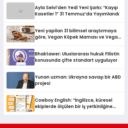
hedefliyor
Ayla Selvi’den Yedi Yeni Şarkı: “Kayıp
Kasetler 1” 31 Temmuz’da Yayımlandı
Yeni yapilan 31 bilimsel araştırmaya
göre, Vegan Köpek Maması ve Vegan
Kedi Mamasının İyi Sindirildiğini
Ortaya Koydu
Bhaktawer: Uluslararası hukuk Filistin
konusunda çifte standart uyguluyor
Yunan uzman: Ukrayna savaşı bir ABD
projesi
Cowboy English: “İngilizce, küresel
ekiplerde ölçülen bir iş yetkinliğine
dönüşüyor”