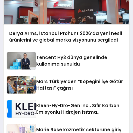
Derya Arms, İstanbul Prohunt 2026’da yeni nesil
ürünlerini ve global marka vizyonunu sergiledi
Tencent Hy3 dünya genelinde
kullanıma sunuldu
Mars Türkiye’den “Köpeğini İşe Götür
Haftası” çağrısı
Kleen-Hy-Dro-Gen Inc., Sıfır Karbon
Emisyonlu Hidrojen Isıtma
Teknolojisinde ISO ve TSSA
Düzenleyici Onaylarını Aldı
Marie Rose kozmetik sektörüne giriş