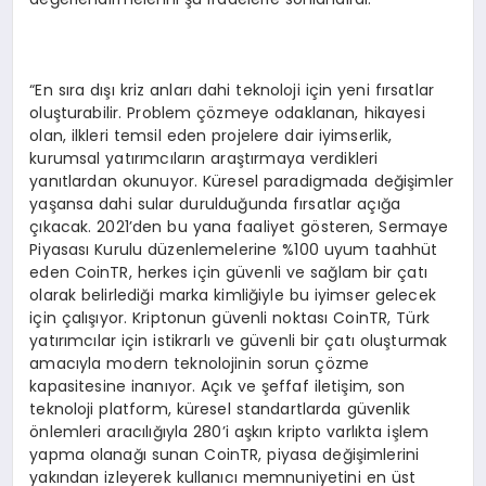
“En sıra dışı kriz anları dahi teknoloji için yeni fırsatlar
oluşturabilir. Problem çözmeye odaklanan, hikayesi
olan, ilkleri temsil eden projelere dair iyimserlik,
kurumsal yatırımcıların araştırmaya verdikleri
yanıtlardan okunuyor. Küresel paradigmada değişimler
yaşansa dahi sular durulduğunda fırsatlar açığa
çıkacak. 2021’den bu yana faaliyet gösteren, Sermaye
Piyasası Kurulu düzenlemelerine %100 uyum taahhüt
eden CoinTR, herkes için güvenli ve sağlam bir çatı
olarak belirlediği marka kimliğiyle bu iyimser gelecek
için çalışıyor. Kriptonun güvenli noktası CoinTR, Türk
yatırımcılar için istikrarlı ve güvenli bir çatı oluşturmak
amacıyla modern teknolojinin sorun çözme
kapasitesine inanıyor. Açık ve şeffaf iletişim, son
teknoloji platform, küresel standartlarda güvenlik
önlemleri aracılığıyla 280’i aşkın kripto varlıkta işlem
yapma olanağı sunan CoinTR, piyasa değişimlerini
yakından izleyerek kullanıcı memnuniyetini en üst