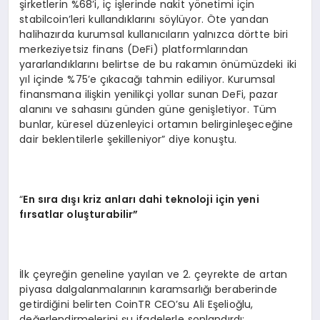
şirketlerin %68’i, iç işlerinde nakit yönetimi için
stabilcoin’leri kullandıklarını söylüyor. Öte yandan
halihazırda kurumsal kullanıcıların yalnızca dörtte biri
merkeziyetsiz finans (DeFi) platformlarından
yararlandıklarını belirtse de bu rakamın önümüzdeki iki
yıl içinde %75’e çıkacağı tahmin ediliyor. Kurumsal
finansmana ilişkin yenilikçi yollar sunan DeFi, pazar
alanını ve sahasını günden güne genişletiyor. Tüm
bunlar, küresel düzenleyici ortamın belirginleşeceğine
dair beklentilerle şekilleniyor” diye konuştu.
“
En s
ı
ra d
ışı kriz anları dahi teknoloji için yeni
fırsatlar oluşturabilir”
İlk çeyreğin geneline yayılan ve 2. çeyrekte de artan
piyasa dalgalanmalarının karamsarlığı beraberinde
getirdiğini belirten CoinTR CEO’su Ali Eşelioğlu,
değerlendirmelerini şu ifadelerle sonlandırdı: