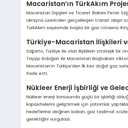
Macaristan’ın TürkAkım Projesi
Macaristan Dışişleri ve Ticaret Bakanı Peter Szi
Ukrayna üzerinden gerçekleşen transit akışın s
TürkAkım sayesinde başka bir gaz rotasına ihtiya
Türkiye-Macaristan İlişkileri ve 
Szijjarto, Türkiye ile olan ilişkilerin stratejik
Tayyip Erdoğan ile Macaristan Başbakanı Viktor O
Macaristan’ın Türkiye’den ilk kez doğal gaz satı
ifade etti.
Nükleer Enerji İşbirliği ve Gele
Nükleer enerji konusunda güçlü bir işbirliği oldu
kapasitelerini geliştirmek için yatırımlar yaptık
hedeflerine değinen bakan, gaz teslimat sözleş
gerektiğini vurguladı.