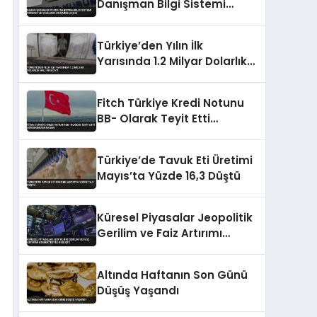
Danışman Bilgi Sistemi
Öğrenci ve Velilerin Erişimine
Açıldı
Türkiye’den Yılın İlk
Yarısında 1.2 Milyar Dolarlık
Halı İhracatı
Fitch Türkiye Kredi Notunu
BB- Olarak Teyit Etti
Görünümü Durağan
Türkiye’de Tavuk Eti Üretimi
Mayıs’ta Yüzde 16,3 Düştü
Küresel Piyasalar Jeopolitik
Gerilim ve Faiz Artırımı
Beklentisiyle Düşüşte
Altında Haftanın Son Günü
Düşüş Yaşandı