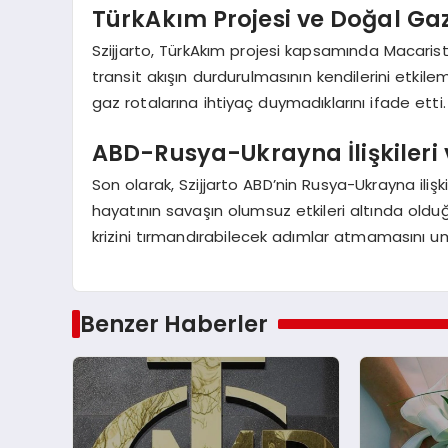
TürkAkım Projesi ve Doğal Gaz
Szijjarto, TürkAkım projesi kapsamında Macaris
transit akışın durdurulmasının kendilerini etkile
gaz rotalarına ihtiyaç duymadıklarını ifade etti.
ABD-Rusya-Ukrayna İlişkileri 
Son olarak, Szijjarto ABD’nin Rusya-Ukrayna ilişk
hayatının savaşın olumsuz etkileri altında oldu
krizini tırmandırabilecek adımlar atmamasını umu
Benzer Haberler