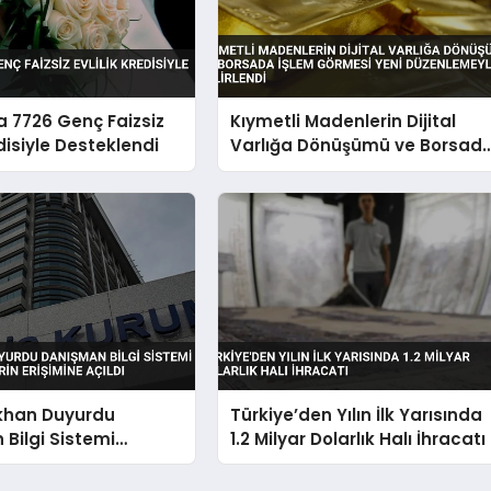
 7726 Genç Faizsiz
Kıymetli Madenlerin Dijital
edisiyle Desteklendi
Varlığa Dönüşümü ve Borsad
İşlem Görmesi Yeni
Düzenlemeyle Belirlendi
ıkhan Duyurdu
Türkiye’den Yılın İlk Yarısında
Bilgi Sistemi
1.2 Milyar Dolarlık Halı İhracatı
 Velilerin Erişimine