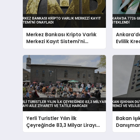
Merkez Bankası Kripto Varlık
Ankara’da
Merkezi Kayıt Sistemi’ni
Evlilik Kr
Onayladı
Yerli Turistler Yılın İlk
Bakan Iş
Çeyreğinde 83,3 Milyar Lirayı
Danışman 
Aile Ziyareti ve Tatile Harcadı
Öğrenci ve
Açıldı