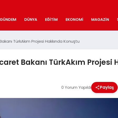
GÜNDEM
DÜNYA
EĞITIM
EKONOMI
MAGAZIN
t Bakanı TürkAkım Projesi Hakkında Konuştu
Ticaret Bakanı TürkAkım Projes
0 Yorum Yapıldı
Paylaş