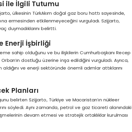
 ile İlgili Tutumu
jjarto, ülkesinin TürkAkım doğal gaz boru hattı sayesinde,
ona ermesinden etkilenmeyeceğini vurguladı. Szijjarto,
ç duymadıklarını belirtti.
Enerji İşbirliği
 bir öneme sahip olduğunu ve bu ilişkilerin Cumhurbaşkanı Recep
rban’ın dostluğu üzerine inşa edildiğini vurguladı. Ayrıca,
n aldığını ve enerji sektöründe önemli adımlar attıklarını
cek Planları
ğunu belirten Szijjarto, Türkiye ve Macaristan’ın nükleer
larını söyledi. Aynı zamanda, petrol ve gaz ticareti alanındaki
melerinin devam etmesi ve stratejik ortaklıklar kurulması