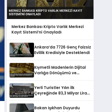
Merkez Bankası Kripto Varlık Merkezi
Kayıt Sistemi’ni Onayladı
Ankara’da 7726 Genç Faizsiz
Evlilik Kredisiyle Desteklendi
Kıymetli Madenlerin Dijital
Varlığa Dönüşümü ve
Borsada İşlem Görmesi Yeni
Düzenlemeyle Belirlendi
Yerli Turistler Yılın İlk
Çeyreğinde 83,3 Milyar Lirayı
Aile Ziyareti ve Tatile
Harcadı
Bakan Işıkhan Duyurdu