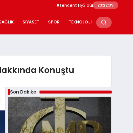
Tencent Hy3 dünya genelinde kullanıma
23:22:40
SAĞLIK
SIYASET
SPOR
TEKNOLOJI
i Hakkında Konuştu
Son Dakika