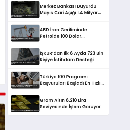
Merkez Bankası Duyurdu
Mayıs Cari Açığı 1.4 Milyar
Doları Aştı
ABD İran Geriliminde
Petrolde 100 Dolar
Senaryoları
İŞKUR’dan İlk 6 Ayda 723 Bin
Kişiye İstihdam Desteği
Türkiye 100 Programı
Başvuruları Başladı En Hızlı
Büyüyen Firmalar Aranıyor
Gram Altın 6.210 Lira
Seviyesinde İşlem Görüyor