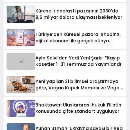
Küresel rinoplasti pazarının 2030’da
9,6 milyar dolara ulaşması bekleniyor
Türkiye’den küresel pazara: ShopinX,
dijital ekonomi ile gerçek dünya
alışverişini bir araya getirmeyi
hedefliyor
Ayla Selvi’den Yedi Yeni Şarkı: “Kayıp
Kasetler 1” 31 Temmuz’da Yayımlandı
Yeni yapilan 31 bilimsel araştırmaya
göre, Vegan Köpek Maması ve Vegan
Kedi Mamasının İyi Sindirildiğini
Ortaya Koydu
Bhaktawer: Uluslararası hukuk Filistin
konusunda çifte standart uyguluyor
Yunan uzman: Ukrayna savaşı bir ABD