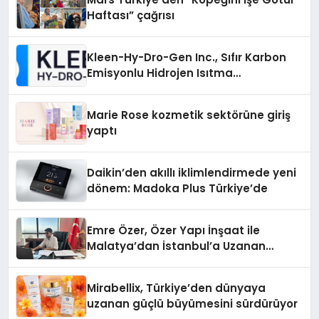
Haftası” çağrısı
Kleen-Hy-Dro-Gen Inc., Sıfır Karbon
Emisyonlu Hidrojen Isıtma
Teknolojisinde ISO ve TSSA
Düzenleyici Onaylarını Aldı
Marie Rose kozmetik sektörüne giriş
yaptı
Daikin’den akıllı iklimlendirmede yeni
dönem: Madoka Plus Türkiye’de
Emre Özer, Özer Yapı İnşaat ile
Malatya’dan İstanbul’a Uzanan
Başarı Hikâyesi Yazıyor
Mirabellix, Türkiye’den dünyaya
uzanan güçlü büyümesini sürdürüyor