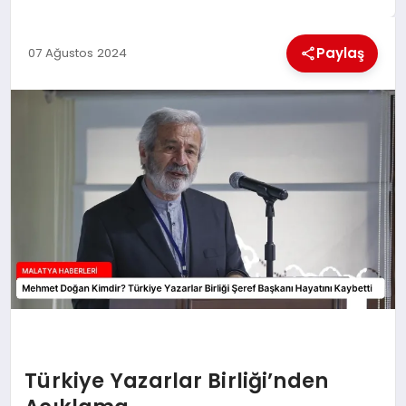
EKONOMI
Paylaş
07 Ağustos 2024
MAGAZIN
SAĞLIK
SIYASET
SPOR
TEKNOLOJI
Türkiye Yazarlar Birliği’nden