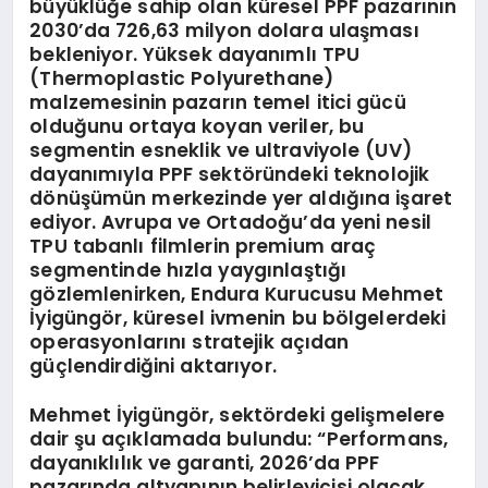
büyüklüğe sahip olan küresel PPF pazarının
2030’da 726,63 milyon dolara ulaşması
bekleniyor. Yüksek dayanımlı TPU
(Thermoplastic Polyurethane)
malzemesinin pazarın temel itici gücü
olduğunu ortaya koyan veriler, bu
segmentin esneklik ve ultraviyole (UV)
dayanımıyla PPF sektöründeki teknolojik
dönüşümün merkezinde yer aldığına işaret
ediyor. Avrupa ve Ortadoğu’da yeni nesil
TPU tabanlı filmlerin premium araç
segmentinde hızla yaygınlaştığı
gözlemlenirken, Endura Kurucusu Mehmet
İyigüngör, küresel ivmenin bu bölgelerdeki
operasyonlarını stratejik açıdan
güçlendirdiğini aktarıyor.
Mehmet İyigüngör, sektördeki gelişmelere
dair şu açıklamada bulundu: “Performans,
dayanıklılık ve garanti, 2026’da PPF
pazarında altyapının belirleyicisi olacak.