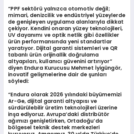
“PPF sektörü yalnızca otomotiv değil;
mimari, denizcilik ve endüstriyel yüzeylerde
de genişleyen uygulama alanlarıyla dikkat
çekiyor. Kendini onaran yüzey teknolojileri,
UV dayanımı ve optik netlik gibi özellikler
ürün performansında yeni standartlar
yaratıyor. Dijital garanti sistemleri ve QR
tabanlı ürün orijinallik doğrulama
altyapıları, kullanıcı güvenini artırıyor”
diyen Endura Kurucusu Mehmet İyigüngör,
inovatif gelişmelerine dair de şunları
söyledi:
“Endura olarak 2026 yılındaki büyümemizi
Ar-Ge, dijital garanti altyapısı ve
sürdürülebilir üretim teknolojileri üzerine
inşa ediyoruz. Avrupa’daki distribütör
ağımızı genişletirken, Ortadoğu’da
bölgesel teknik destek merkezleri
kuruyoruz. Amacımız, 30 yılda Türkiye’de