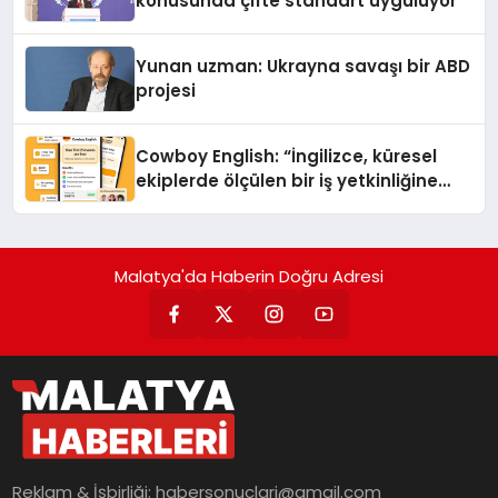
konusunda çifte standart uyguluyor
Yunan uzman: Ukrayna savaşı bir ABD
projesi
Cowboy English: “İngilizce, küresel
ekiplerde ölçülen bir iş yetkinliğine
dönüşüyor”
Malatya'da Haberin Doğru Adresi
Reklam & İşbirliği:
habersonuclari@gmail.com