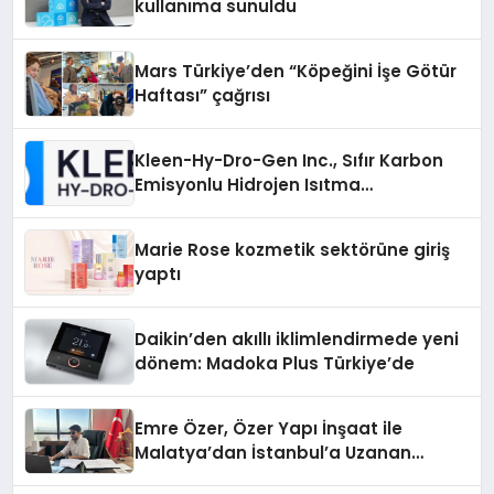
kullanıma sunuldu
Mars Türkiye’den “Köpeğini İşe Götür
Haftası” çağrısı
Kleen-Hy-Dro-Gen Inc., Sıfır Karbon
Emisyonlu Hidrojen Isıtma
Teknolojisinde ISO ve TSSA
Düzenleyici Onaylarını Aldı
Marie Rose kozmetik sektörüne giriş
yaptı
Daikin’den akıllı iklimlendirmede yeni
dönem: Madoka Plus Türkiye’de
Emre Özer, Özer Yapı İnşaat ile
Malatya’dan İstanbul’a Uzanan
Başarı Hikâyesi Yazıyor