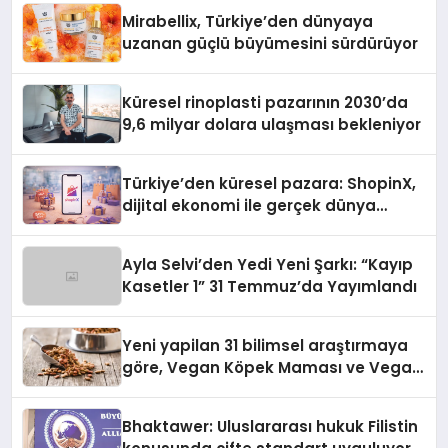
Mirabellix, Türkiye’den dünyaya
uzanan güçlü büyümesini sürdürüyor
Küresel rinoplasti pazarının 2030’da
9,6 milyar dolara ulaşması bekleniyor
Türkiye’den küresel pazara: ShopinX,
dijital ekonomi ile gerçek dünya
alışverişini bir araya getirmeyi
hedefliyor
Ayla Selvi’den Yedi Yeni Şarkı: “Kayıp
Kasetler 1” 31 Temmuz’da Yayımlandı
Yeni yapilan 31 bilimsel araştırmaya
göre, Vegan Köpek Maması ve Vegan
Kedi Mamasının İyi Sindirildiğini
Ortaya Koydu
Bhaktawer: Uluslararası hukuk Filistin