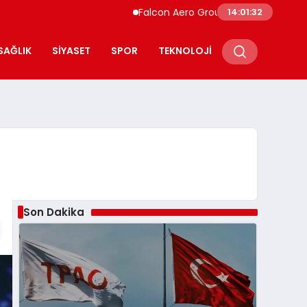
Falcon Aero Group, Havacılıkta Türkiye Me
14:01:33
SAĞLIK
SIYASET
SPOR
TEKNOLOJI
Son Dakika