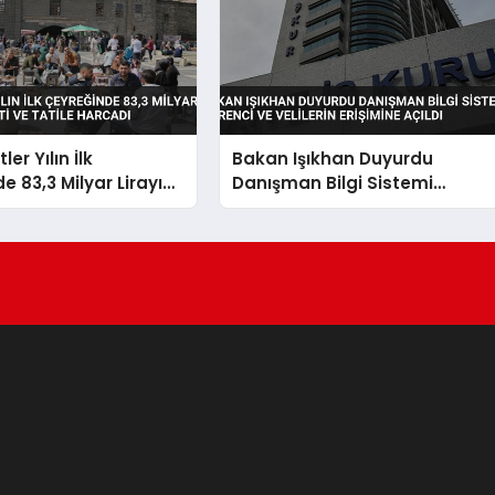
tler Yılın İlk
Bakan Işıkhan Duyurdu
e 83,3 Milyar Lirayı
Danışman Bilgi Sistemi
eti ve Tatile Harcadı
Öğrenci ve Velilerin Erişimine
Açıldı