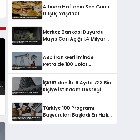
Altında Haftanın Son Günü
Düşüş Yaşandı
Merkez Bankası Duyurdu
Mayıs Cari Açığı 1.4 Milyar
Doları Aştı
ABD İran Geriliminde
Petrolde 100 Dolar
Senaryoları
İŞKUR’dan İlk 6 Ayda 723 Bin
Kişiye İstihdam Desteği
Türkiye 100 Programı
Başvuruları Başladı En Hızlı
Büyüyen Firmalar Aranıyor