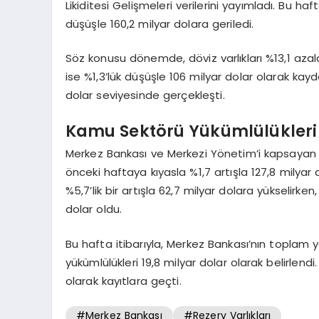
Likiditesi Gelişmeleri verilerini yayımladı. Bu haf
düşüşle 160,2 milyar dolara geriledi.
Söz konusu dönemde, döviz varlıkları %13,1 azalar
ise %1,3’lük düşüşle 106 milyar dolar olarak kay
dolar seviyesinde gerçekleşti.
Kamu Sektörü Yükümlülükleri 
Merkez Bankası ve Merkezi Yönetim’i kapsayan k
önceki haftaya kıyasla %1,7 artışla 127,8 milyar
%5,7’lik bir artışla 62,7 milyar dolara yükselirke
dolar oldu.
Bu hafta itibarıyla, Merkez Bankası’nın toplam
yükümlülükleri 19,8 milyar dolar olarak belirlendi
olarak kayıtlara geçti.
#Merkez Bankası
#Rezerv Varlıkları