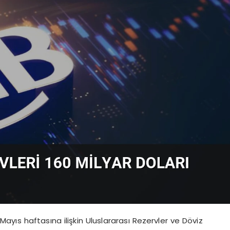
yıs haftasına ilişkin Uluslararası Rezervler ve Döviz