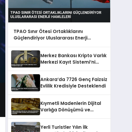
TPAO Sınır Ötesi Ortaklıklarını
Güçlendiriyor Uluslararası Enerji
Hamleleri
Merkez Bankası Kripto Varlık
Merkezi Kayıt Sistemi’ni
Onayladı
Ankara’da 7726 Genç Faizsiz
Evlilik Kredisiyle Desteklendi
Kıymetli Madenlerin Dijital
Varlığa Dönüşümü ve
Borsada İşlem Görmesi Yeni
Düzenlemeyle Belirlendi
Yerli Turistler Yılın İlk