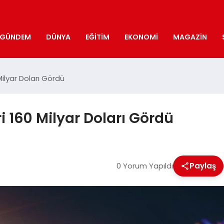
GÜNDEM
DÜNYA
EĞITIM
EKONOMI
MAGAZIN
ilyar Doları Gördü
i 160 Milyar Doları Gördü
0 Yorum Yapıldı
Paylaş