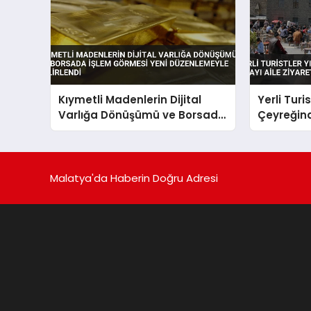
Kıymetli Madenlerin Dijital
Yerli Turis
Varlığa Dönüşümü ve Borsada
Çeyreğind
İşlem Görmesi Yeni
Aile Ziyar
Düzenlemeyle Belirlendi
Malatya'da Haberin Doğru Adresi