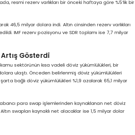
tada, resmi rezerv varlıkları bir önceki haftaya göre %5’lik bir
ak 46,5 milyar dolara indi. Altın cinsinden rezerv varlıkları
dedildi. IMF rezerv pozisyonu ve SDR toplamı ise 7,7 milyar
Artış Gösterdi
amu sektörünün kısa vadeli döviz yükümlülükleri, bir
 dolara ulaştı. Önceden belirlenmiş döviz yükümlülükleri
n, şarta bağlı döviz yükümlülükleri %1,9 azalarak 65,1 milyar
 yabancı para swap işlemlerinden kaynaklanan net döviz
. Altın swapları kaynaklı net alacaklar ise 1,5 milyar dolar