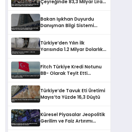
Çeyreğinde 83,3 Milyar Lirayı
Aile Ziyareti ve Tatile
Harcadı
Bakan Işıkhan Duyurdu
Danışman Bilgi Sistemi
Öğrenci ve Velilerin Erişimine
Açıldı
Türkiye’den Yılın İlk
Yarısında 1.2 Milyar Dolarlık
Halı İhracatı
Fitch Türkiye Kredi Notunu
BB- Olarak Teyit Etti
Görünümü Durağan
Türkiye’de Tavuk Eti Üretimi
Mayıs’ta Yüzde 16,3 Düştü
Küresel Piyasalar Jeopolitik
Gerilim ve Faiz Artırımı
Beklentisiyle Düşüşte