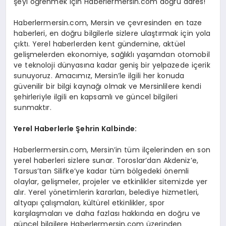
şeyi öğrenmek için Haberlermersin.com doğru adres!
Haberlermersin.com, Mersin ve çevresinden en taze
haberleri, en doğru bilgilerle sizlere ulaştırmak için yola
çıktı. Yerel haberlerden kent gündemine, aktüel
gelişmelerden ekonomiye, sağlıklı yaşamdan otomobil
ve teknoloji dünyasına kadar geniş bir yelpazede içerik
sunuyoruz. Amacımız, Mersin’le ilgili her konuda
güvenilir bir bilgi kaynağı olmak ve Mersinlilere kendi
şehirleriyle ilgili en kapsamlı ve güncel bilgileri
sunmaktır.
Yerel Haberlerle Şehrin Kalbinde:
Haberlermersin.com, Mersin’in tüm ilçelerinden en son
yerel haberleri sizlere sunar. Toroslar’dan Akdeniz’e,
Tarsus’tan Silifke’ye kadar tüm bölgedeki önemli
olaylar, gelişmeler, projeler ve etkinlikler sitemizde yer
alır. Yerel yönetimlerin kararları, belediye hizmetleri,
altyapı çalışmaları, kültürel etkinlikler, spor
karşılaşmaları ve daha fazlası hakkında en doğru ve
güncel bilgilere Haberlermersin.com üzerinden