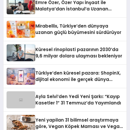
Emre Özer, Özer Yapı İnşaat ile
Malatya’dan İstanbul’a Uzanan
Başarı Hikâyesi Yazıyor
Mirabellix, Türkiye’den dünyaya
uzanan güçlü büyümesini sürdürüyor
Küresel rinoplasti pazarının 2030’da
9,6 milyar dolara ulaşması bekleniyor
Türkiye’den küresel pazara: ShopinX,
dijital ekonomi ile gerçek dünya
alışverişini bir araya getirmeyi
hedefliyor
Ayla Selvi’den Yedi Yeni Şarkı: “Kayıp
Kasetler 1” 31 Temmuz’da Yayımlandı
Yeni yapilan 31 bilimsel araştırmaya
göre, Vegan Köpek Maması ve Vegan