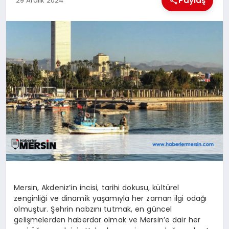
Paylaş
29 Aralık 2024
EKONOMI
MAGAZIN
SAĞLIK
SIYASET
SPOR
TEKNOLOJI
Mersin, Akdeniz’in incisi, tarihi dokusu, kültürel
zenginliği ve dinamik yaşamıyla her zaman ilgi odağı
olmuştur. Şehrin nabzını tutmak, en güncel
gelişmelerden haberdar olmak ve Mersin’e dair her