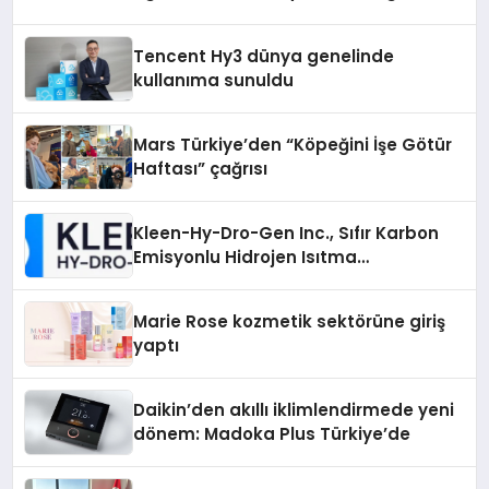
Tencent Hy3 dünya genelinde
kullanıma sunuldu
Mars Türkiye’den “Köpeğini İşe Götür
Haftası” çağrısı
Kleen-Hy-Dro-Gen Inc., Sıfır Karbon
Emisyonlu Hidrojen Isıtma
Teknolojisinde ISO ve TSSA
Düzenleyici Onaylarını Aldı
Marie Rose kozmetik sektörüne giriş
yaptı
Daikin’den akıllı iklimlendirmede yeni
dönem: Madoka Plus Türkiye’de