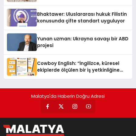
Kedi Mamasının İyi Sindirildiğini
Ortaya Koydu
Bhaktawer: Uluslararası hukuk Filistin
konusunda çifte standart uyguluyor
Yunan uzman: Ukrayna savaşı bir ABD
projesi
Cowboy English: “İngilizce, küresel
ekiplerde ölçülen bir iş yetkinliğine
dönüşüyor”
Malatya'da Haberin Doğru Adresi