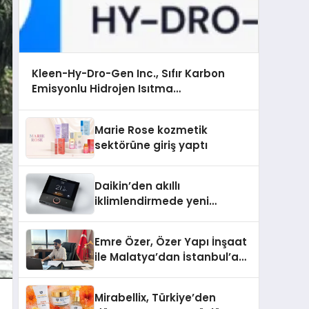
Kleen-Hy-Dro-Gen Inc., Sıfır Karbon
Emisyonlu Hidrojen Isıtma
Teknolojisinde ISO ve TSSA Düzenleyici
Onaylarını Aldı
Marie Rose kozmetik
sektörüne giriş yaptı
Daikin’den akıllı
iklimlendirmede yeni
dönem: Madoka Plus
Türkiye’de
Emre Özer, Özer Yapı İnşaat
ile Malatya’dan İstanbul’a
Uzanan Başarı Hikâyesi
Yazıyor
Mirabellix, Türkiye’den