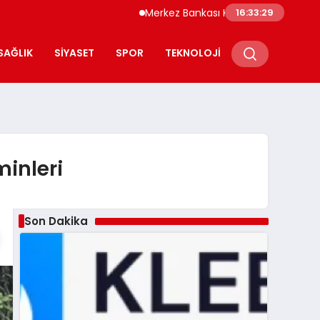
Merkez Bankası Kripto Varlık Merkezi Kayıt
16:33:30
SAĞLIK
SIYASET
SPOR
TEKNOLOJI
inleri
Son Dakika