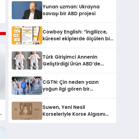
Yunan uzman: Ukrayna
savaşı bir ABD projesi
Cowboy English: “İngilizce,
küresel ekiplerde ölçülen bir
iş yetkinliğine dönüşüyor”
Türk Girişimci Annenin
Geliştirdiği Ürün ABD’de
Bebeklerde Güvenli Uyku
Standardına Yeni Bir Bakış
CGTN: Çin neden yazın
Açısı Getiriyor.
yoğun ilgi gören bir
destinasyon hâline geldi?
Suwen, Yeni Nesil
Korseleriyle Korse Algısını
Değiştiriyor