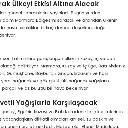
ak Ülkeyi Etkisi Altına Alacak
ir güncel tahminlerini yayınladı. Bugün yurdun
ım adım Marmara Bölgesi’ni saracak ve ardından ülkenin
rde hava sıcaklıkları birkaç derece düşerken, doğu
leniyor.
 son tahminlere göre, bugün ülkenin kuzey, iç ve batı
lacağı belirtiliyor. Marmara, Kuzey ve İç Ege, Batı Akdeniz,
abzon, Gümüşhane, Bayburt, Erzincan, Erzurum ve Kars
de yerel sağanak ve gök gürültülü sağanak yağışların
 parçalı ve az bulutlu bir hava bekleniyor.
etli Yağışlarla Karşılaşacak
güneyi, Ege’nin kuzeyi ve Batı Karadeniz’in iç kesimlerinde
 vatandaşların dikkatli olmaları, ani sel, su baskını ve
ları önem arz etmektedir. Meteoroloji Genel Müdürlüğü,