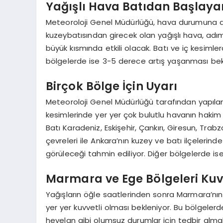
Yağışlı Hava Batıdan Başlayar
Meteoroloji Genel Müdürlüğü, hava durumuna da
kuzeybatısından girecek olan yağışlı hava, ad
büyük kısmında etkili olacak. Batı ve iç kesimle
bölgelerde ise 3-5 derece artış yaşanması bek
Birçok Bölge İçin Uyarı
Meteoroloji Genel Müdürlüğü tarafından yapılan
kesimlerinde yer yer çok bulutlu havanın hakim o
Batı Karadeniz, Eskişehir, Çankırı, Giresun, Tr
çevreleri ile Ankara’nın kuzey ve batı ilçelerin
görüleceği tahmin ediliyor. Diğer bölgelerde ise
Marmara ve Ege Bölgeleri Kuvv
Yağışların öğle saatlerinden sonra Marmara’nın 
yer yer kuvvetli olması bekleniyor. Bu bölgelerde
heyelan gibi olumsuz durumlar için tedbir alma