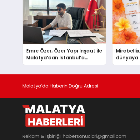
Emre Özer, Özer Yapı İnşaat ile
Mirabellix
Malatya’dan İstanbul’a
dünyaya 
Uzanan Başarı Hikâyesi
büyümesi
Yazıyor
Malatya'da Haberin Doğru Adresi
Reklam & İşbirliği:
habersonuclari@gmail.com