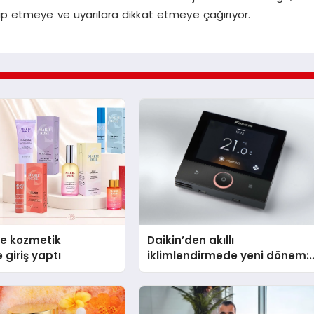
kip etmeye ve uyarılara dikkat etmeye çağırıyor.
se kozmetik
Daikin’den akıllı
 giriş yaptı
iklimlendirmede yeni dönem:
Madoka Plus Türkiye’de