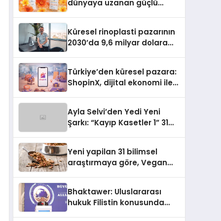
dünyaya uzanan güçlü
büyümesini sürdürüyor
Küresel rinoplasti pazarının
2030’da 9,6 milyar dolara
ulaşması bekleniyor
Türkiye’den küresel pazara:
ShopinX, dijital ekonomi ile
gerçek dünya alışverişini bir
araya getirmeyi hedefliyor
Ayla Selvi’den Yedi Yeni
Şarkı: “Kayıp Kasetler 1” 31
Temmuz’da Yayımlandı
Yeni yapilan 31 bilimsel
araştırmaya göre, Vegan
Köpek Maması ve Vegan
Kedi Mamasının İyi
Bhaktawer: Uluslararası
Sindirildiğini Ortaya Koydu
hukuk Filistin konusunda
çifte standart uyguluyor