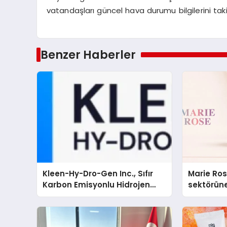
vatandaşları güncel hava durumu bilgilerini ta
Benzer Haberler
Kleen-Hy-Dro-Gen Inc., Sıfır
Marie Ro
Karbon Emisyonlu Hidrojen
sektörüne
Isıtma Teknolojisinde ISO ve
TSSA Düzenleyici Onaylarını
Aldı