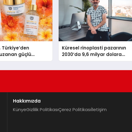
, Türkiye’den
Küresel rinoplasti pazarının
uzanan güçlü
2030’da 9,6 milyar dolara
ni sürdürüyor
ulaşması bekleniyor
Hakkımızda
Künye
Gizlilik Politikası
Çerez Politikası
İletişim