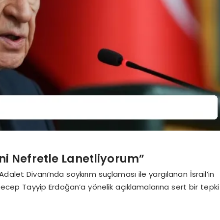
rini Nefretle Lanetliyorum”
dalet Divanı’nda soykırım suçlaması ile yargılanan İsrail’in
 Recep Tayyip Erdoğan’a yönelik açıklamalarına sert bir tepki