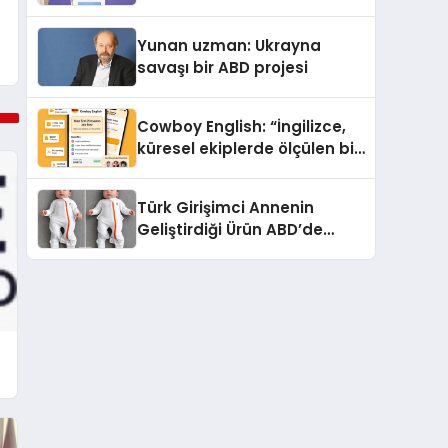
çifte standart uyguluyor
Yunan uzman: Ukrayna
savaşı bir ABD projesi
Cowboy English: “İngilizce,
küresel ekiplerde ölçülen bir
iş yetkinliğine dönüşüyor”
Türk Girişimci Annenin
Geliştirdiği Ürün ABD’de
Bebeklerde Güvenli Uyku
Standardına Yeni Bir Bakış
Açısı Getiriyor.