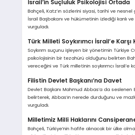
İsrail’in Suçluluk Psikolojisi Ortada
Bahçeli, Katz’ın sözlerini siyasi, tarihi ve nesn
İsrail Başbakanı ve hükümetinin izlediği kanlı 
vurguladı.
Türk Milleti Soykırımcı İsrail’e Karşı
Soykırım suçunu işleyen bir yönetimin Türkiye 
psikolojisinin bir tezahürü olduğunu belirten Bah
vereceğini ve Türk milletinin soykırımcı İsrail’e k
Filistin Devlet Başkanı’na Davet
Devlet Başkanı Mahmud Abbas’a da seslenen Ba
belirterek, Abbas’ın nerede durduğunu ve mazl
vurguladı.
Milletimiz Milli Haklarını Cansipera
Bahçeli, Türkiye’nin hafife alınacak bir ülke olm