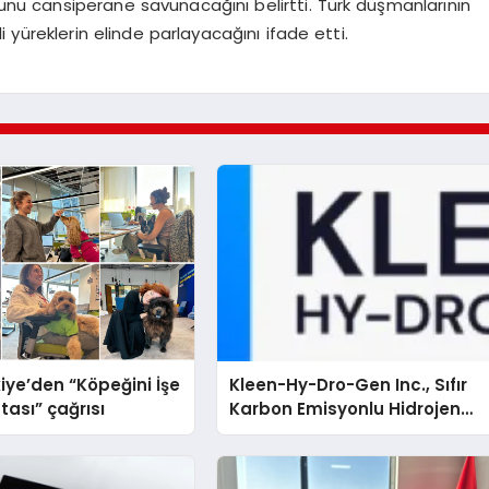
ukunu cansiperane savunacağını belirtti. Türk düşmanlarının
yüreklerin elinde parlayacağını ifade etti.
iye’den “Köpeğini İşe
Kleen-Hy-Dro-Gen Inc., Sıfır
tası” çağrısı
Karbon Emisyonlu Hidrojen
Isıtma Teknolojisinde ISO ve
TSSA Düzenleyici Onaylarını
Aldı