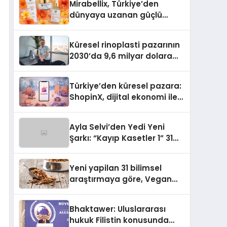
Mirabellix, Türkiye’den
dünyaya uzanan güçlü
büyümesini sürdürüyor
Küresel rinoplasti pazarının
2030’da 9,6 milyar dolara
ulaşması bekleniyor
Türkiye’den küresel pazara:
ShopinX, dijital ekonomi ile
gerçek dünya alışverişini bir
araya getirmeyi hedefliyor
Ayla Selvi’den Yedi Yeni
Şarkı: “Kayıp Kasetler 1” 31
Temmuz’da Yayımlandı
Yeni yapilan 31 bilimsel
araştırmaya göre, Vegan
Köpek Maması ve Vegan
Kedi Mamasının İyi
Bhaktawer: Uluslararası
Sindirildiğini Ortaya Koydu
hukuk Filistin konusunda