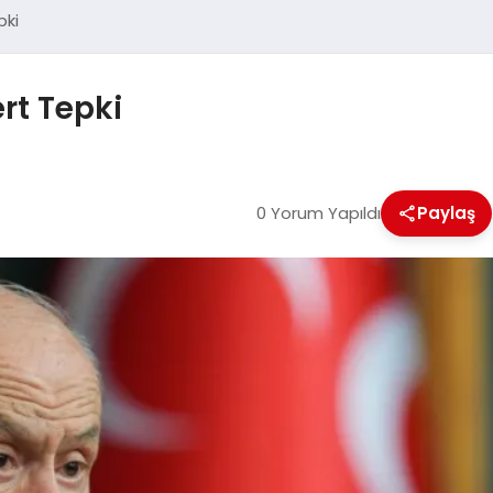
pki
ert Tepki
0 Yorum Yapıldı
Paylaş