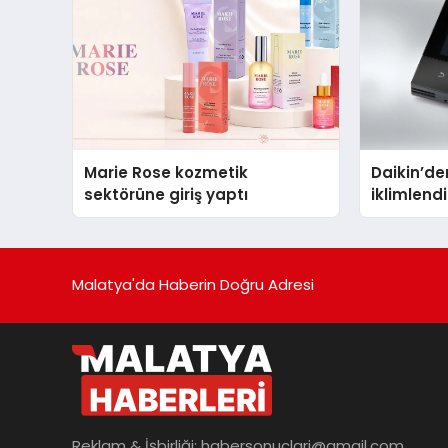
Marie Rose kozmetik
Daikin’den
sektörüne giriş yaptı
iklimlen
Madoka P
Malatya'da Haberin Doğru Adresi
Reklam & İşbirliği:
habersonuclari@gmail.com