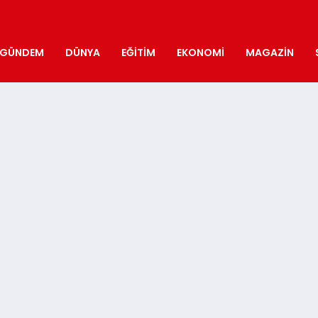
GÜNDEM
DÜNYA
EĞITIM
EKONOMI
MAGAZIN