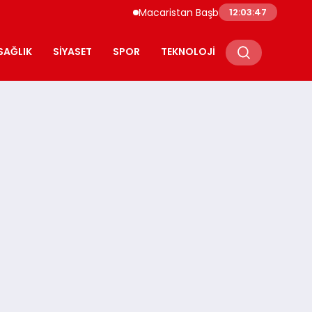
Macaristan Başbakanı Duyurdu Paks Nükleer 
12:03:48
SAĞLIK
SIYASET
SPOR
TEKNOLOJI