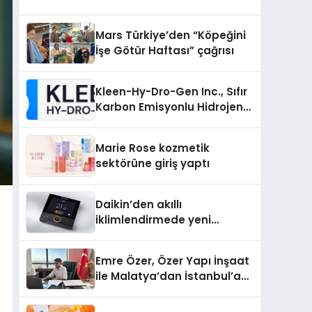
Mars Türkiye’den “Köpeğini
İşe Götür Haftası” çağrısı
Kleen-Hy-Dro-Gen Inc., Sıfır
Karbon Emisyonlu Hidrojen
Isıtma Teknolojisinde ISO ve
TSSA Düzenleyici Onaylarını
Marie Rose kozmetik
Aldı
sektörüne giriş yaptı
Daikin’den akıllı
iklimlendirmede yeni
dönem: Madoka Plus
Türkiye’de
Emre Özer, Özer Yapı İnşaat
ile Malatya’dan İstanbul’a
Uzanan Başarı Hikâyesi
Yazıyor