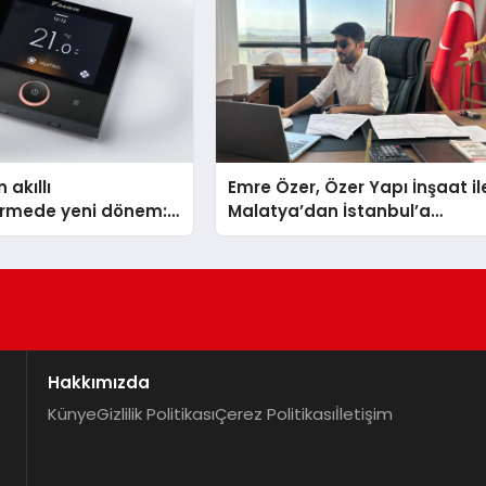
 akıllı
Emre Özer, Özer Yapı İnşaat il
dirmede yeni dönem:
Malatya’dan İstanbul’a
lus Türkiye’de
Uzanan Başarı Hikâyesi
Yazıyor
Hakkımızda
Künye
Gizlilik Politikası
Çerez Politikası
İletişim