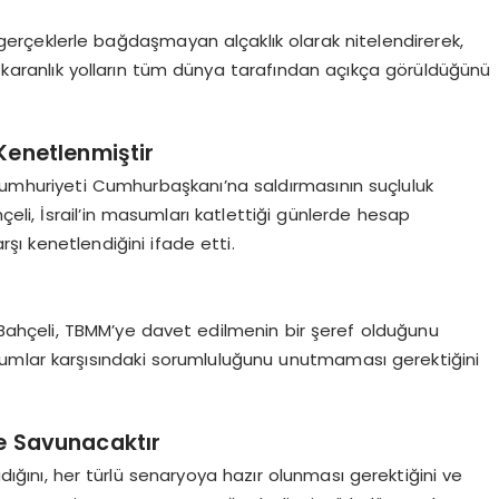
el gerçeklerle bağdaşmayan alçaklık olarak nitelendirerek,
ve karanlık yolların tüm dünya tarafından açıkça görüldüğünü
 Kenetlenmiştir
Cumhuriyeti Cumhurbaşkanı’na saldırmasının suçluluk
çeli, İsrail’in masumları katlettiği günlerde hesap
arşı kenetlendiğini ifade etti.
hçeli, TBMM’ye davet edilmenin bir şeref olduğunu
umlar karşısındaki sorumluluğunu unutmaması gerektiğini
ne Savunacaktır
adığını, her türlü senaryoya hazır olunması gerektiğini ve