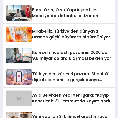
Emre Özer, Özer Yapı İnşaat ile
Malatya’dan İstanbul’a Uzanan
Başarı Hikâyesi Yazıyor
Mirabellix, Türkiye’den dünyaya
uzanan güçlü büyümesini sürdürüyor
Küresel rinoplasti pazarının 2030’da
9,6 milyar dolara ulaşması bekleniyor
Türkiye’den küresel pazara: ShopinX,
dijital ekonomi ile gerçek dünya
alışverişini bir araya getirmeyi
hedefliyor
Ayla Selvi’den Yedi Yeni Şarkı: “Kayıp
Kasetler 1” 31 Temmuz’da Yayımlandı
Yeni yapilan 31 bilimsel araştırmaya