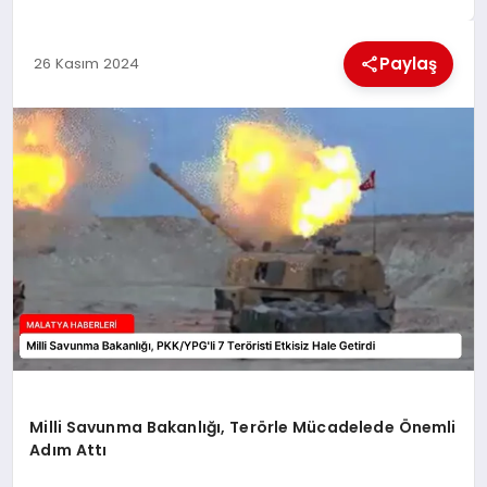
EKONOMI
Paylaş
26 Kasım 2024
MAGAZIN
SAĞLIK
SIYASET
SPOR
TEKNOLOJI
Milli Savunma Bakanlığı, Terörle Mücadelede Önemli
Adım Attı