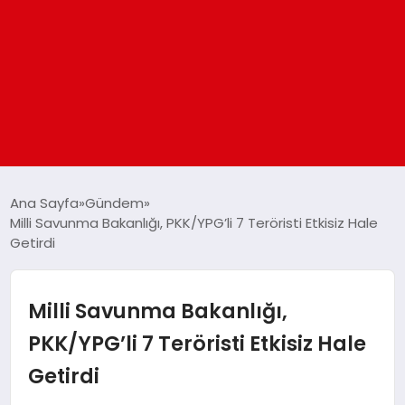
ANASAYFA
Ana Sayfa
Gündem
Milli Savunma Bakanlığı, PKK/YPG’li 7 Teröristi Etkisiz Hale
Getirdi
GÜNDEM
DÜNYA
Milli Savunma Bakanlığı,
PKK/YPG’li 7 Teröristi Etkisiz Hale
EĞITIM
Getirdi