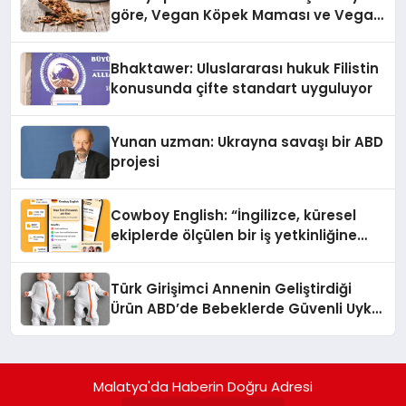
göre, Vegan Köpek Maması ve Vegan
Kedi Mamasının İyi Sindirildiğini
Ortaya Koydu
Bhaktawer: Uluslararası hukuk Filistin
konusunda çifte standart uyguluyor
Yunan uzman: Ukrayna savaşı bir ABD
projesi
Cowboy English: “İngilizce, küresel
ekiplerde ölçülen bir iş yetkinliğine
dönüşüyor”
Türk Girişimci Annenin Geliştirdiği
Ürün ABD’de Bebeklerde Güvenli Uyku
Standardına Yeni Bir Bakış Açısı
Getiriyor.
Malatya'da Haberin Doğru Adresi