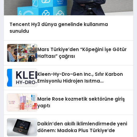
Tencent Hy3 dünya genelinde kullanıma
sunuldu
Mars Türkiye’den “Köpeğini İşe Götür
Haftası” çağrısı
Kleen-Hy-Dro-Gen Inc., Sıfır Karbon
Emisyonlu Hidrojen Isıtma
Teknolojisinde ISO ve TSSA
Düzenleyici Onaylarını Aldı
Marie Rose kozmetik sektörüne giriş
yaptı
Daikin’den akıllı iklimlendirmede yeni
dönem: Madoka Plus Türkiye’de