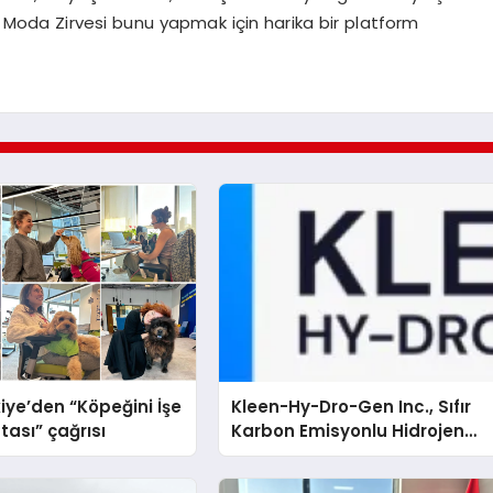
+ Moda Zirvesi bunu yapmak için harika bir platform
iye’den “Köpeğini İşe
Kleen-Hy-Dro-Gen Inc., Sıfır
tası” çağrısı
Karbon Emisyonlu Hidrojen
Isıtma Teknolojisinde ISO ve
TSSA Düzenleyici Onaylarını