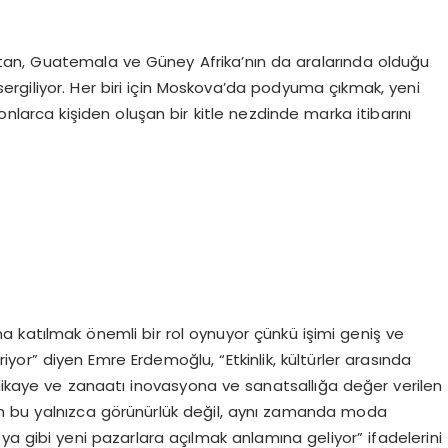
an, Guatemala ve Güney Afrika’nın da aralarında olduğu
 sergiliyor. Her biri için Moskova’da podyuma çıkmak, yeni
yonlarca kişiden oluşan bir kitle nezdinde marka itibarını
 katılmak önemli bir rol oynuyor çünkü işimi geniş ve
eriyor” diyen Emre Erdemoğlu, “Etkinlik, kültürler arasında
 hikaye ve zanaatı inovasyona ve sanatsallığa değer verilen
n bu yalnızca görünürlük değil, aynı zamanda moda
sya gibi yeni pazarlara açılmak anlamına geliyor” ifadelerini