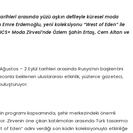
tarihleri aras
ı
nda y
ü
z
ü
a
ş
k
ı
n defileyle k
ü
resel moda
ı
Emre Erdemo
ğ
lu, yeni koleksiyonu
“West of Eden”
ile
ICS+ Moda Zirvesi
’
nde
Ö
zlem
Ş
ahin Erta
ş
, Cem Altan ve
ustos – 2 Eylül tarihleri arasında Rusya’nın başkentini
anla beklenen uluslararası etkinlik, yüzlerce gazeteci,
buluşturuyor.
in programı kapsamında, şehir merkezindeki önemli
. Zirvenin öne çıkan katılımcıları arasında Türk tasarımcı
of Eden” adını verdiği son kadın koleksiyonuyla etkinliğe