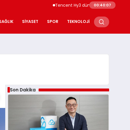
Tencent Hy3 dünya genelinde kullanıma sunu
00:40:09
SAĞLIK
SIYASET
SPOR
TEKNOLOJI
Son Dakika