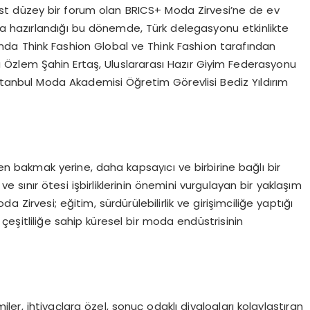
 üst düzey bir forum olan BRICS+ Moda Zirvesi’ne de ev
aya hazırlandığı bu dönemde, Türk delegasyonu etkinlikte
ında Think Fashion Global ve Think Fashion tarafından
Özlem Şahin Ertaş, Uluslararası Hazır Giyim Federasyonu
tanbul Moda Akademisi Öğretim Görevlisi Bediz Yıldırım
 bakmak yerine, daha kapsayıcı ve birbirine bağlı bir
 ve sınır ötesi işbirliklerinin önemini vurgulayan bir yaklaşım
 Zirvesi; eğitim, sürdürülebilirlik ve girişimciliğe yaptığı
eşitliliğe sahip küresel bir moda endüstrisinin
r, ihtiyaçlara özel, sonuç odaklı diyalogları kolaylaştıran