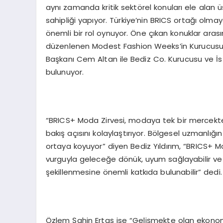
aynı zamanda kritik sektörel konuları ele alan
sahipliği yapıyor. Türkiye’nin BRICS ortağı olm
önemli bir rol oynuyor. Öne çıkan konuklar aras
düzenlenen Modest Fashion Weeks’in Kurucusu 
Başkanı Cem Altan ile Bediz Co. Kurucusu ve İs
bulunuyor.
“BRICS+ Moda Zirvesi, modaya tek bir mercekten
bakış açısını kolaylaştırıyor. Bölgesel uzmanlığın
ortaya koyuyor” diyen Bediz Yıldırım, “BRICS+ Moda
vurguyla geleceğe dönük, uyum sağlayabilir ve ç
şekillenmesine önemli katkıda bulunabilir” dedi.
Özlem Şahin Ertaş ise “Gelişmekte olan ekonomile