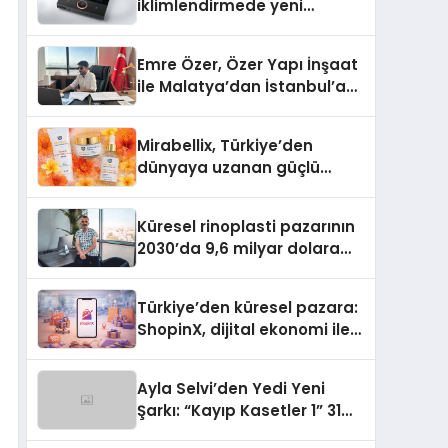
iklimlendirmede yeni
dönem: Madoka Plus
Türkiye’de
Emre Özer, Özer Yapı İnşaat
ile Malatya’dan İstanbul’a
Uzanan Başarı Hikâyesi
Yazıyor
Mirabellix, Türkiye’den
dünyaya uzanan güçlü
büyümesini sürdürüyor
Küresel rinoplasti pazarının
2030’da 9,6 milyar dolara
ulaşması bekleniyor
Türkiye’den küresel pazara:
ShopinX, dijital ekonomi ile
gerçek dünya alışverişini bir
araya getirmeyi hedefliyor
Ayla Selvi’den Yedi Yeni
Şarkı: “Kayıp Kasetler 1” 31
Temmuz’da Yayımlandı