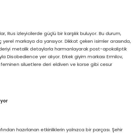
r, Rus izleyicilerde güçlü bir karşılık buluyor. Bu durum,
aç yerel markaya da yansıyor. Dikkat çeken isimler arasında,
deriyi metalik detaylarla harmanlayarak post-apokaliptik
uyla Disobedience yer alıyor. Erkek giyim markası Ermilov,
se feminen siluetlere deri eldiven ve korse gibi cesur
uyor
dan hazırlanan etkinliklerin yalnızca bir parçası. Şehir