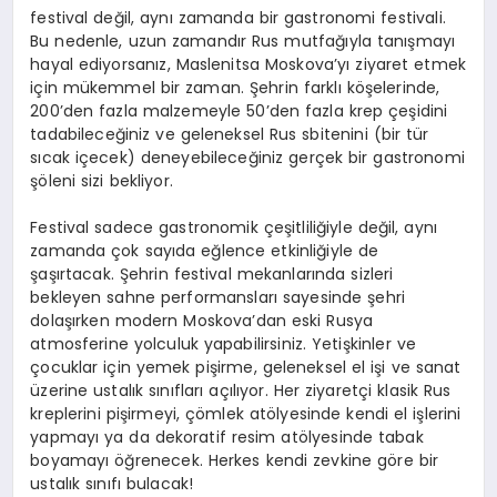
festival değil, aynı zamanda bir gastronomi festivali.
Bu nedenle, uzun zamandır Rus mutfağıyla tanışmayı
hayal ediyorsanız, Maslenitsa Moskova’yı ziyaret etmek
için mükemmel bir zaman. Şehrin farklı köşelerinde,
200’den fazla malzemeyle 50’den fazla krep çeşidini
tadabileceğiniz ve geleneksel Rus sbitenini (bir tür
sıcak içecek) deneyebileceğiniz gerçek bir gastronomi
şöleni sizi bekliyor.
Festival sadece gastronomik çeşitliliğiyle değil, aynı
zamanda çok sayıda eğlence etkinliğiyle de
şaşırtacak. Şehrin festival mekanlarında sizleri
bekleyen sahne performansları sayesinde şehri
dolaşırken modern Moskova’dan eski Rusya
atmosferine yolculuk yapabilirsiniz. Yetişkinler ve
çocuklar için yemek pişirme, geleneksel el işi ve sanat
üzerine ustalık sınıfları açılıyor. Her ziyaretçi klasik Rus
kreplerini pişirmeyi, çömlek atölyesinde kendi el işlerini
yapmayı ya da dekoratif resim atölyesinde tabak
boyamayı öğrenecek. Herkes kendi zevkine göre bir
ustalık sınıfı bulacak!