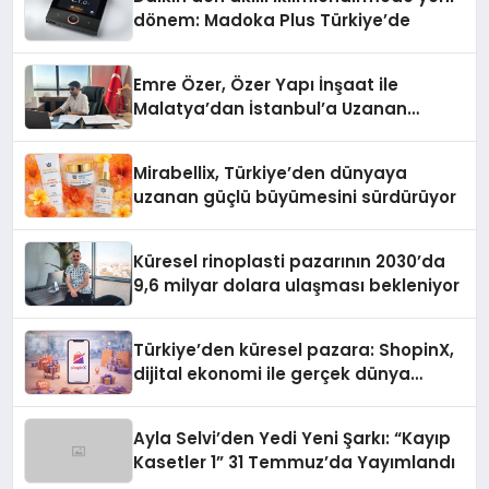
dönem: Madoka Plus Türkiye’de
Emre Özer, Özer Yapı İnşaat ile
Malatya’dan İstanbul’a Uzanan
Başarı Hikâyesi Yazıyor
Mirabellix, Türkiye’den dünyaya
uzanan güçlü büyümesini sürdürüyor
Küresel rinoplasti pazarının 2030’da
9,6 milyar dolara ulaşması bekleniyor
Türkiye’den küresel pazara: ShopinX,
dijital ekonomi ile gerçek dünya
alışverişini bir araya getirmeyi
hedefliyor
Ayla Selvi’den Yedi Yeni Şarkı: “Kayıp
Kasetler 1” 31 Temmuz’da Yayımlandı