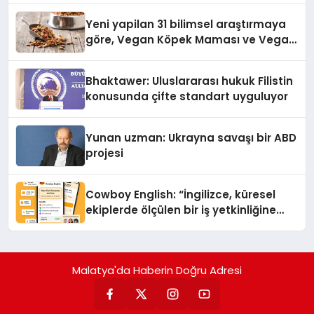
Yeni yapilan 31 bilimsel araştırmaya
göre, Vegan Köpek Maması ve Vegan
Kedi Mamasının İyi Sindirildiğini
Ortaya Koydu
Bhaktawer: Uluslararası hukuk Filistin
konusunda çifte standart uyguluyor
Yunan uzman: Ukrayna savaşı bir ABD
projesi
Cowboy English: “İngilizce, küresel
ekiplerde ölçülen bir iş yetkinliğine
dönüşüyor”
Malatya'da Haberin Doğru Adresi