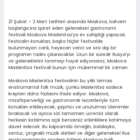
21 Şubat – 2 Mart tarihleri arasında Moskova, baharın
başlangıcına işaret eden geleneksel gastronomi
festivali Moskova Maslenitsa’ya ev sahipliği yapacak.
Festivalin konukları, başka hiçbir festivalde
bulunmayan canlı, heyecan verici ve sıra dışı bir
programın tadını çıkaracaklar. Uzun bir süredir Rusya’yı
ve geleneklerini tanımayı hayal ediyorsanız, Moskova
Maslenitsa festivali bunun için mükemmel bir zaman.
Moskova Maslenitsa festivalinin bu yılki teması
enstrümantal folk müzik, çünkü Maslenitsa sadece
krepten daha fazlasını ifade ediyor. Moskova,
misafirperverliği ve gastronomik lezzetleriyle tüm
konukları etkileyecek, şaşırtıcı ve unutulmaz izlenimler
bırakacak ve ayrıca sizi tamamen ücretsiz olarak
herkesin katılımına açık benzersiz etkinliklere katılmaya
davet edecek. Bu kapsamda örneğin, balalayka,
santur, çıngıraklı müzik aletleri ve diğer geleneksel Rus
enstrümanlarıyla modern hitlerin Moskova halk