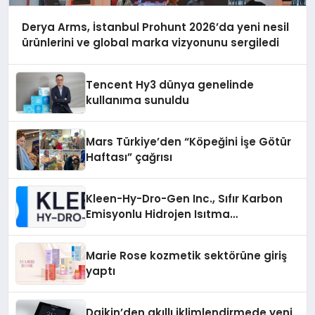
Derya Arms, İstanbul Prohunt 2026’da yeni nesil
ürünlerini ve global marka vizyonunu sergiledi
Tencent Hy3 dünya genelinde
kullanıma sunuldu
Mars Türkiye’den “Köpeğini İşe Götür
Haftası” çağrısı
Kleen-Hy-Dro-Gen Inc., Sıfır Karbon
Emisyonlu Hidrojen Isıtma
Teknolojisinde ISO ve TSSA
Düzenleyici Onaylarını Aldı
Marie Rose kozmetik sektörüne giriş
yaptı
Daikin’den akıllı iklimlendirmede yeni