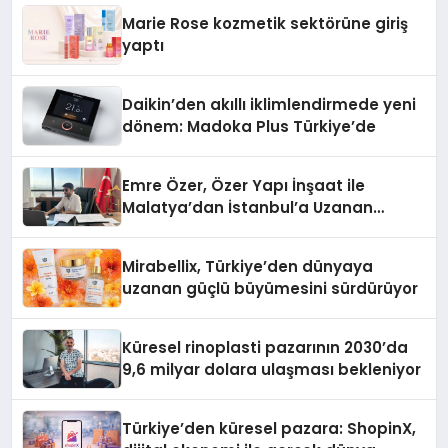
Düzenleyici Onaylarını Aldı
Marie Rose kozmetik sektörüne giriş
yaptı
Daikin’den akıllı iklimlendirmede yeni
dönem: Madoka Plus Türkiye’de
Emre Özer, Özer Yapı İnşaat ile
Malatya’dan İstanbul’a Uzanan
Başarı Hikâyesi Yazıyor
Mirabellix, Türkiye’den dünyaya
uzanan güçlü büyümesini sürdürüyor
Küresel rinoplasti pazarının 2030’da
9,6 milyar dolara ulaşması bekleniyor
Türkiye’den küresel pazara: ShopinX,