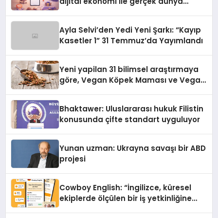
dijital ekonomi ile gerçek dünya
alışverişini bir araya getirmeyi
hedefliyor
Ayla Selvi’den Yedi Yeni Şarkı: “Kayıp
Kasetler 1” 31 Temmuz’da Yayımlandı
Yeni yapilan 31 bilimsel araştırmaya
göre, Vegan Köpek Maması ve Vegan
Kedi Mamasının İyi Sindirildiğini
Ortaya Koydu
Bhaktawer: Uluslararası hukuk Filistin
konusunda çifte standart uyguluyor
Yunan uzman: Ukrayna savaşı bir ABD
projesi
Cowboy English: “İngilizce, küresel
ekiplerde ölçülen bir iş yetkinliğine
dönüşüyor”