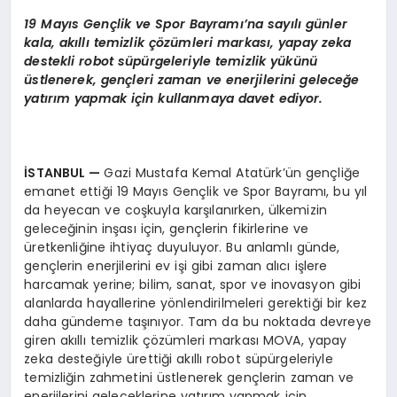
19 May
ı
s Gen
ç
lik ve Spor Bayram
ı’
na say
ı
l
ı
g
ü
nler
kala, ak
ı
ll
ı
temizlik
çö
z
ü
mleri markas
ı
, yapay zeka
destekli robot s
ü
p
ü
rgeleriyle temizlik y
ü
k
ü
n
ü
ü
stlenerek, gen
ç
leri zaman ve enerjilerini gelece
ğ
e
yat
ı
r
ı
m yapmak i
ç
in kullanmaya davet ediyor.
İ
STANBUL
—
Gazi Mustafa Kemal Atatürk’ün gençliğe
emanet ettiği 19 Mayıs Gençlik ve Spor Bayramı, bu yıl
da heyecan ve coşkuyla karşılanırken, ülkemizin
geleceğinin inşası için, gençlerin fikirlerine ve
üretkenliğine ihtiyaç duyuluyor. Bu anlamlı günde,
gençlerin enerjilerini ev işi gibi zaman alıcı işlere
harcamak yerine; bilim, sanat, spor ve inovasyon gibi
alanlarda hayallerine yönlendirilmeleri gerektiği bir kez
daha gündeme taşınıyor. Tam da bu noktada devreye
giren akıllı temizlik çözümleri markası MOVA, yapay
zeka desteğiyle ürettiği akıllı robot süpürgeleriyle
temizliğin zahmetini üstlenerek gençlerin zaman ve
enerjilerini geleceklerine yatırım yapmak için