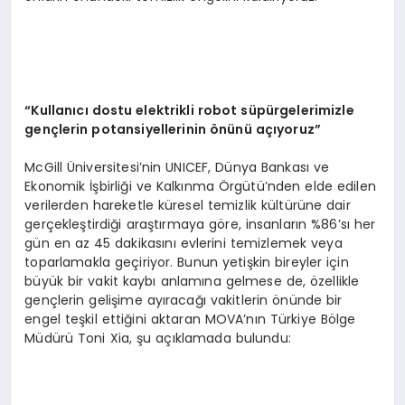
“
Kullan
ı
c
ı
dostu elektrikli robot s
ü
p
ü
rgelerimizle
gen
ç
lerin potansiyellerinin
ö
n
ü
n
ü
a
çı
yoruz
”
McGill Üniversitesi’nin UNICEF, Dünya Bankası ve
Ekonomik İşbirliği ve Kalkınma Örgütü’nden elde edilen
verilerden hareketle küresel temizlik kültürüne dair
gerçekleştirdiği araştırmaya göre, insanların %86’sı her
gün en az 45 dakikasını evlerini temizlemek veya
toparlamakla geçiriyor. Bunun yetişkin bireyler için
büyük bir vakit kaybı anlamına gelmese de, özellikle
gençlerin gelişime ayıracağı vakitlerin önünde bir
engel teşkil ettiğini aktaran MOVA’nın Türkiye Bölge
Müdürü Toni Xia, şu açıklamada bulundu: