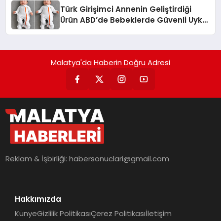
Türk Girişimci Annenin Geliştirdiği
Ürün ABD’de Bebeklerde Güvenli Uyku
Standardına Yeni Bir Bakış Açısı
Getiriyor.
Malatya'da Haberin Doğru Adresi
Reklam & İşbirliği:
habersonuclari@gmail.com
Hakkımızda
Künye
Gizlilik Politikası
Çerez Politikası
İletişim