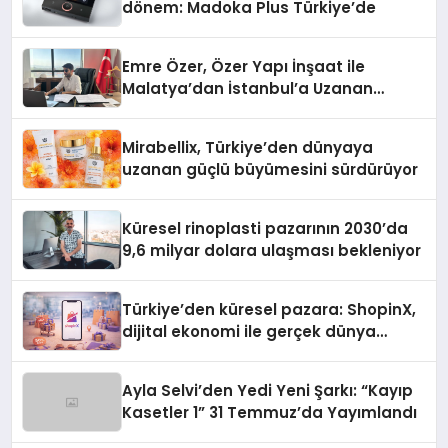
dönem: Madoka Plus Türkiye’de
Emre Özer, Özer Yapı İnşaat ile
Malatya’dan İstanbul’a Uzanan
Başarı Hikâyesi Yazıyor
Mirabellix, Türkiye’den dünyaya
uzanan güçlü büyümesini sürdürüyor
Küresel rinoplasti pazarının 2030’da
9,6 milyar dolara ulaşması bekleniyor
Türkiye’den küresel pazara: ShopinX,
dijital ekonomi ile gerçek dünya
alışverişini bir araya getirmeyi
hedefliyor
Ayla Selvi’den Yedi Yeni Şarkı: “Kayıp
Kasetler 1” 31 Temmuz’da Yayımlandı