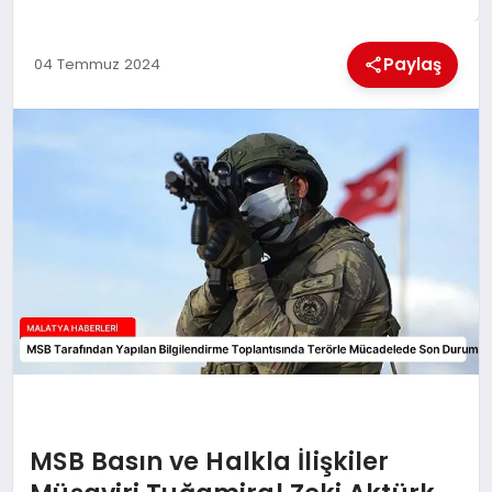
EKONOMI
Paylaş
04 Temmuz 2024
MAGAZIN
SAĞLIK
SIYASET
SPOR
TEKNOLOJI
MSB Basın ve Halkla İlişkiler