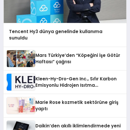
Tencent Hy3 dünya genelinde kullanıma
sunuldu
Mars Türkiye’den “Köpeğini İşe Götür
Haftası” çağrısı
Kleen-Hy-Dro-Gen Inc., Sıfır Karbon
Emisyonlu Hidrojen Isıtma
Teknolojisinde ISO ve TSSA
Düzenleyici Onaylarını Aldı
Marie Rose kozmetik sektörüne giriş
yaptı
Daikin’den akıllı iklimlendirmede yeni