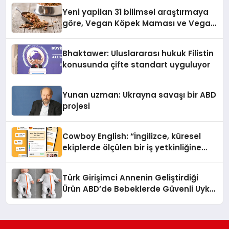
Yeni yapilan 31 bilimsel araştırmaya
göre, Vegan Köpek Maması ve Vegan
Kedi Mamasının İyi Sindirildiğini
Ortaya Koydu
Bhaktawer: Uluslararası hukuk Filistin
konusunda çifte standart uyguluyor
Yunan uzman: Ukrayna savaşı bir ABD
projesi
Cowboy English: “İngilizce, küresel
ekiplerde ölçülen bir iş yetkinliğine
dönüşüyor”
Türk Girişimci Annenin Geliştirdiği
Ürün ABD’de Bebeklerde Güvenli Uyku
Standardına Yeni Bir Bakış Açısı
Getiriyor.