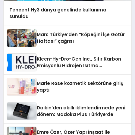
Tencent Hy3 dünya genelinde kullanıma
sunuldu
Mars Türkiye’den “Köpeğini İşe Götür
Haftası” çağrısı
Kleen-Hy-Dro-Gen Inc., Sıfır Karbon
Emisyonlu Hidrojen Isıtma
Teknolojisinde ISO ve TSSA
Düzenleyici Onaylarını Aldı
Marie Rose kozmetik sektörüne giriş
yaptı
Daikin’den akıllı iklimlendirmede yeni
dönem: Madoka Plus Türkiye’de
Emre Özer, Özer Yapı İnşaat ile