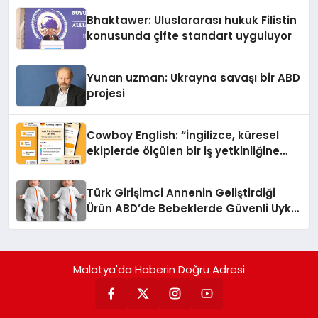
Ortaya Koydu
Bhaktawer: Uluslararası hukuk Filistin
konusunda çifte standart uyguluyor
Yunan uzman: Ukrayna savaşı bir ABD
projesi
Cowboy English: “İngilizce, küresel
ekiplerde ölçülen bir iş yetkinliğine
dönüşüyor”
Türk Girişimci Annenin Geliştirdiği
Ürün ABD’de Bebeklerde Güvenli Uyku
Standardına Yeni Bir Bakış Açısı
Getiriyor.
Malatya'da Haberin Doğru Adresi