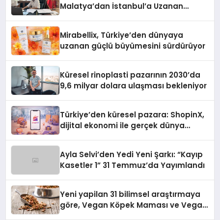
Malatya’dan İstanbul’a Uzanan
Başarı Hikâyesi Yazıyor
Mirabellix, Türkiye’den dünyaya
uzanan güçlü büyümesini sürdürüyor
Küresel rinoplasti pazarının 2030’da
9,6 milyar dolara ulaşması bekleniyor
Türkiye’den küresel pazara: ShopinX,
dijital ekonomi ile gerçek dünya
alışverişini bir araya getirmeyi
hedefliyor
Ayla Selvi’den Yedi Yeni Şarkı: “Kayıp
Kasetler 1” 31 Temmuz’da Yayımlandı
Yeni yapilan 31 bilimsel araştırmaya
göre, Vegan Köpek Maması ve Vegan
Kedi Mamasının İyi Sindirildiğini