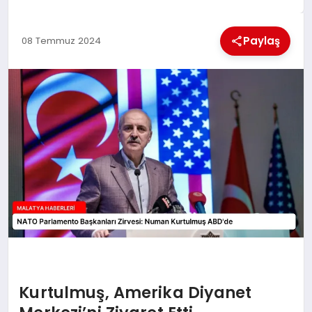
EKONOMI
Paylaş
08 Temmuz 2024
MAGAZIN
SAĞLIK
SIYASET
SPOR
TEKNOLOJI
Kurtulmuş, Amerika Diyanet