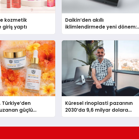
se kozmetik
Daikin’den akıllı
 giriş yaptı
iklimlendirmede yeni dönem:
Madoka Plus Türkiye’de
, Türkiye’den
Küresel rinoplasti pazarının
uzanan güçlü
2030’da 9,6 milyar dolara
ni sürdürüyor
ulaşması bekleniyor