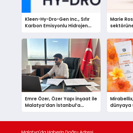
Kleen-Hy-Dro-Gen Inc., Sıfır
Marie Ro
Karbon Emisyonlu Hidrojen
sektörüne
Isıtma Teknolojisinde ISO ve
TSSA Düzenleyici Onaylarını
Aldı
Emre Özer, Özer Yapı İnşaat ile
Mirabellix
Malatya’dan İstanbul’a
dünyaya 
Uzanan Başarı Hikâyesi
büyümesi
Yazıyor
Malatya'da Haberin Doğru Adresi