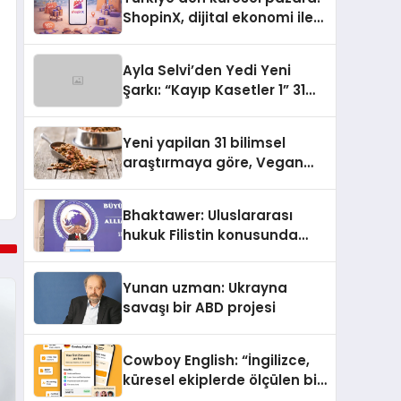
ShopinX, dijital ekonomi ile
gerçek dünya alışverişini bir
araya getirmeyi hedefliyor
Ayla Selvi’den Yedi Yeni
Şarkı: “Kayıp Kasetler 1” 31
Temmuz’da Yayımlandı
Yeni yapilan 31 bilimsel
araştırmaya göre, Vegan
Köpek Maması ve Vegan
Kedi Mamasının İyi
Bhaktawer: Uluslararası
Sindirildiğini Ortaya Koydu
hukuk Filistin konusunda
çifte standart uyguluyor
Yunan uzman: Ukrayna
savaşı bir ABD projesi
Cowboy English: “İngilizce,
küresel ekiplerde ölçülen bir
iş yetkinliğine dönüşüyor”