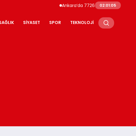
Ankara’da 7726 Genç Faizsiz Evlilik Kredis
02:01:06
SAĞLIK
SIYASET
SPOR
TEKNOLOJI