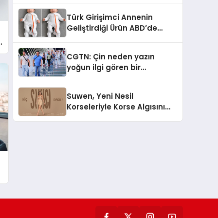
Türk Girişimci Annenin
Geliştirdiği Ürün ABD’de
Bebeklerde Güvenli Uyku
Standardına Yeni Bir Bakış
CGTN: Çin neden yazın
Açısı Getiriyor.
yoğun ilgi gören bir
destinasyon hâline geldi?
Suwen, Yeni Nesil
Korseleriyle Korse Algısını
Değiştiriyor