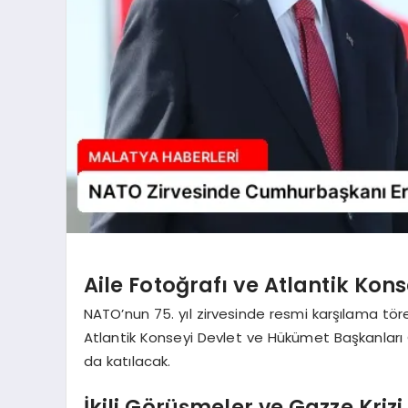
Aile Fotoğrafı ve Atlantik Kons
NATO’nun 75. yıl zirvesinde resmi karşılama tör
Atlantik Konseyi Devlet ve Hükümet Başkanla
da katılacak.
İkili Görüşmeler ve Gazze Krizi