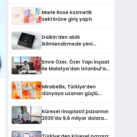
Teknolojisinde ISO ve TSSA Düzenleyici
Onaylarını Aldı
Marie Rose kozmetik
sektörüne giriş yaptı
Daikin’den akıllı
iklimlendirmede yeni
dönem: Madoka Plus
Türkiye’de
Emre Özer, Özer Yapı İnşaat
ile Malatya’dan İstanbul’a
Uzanan Başarı Hikâyesi
Yazıyor
Mirabellix, Türkiye’den
dünyaya uzanan güçlü
büyümesini sürdürüyor
Küresel rinoplasti pazarının
2030’da 9,6 milyar dolara
ulaşması bekleniyor
Türkiye’den küresel pazara: