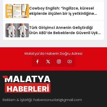
Cowboy English: “İngilizce, küresel
ekiplerde ölçülen bir iş yetkinliğine
dönüşüyor”
Türk Girişimci Annenin Geliştirdiği
Ürün ABD’de Bebeklerde Güvenli Uyku
Standardına Yeni Bir Bakış Açısı
Getiriyor.
Malatya'da Haberin Doğru Adresi
Reklam & İşbirliği:
habersonuclari@gmail.com