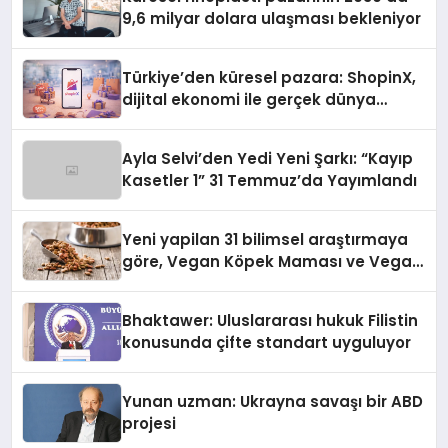
9,6 milyar dolara ulaşması bekleniyor
Türkiye’den küresel pazara: ShopinX,
dijital ekonomi ile gerçek dünya
alışverişini bir araya getirmeyi
hedefliyor
Ayla Selvi’den Yedi Yeni Şarkı: “Kayıp
Kasetler 1” 31 Temmuz’da Yayımlandı
Yeni yapilan 31 bilimsel araştırmaya
göre, Vegan Köpek Maması ve Vegan
Kedi Mamasının İyi Sindirildiğini
Ortaya Koydu
Bhaktawer: Uluslararası hukuk Filistin
konusunda çifte standart uyguluyor
Yunan uzman: Ukrayna savaşı bir ABD
projesi