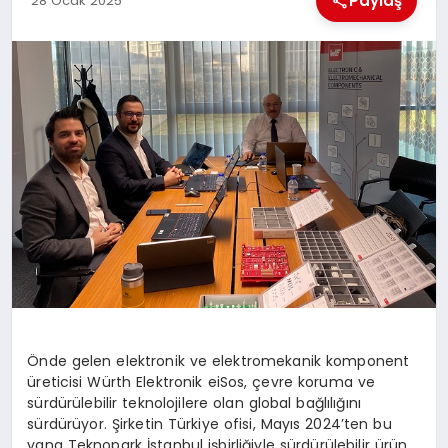
Paylaş
28 Ocak 2025
EKONOMI
MAGAZIN
SAĞLIK
SIYASET
SPOR
TEKNOLOJI
Önde gelen elektronik ve elektromekanik komponent
üreticisi Würth Elektronik eiSos, çevre koruma ve
sürdürülebilir teknolojilere olan global bağlılığını
sürdürüyor. Şirketin Türkiye ofisi, Mayıs 2024’ten bu
yana Teknopark İstanbul işbirliğiyle sürdürülebilir ürün