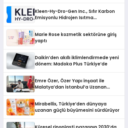
Kleen-Hy-Dro-Gen Inc., Sıfır Karbon
Emisyonlu Hidrojen Isıtma
Teknolojisinde ISO ve TSSA
Düzenleyici Onaylarını Aldı
Marie Rose kozmetik sektörüne giriş
yaptı
Daikin’den akıllı iklimlendirmede yeni
dönem: Madoka Plus Türkiye’de
Emre Özer, Özer Yapı İnşaat ile
Malatya’dan İstanbul’a Uzanan
Başarı Hikâyesi Yazıyor
Mirabellix, Türkiye’den dünyaya
uzanan güçlü büyümesini sürdürüyor
Küresel rinoplasti pazarının 2030’da