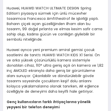
Huawei, HUAWEI WATCH ULTIMATE DESIGN Spring
Edition’ı piyasaya sürmek için ünlü mücevher
tasarımcısı Francesca Amfitheatrof ile işbirliği yaptı.
Baharın çiçek açan güzelliğinden ilham alan bu
tasarım, 99 doğal pırlanta ve elmas kesim safir cama
sahip olup, kadınsı gücün ve canlılığın giyilebilir bir
sembolü niteliğinde.
Huawei ayrıca yeni premium amiral gemisi çocuk
saatlerini de tanıttı: HUAWEI WATCH KIDS X1 Serisi. Ön
ve arka yüksek çözünürlüklü kamera sistemiyle
donatılan cihaz, 110° ultra geniş açılı ön kamera ve 1,82
inç AMOLED ekranıyla daha geniş bir görüntüleme
alanı sunuyor. Çıkarılabilir ve döndürülebilir gövde
tasarımı sayesinde çocukların keşif dolu anlarını
kolayca yakalamalarına olanak tanırken, AR eğlence
özelliğiyle de deneyimi daha keyifli hale getiriyor.
Genç kullanıcıların farklı ihtiyaçlarına yönelik
yepyeni bir telefon deneyimi