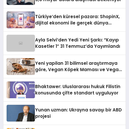
Türkiye’den küresel pazara: ShopinX,
dijital ekonomi ile gerçek dünya
alışverişini bir araya getirmeyi
hedefliyor
Ayla Selvi’den Yedi Yeni Şarkı: “Kayıp
Kasetler 1” 31 Temmuz’da Yayımlandı
Yeni yapilan 31 bilimsel araştırmaya
göre, Vegan Köpek Maması ve Vegan
Kedi Mamasının İyi Sindirildiğini
Ortaya Koydu
Bhaktawer: Uluslararası hukuk Filistin
konusunda çifte standart uyguluyor
Yunan uzman: Ukrayna savaşı bir ABD
projesi