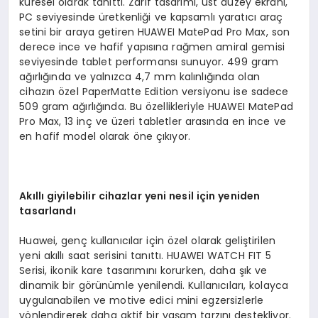
küresel olarak tanıttı. Zarif tasarımı, üst düzey ekranı,
PC seviyesinde üretkenliği ve kapsamlı yaratıcı araç
setini bir araya getiren HUAWEI MatePad Pro Max, son
derece ince ve hafif yapısına rağmen amiral gemisi
seviyesinde tablet performansı sunuyor. 499 gram
ağırlığında ve yalnızca 4,7 mm kalınlığında olan
cihazın özel PaperMatte Edition versiyonu ise sadece
509 gram ağırlığında. Bu özellikleriyle HUAWEI MatePad
Pro Max, 13 inç ve üzeri tabletler arasında en ince ve
en hafif model olarak öne çıkıyor.
Akıllı giyilebilir cihazlar yeni nesil için yeniden
tasarlandı
Huawei, genç kullanıcılar için özel olarak geliştirilen
yeni akıllı saat serisini tanıttı. HUAWEI WATCH FIT 5
Serisi, ikonik kare tasarımını korurken, daha şık ve
dinamik bir görünümle yenilendi. Kullanıcıları, kolayca
uygulanabilen ve motive edici mini egzersizlerle
yönlendirerek daha aktif bir yaşam tarzını destekliyor.