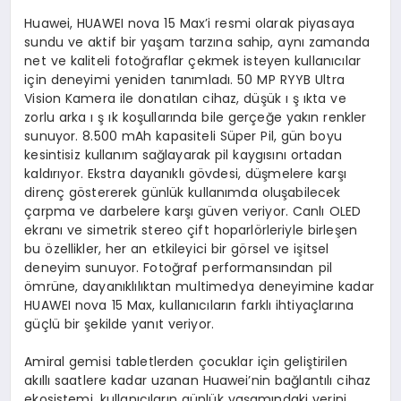
Huawei, HUAWEI nova 15 Max’i resmi olarak piyasaya
sundu ve aktif bir yaşam tarzına sahip, aynı zamanda
net ve kaliteli fotoğraflar çekmek isteyen kullanıcılar
için deneyimi yeniden tanımladı. 50 MP RYYB Ultra
Vision Kamera ile donatılan cihaz, düşük ı ş ıkta ve
zorlu arka ı ş ık koşullarında bile gerçeğe yakın renkler
sunuyor. 8.500 mAh kapasiteli Süper Pil, gün boyu
kesintisiz kullanım sağlayarak pil kaygısını ortadan
kaldırıyor. Ekstra dayanıklı gövdesi, düşmelere karşı
direnç göstererek günlük kullanımda oluşabilecek
çarpma ve darbelere karşı güven veriyor. Canlı OLED
ekranı ve simetrik stereo çift hoparlörleriyle birleşen
bu özellikler, her an etkileyici bir görsel ve işitsel
deneyim sunuyor. Fotoğraf performansından pil
ömrüne, dayanıklılıktan multimedya deneyimine kadar
HUAWEI nova 15 Max, kullanıcıların farklı ihtiyaçlarına
güçlü bir şekilde yanıt veriyor.
Amiral gemisi tabletlerden çocuklar için geliştirilen
akıllı saatlere kadar uzanan Huawei’nin bağlantılı cihaz
ekosistemi, kullanıcıların günlük yaşamındaki yerini