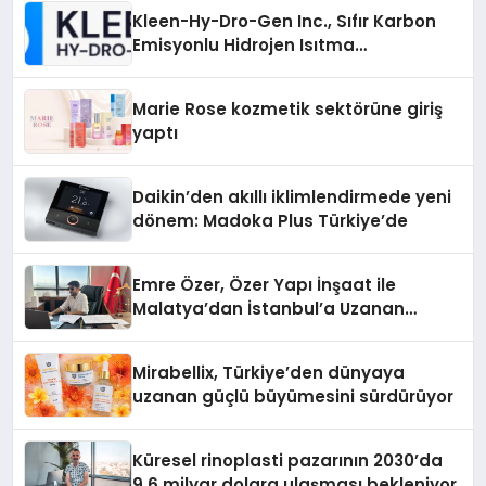
Kleen-Hy-Dro-Gen Inc., Sıfır Karbon
Emisyonlu Hidrojen Isıtma
Teknolojisinde ISO ve TSSA
Düzenleyici Onaylarını Aldı
Marie Rose kozmetik sektörüne giriş
yaptı
Daikin’den akıllı iklimlendirmede yeni
dönem: Madoka Plus Türkiye’de
Emre Özer, Özer Yapı İnşaat ile
Malatya’dan İstanbul’a Uzanan
Başarı Hikâyesi Yazıyor
Mirabellix, Türkiye’den dünyaya
uzanan güçlü büyümesini sürdürüyor
Küresel rinoplasti pazarının 2030’da
9,6 milyar dolara ulaşması bekleniyor