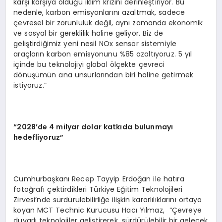
karşı karşıya olduğu iklim krizini derinleştiriyor. Bu
nedenle, karbon emisyonlarını azaltmak, sadece
çevresel bir zorunluluk değil, aynı zamanda ekonomik
ve sosyal bir gereklilik haline geliyor. Biz de
geliştirdiğimiz yeni nesil NOx sensör sistemiyle
araçların karbon emisyonunu %85 azaltıyoruz. 5 yıl
içinde bu teknolojiyi global ölçekte çevreci
dönüşümün ana unsurlarından biri haline getirmek
istiyoruz.”
“
2028’de 4 milyar dolar katkıda bulunmayı
hedefliyoruz”
Cumhurbaşkanı Recep Tayyip Erdoğan ile hatıra
fotoğrafı çektirdikleri Türkiye Eğitim Teknolojileri
Zirvesi’nde sürdürülebilirliğe ilişkin kararlılıklarını ortaya
koyan MCT Technic Kurucusu Hacı Yılmaz, “Çevreye
duyarlı teknolojiler geliştirerek, sürdürülebilir bir gelecek