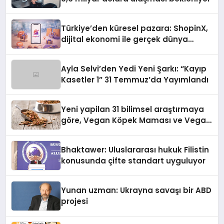
Türkiye’den küresel pazara: ShopinX,
dijital ekonomi ile gerçek dünya
alışverişini bir araya getirmeyi
hedefliyor
Ayla Selvi’den Yedi Yeni Şarkı: “Kayıp
Kasetler 1” 31 Temmuz’da Yayımlandı
Yeni yapilan 31 bilimsel araştırmaya
göre, Vegan Köpek Maması ve Vegan
Kedi Mamasının İyi Sindirildiğini
Ortaya Koydu
Bhaktawer: Uluslararası hukuk Filistin
konusunda çifte standart uyguluyor
Yunan uzman: Ukrayna savaşı bir ABD
projesi