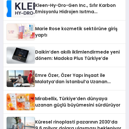
Kleen-Hy-Dro-Gen Inc., Sıfır Karbon
Emisyonlu Hidrojen Isıtma
Teknolojisinde ISO ve TSSA
Düzenleyici Onaylarını Aldı
Marie Rose kozmetik sektörüne giriş
yaptı
Daikin’den akıllı iklimlendirmede yeni
dönem: Madoka Plus Türkiye’de
Emre Özer, Özer Yapı İnşaat ile
Malatya’dan İstanbul’a Uzanan
Başarı Hikâyesi Yazıyor
Mirabellix, Türkiye’den dünyaya
uzanan güçlü büyümesini sürdürüyor
Küresel rinoplasti pazarının 2030’da
9,6 milyar dolara ulaşması bekleniyor