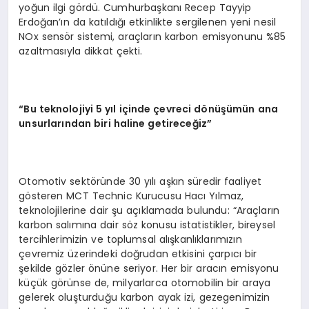
yoğun ilgi gördü. Cumhurbaşkanı Recep Tayyip
Erdoğan’ın da katıldığı etkinlikte sergilenen yeni nesil
NOx sensör sistemi, araçların karbon emisyonunu %85
azaltmasıyla dikkat çekti.
“
Bu teknolojiyi 5 yıl içinde çevreci d
ö
nüşümün ana
unsurlarından biri haline getireceğ
iz
”
Otomotiv sektöründe 30 yılı aşkın süredir faaliyet
gösteren MCT Technic Kurucusu Hacı Yılmaz,
teknolojilerine dair şu açıklamada bulundu: “Araçların
karbon salımına dair söz konusu istatistikler, bireysel
tercihlerimizin ve toplumsal alışkanlıklarımızın
çevremiz üzerindeki doğrudan etkisini çarpıcı bir
şekilde gözler önüne seriyor. Her bir aracın emisyonu
küçük görünse de, milyarlarca otomobilin bir araya
gelerek oluşturduğu karbon ayak izi, gezegenimizin