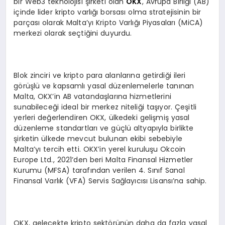
bir Web3 teknolojisi şirketi olan
OKX
, Avrupa Birliği (AB)
içinde lider kripto varlığı borsası olma stratejisinin bir
parçası olarak Malta’yı Kripto Varlığı Piyasaları (MiCA)
merkezi olarak seçtiğini duyurdu.
Blok zinciri ve kripto para alanlarına getirdiği ileri
görüşlü ve kapsamlı yasal düzenlemelerle tanınan
Malta, OKX’in AB vatandaşlarına hizmetlerini
sunabileceği ideal bir merkez niteliği taşıyor. Çeşitli
yerleri değerlendiren OKX, ülkedeki gelişmiş yasal
düzenleme standartları ve güçlü altyapıyla birlikte
şirketin ülkede mevcut bulunan ekibi sebebiyle
Malta’yı tercih etti. OKX’in yerel kuruluşu Okcoin
Europe Ltd., 2021’den beri Malta Finansal Hizmetler
Kurumu (MFSA) tarafından verilen 4. Sınıf Sanal
Finansal Varlık (VFA) Servis Sağlayıcısı Lisansı’na sahip.
OKX, gelecekte kripto sektörünün daha da fazla yasal