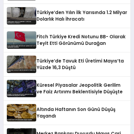
Erişimine Açıldı
Türkiye’den Yılın İlk Yarısında 1.2 Milyar
Dolarlık Halı İhracatı
Fitch Türkiye Kredi Notunu BB- Olarak
Teyit Etti Görünümü Durağan
Türkiye’de Tavuk Eti Üretimi Mayıs’ta
Yüzde 16,3 Düştü
Küresel Piyasalar Jeopolitik Gerilim
ve Faiz Artırımı Beklentisiyle Düşüşte
Altında Haftanın Son Günü Düşüş
Yaşandı
Merkez Bankası Duyurdu Mayıs Cari