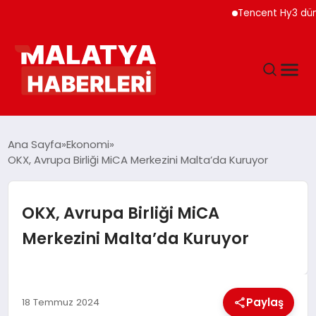
Tencent Hy3 dünya gen
ANASAYFA
Ana Sayfa
Ekonomi
OKX, Avrupa Birliği MiCA Merkezini Malta’da Kuruyor
GÜNDEM
OKX, Avrupa Birliği MiCA
DÜNYA
Merkezini Malta’da Kuruyor
EĞITIM
Paylaş
18 Temmuz 2024
EKONOMI