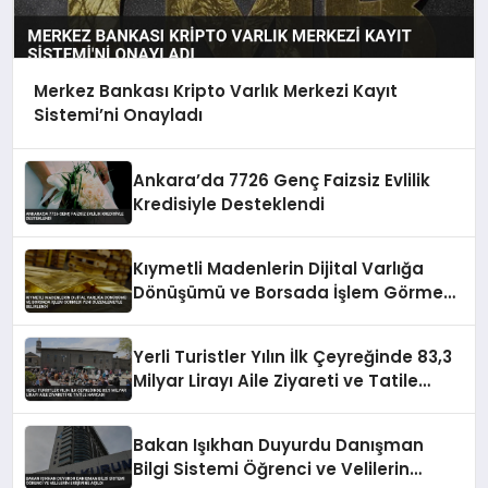
Merkez Bankası Kripto Varlık Merkezi Kayıt
Sistemi’ni Onayladı
Ankara’da 7726 Genç Faizsiz Evlilik
Kredisiyle Desteklendi
Kıymetli Madenlerin Dijital Varlığa
Dönüşümü ve Borsada İşlem Görmesi
Yeni Düzenlemeyle Belirlendi
Yerli Turistler Yılın İlk Çeyreğinde 83,3
Milyar Lirayı Aile Ziyareti ve Tatile
Harcadı
Bakan Işıkhan Duyurdu Danışman
Bilgi Sistemi Öğrenci ve Velilerin