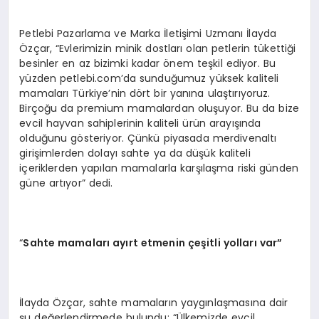
Petlebi Pazarlama ve Marka İletişimi Uzmanı İlayda
Özçar, “Evlerimizin minik dostları olan petlerin tükettiği
besinler en az bizimki kadar önem teşkil ediyor. Bu
yüzden petlebi.com’da sunduğumuz yüksek kaliteli
mamaları Türkiye’nin dört bir yanına ulaştırıyoruz.
Birçoğu da premium mamalardan oluşuyor. Bu da bize
evcil hayvan sahiplerinin kaliteli ürün arayışında
olduğunu gösteriyor. Çünkü piyasada merdivenaltı
girişimlerden dolayı sahte ya da düşük kaliteli
içeriklerden yapılan mamalarla karşılaşma riski günden
güne artıyor” dedi.
“
Sahte mamaları
ay
ırt etmenin çeşitli yolları var”
İlayda Özçar, sahte mamaların yaygınlaşmasına dair
şu değerlendirmede bulundu: “Ülkemizde evcil