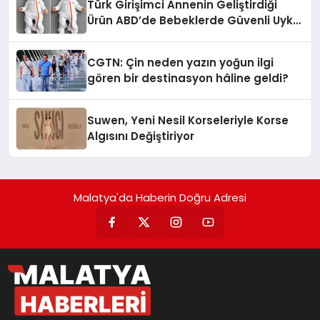
Türk Girişimci Annenin Geliştirdiği
Ürün ABD’de Bebeklerde Güvenli Uyku
Standardına Yeni Bir Bakış Açısı
Getiriyor.
CGTN: Çin neden yazın yoğun ilgi
gören bir destinasyon hâline geldi?
Suwen, Yeni Nesil Korseleriyle Korse
Algısını Değiştiriyor
Malatya'da Haberin Doğru Adresi