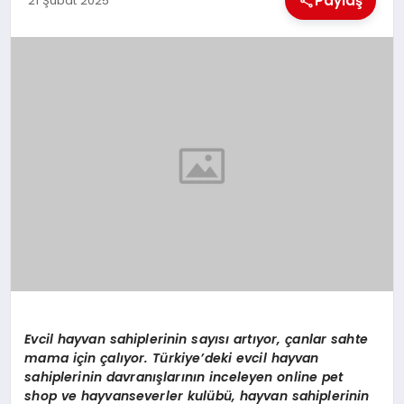
Paylaş
21 Şubat 2025
EKONOMI
MAGAZIN
SAĞLIK
SIYASET
SPOR
TEKNOLOJI
Evcil hayvan sahiplerinin sayısı artıyor, çanlar sahte
mama için çalıyor. Türkiye’deki evcil hayvan
sahiplerinin davranışlarının inceleyen online pet
shop ve hayvanseverler kulübü, hayvan sahiplerinin