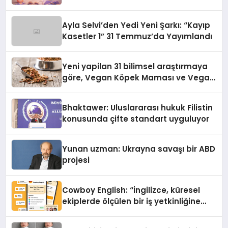
alışverişini bir araya getirmeyi
hedefliyor
Ayla Selvi’den Yedi Yeni Şarkı: “Kayıp
Kasetler 1” 31 Temmuz’da Yayımlandı
Yeni yapilan 31 bilimsel araştırmaya
göre, Vegan Köpek Maması ve Vegan
Kedi Mamasının İyi Sindirildiğini
Ortaya Koydu
Bhaktawer: Uluslararası hukuk Filistin
konusunda çifte standart uyguluyor
Yunan uzman: Ukrayna savaşı bir ABD
projesi
Cowboy English: “İngilizce, küresel
ekiplerde ölçülen bir iş yetkinliğine
dönüşüyor”