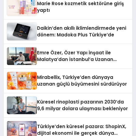
Marie Rose kozmetik sektörüne giriş
yaptı
Daikin’den akıllı iklimlendirmede yeni
dönem: Madoka Plus Türkiye’de
Emre Özer, Özer Yapı İnşaat ile
Malatya’dan İstanbul’a Uzanan
Başarı Hikâyesi Yazıyor
Mirabellix, Türkiye’den dünyaya
uzanan güçlü büyümesini sürdürüyor
Küresel rinoplasti pazarının 2030’da
9,6 milyar dolara ulaşması bekleniyor
Türkiye’den küresel pazara: ShopinX,
dijital ekonomi ile gerçek dünya