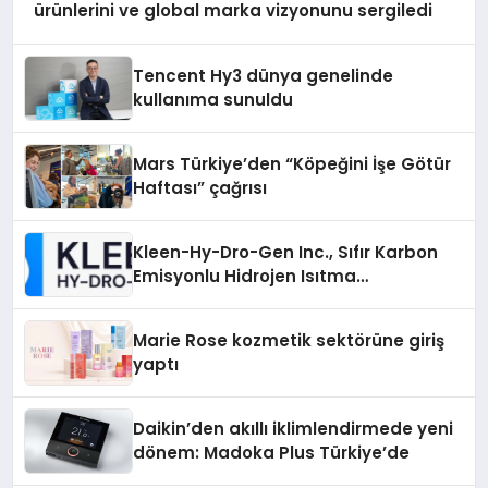
ürünlerini ve global marka vizyonunu sergiledi
Tencent Hy3 dünya genelinde
kullanıma sunuldu
Mars Türkiye’den “Köpeğini İşe Götür
Haftası” çağrısı
Kleen-Hy-Dro-Gen Inc., Sıfır Karbon
Emisyonlu Hidrojen Isıtma
Teknolojisinde ISO ve TSSA
Düzenleyici Onaylarını Aldı
Marie Rose kozmetik sektörüne giriş
yaptı
Daikin’den akıllı iklimlendirmede yeni
dönem: Madoka Plus Türkiye’de