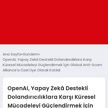
ANASAYFA
Ana Sayfa
Gündem
OpenAI, Yapay Zekâ Destekli Dolandırıcılıklara Karşı
Küresel Mücadeleyi Güçlendirmek İçin Global Anti-Scam
GÜNDEM
Alliance’a Özel Üye Olarak Katıldı
DÜNYA
OpenAI, Yapay Zekâ Destekli
EĞITIM
Dolandırıcılıklara Karşı Küresel
Mücadeleyi Güçlendirmek İçin