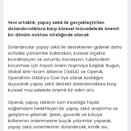
Yeni ortaklık, yapay zekâ ile gerçekleştirilen
dolandırıcılıklara karşı küresel mücadelede
ö
nemli
bir d
ö
nüm noktası niteliğinde olacak
Dolandırıcılar yapay zekâ ile desteklenen giderek daha
sofistike yöntemler kullanırken, küresel ölçekte
koordinasyon ve sorumlu inovasyon, tüketicilerin
korunması için hayati önem taşımaya başladı. Bugün,
Global Anti-Scam Alliance (GASA) ve OpenAI,
OpenAI’nin GASA’ya Özel Üye olarak katıldığını
duyurarak yapay zekâ destekli dolandırıcılıklara karşı
küresel mücadelede önemli bir adım attı.
OpenAI, yapay zekânın tüm insanlığa fayda
sağlamasını hedefleyen bir yapay zekâ araştırma ve
geliştirme şirketidir. Şirket, güvenlik ve kötüye
kullanımın önlenmesine büyük yatırımlar yaparak,
yapay zekâ sistemlerinin dolandırıcılık, kimlik avı,