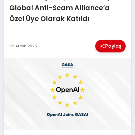
EKONOMI
Global Anti-Scam Alliance’a
Özel Üye Olarak Katıldı
MAGAZIN
SAĞLIK
Paylaş
02 Aralık 2025
SIYASET
SPOR
TEKNOLOJI