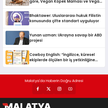
göre, Vegan Köpek Maması ve Vegan
Kedi Mamasının İyi Sindirildiğini
Ortaya Koydu
Bhaktawer: Uluslararası hukuk Filistin
konusunda çifte standart uyguluyor
Yunan uzman: Ukrayna savaşı bir ABD
projesi
Cowboy English: “İngilizce, küresel
ekiplerde ölçülen bir iş yetkinliğine
dönüşüyor”
Malatya'da Haberin Doğru Adresi