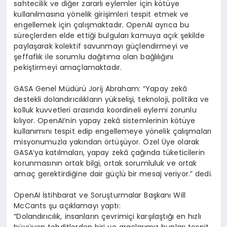
sahtecilik ve diğer zararlı eylemler için kötüye
kullanılmasına yönelik girişimleri tespit etmek ve
engellemek için çalışmaktadır. OpenAI ayrıca bu
süreçlerden elde ettiği bulguları kamuya açık şekilde
paylaşarak kolektif savunmayı güçlendirmeyi ve
şeffaflık ile sorumlu dağıtıma olan bağlılığını
pekiştirmeyi amaçlamaktadır.
GASA Genel Müdürü Jorij Abraham: “Yapay zekâ
destekli dolandırıcılıkların yükselişi, teknoloji, politika ve
kolluk kuvvetleri arasında koordineli eylemi zorunlu
kılıyor. OpenAI’nin yapay zekâ sistemlerinin kötüye
kullanımını tespit edip engellemeye yönelik çalışmaları
misyonumuzla yakından örtüşüyor. Özel Üye olarak
GASA’ya katılmaları, yapay zekâ çağında tüketicilerin
korunmasının ortak bilgi, ortak sorumluluk ve ortak
amaç gerektirdiğine dair güçlü bir mesaj veriyor.” dedi.
OpenAI İstihbarat ve Soruşturmalar Başkanı Will
McCants şu açıklamayı yaptı:
“Dolandırıcılık, insanların çevrimiçi karşılaştığı en hızlı
büyüyen tehditlerden biri ve araçlarımız bunları tespit