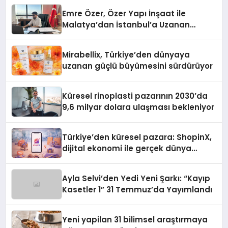
Emre Özer, Özer Yapı İnşaat ile
Malatya’dan İstanbul’a Uzanan
Başarı Hikâyesi Yazıyor
Mirabellix, Türkiye’den dünyaya
uzanan güçlü büyümesini sürdürüyor
Küresel rinoplasti pazarının 2030’da
9,6 milyar dolara ulaşması bekleniyor
Türkiye’den küresel pazara: ShopinX,
dijital ekonomi ile gerçek dünya
alışverişini bir araya getirmeyi
hedefliyor
Ayla Selvi’den Yedi Yeni Şarkı: “Kayıp
Kasetler 1” 31 Temmuz’da Yayımlandı
Yeni yapilan 31 bilimsel araştırmaya