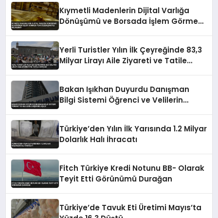
Kıymetli Madenlerin Dijital Varlığa
Dönüşümü ve Borsada İşlem Görmesi
Yeni Düzenlemeyle Belirlendi
Yerli Turistler Yılın İlk Çeyreğinde 83,3
Milyar Lirayı Aile Ziyareti ve Tatile
Harcadı
Bakan Işıkhan Duyurdu Danışman
Bilgi Sistemi Öğrenci ve Velilerin
Erişimine Açıldı
Türkiye’den Yılın İlk Yarısında 1.2 Milyar
Dolarlık Halı İhracatı
Fitch Türkiye Kredi Notunu BB- Olarak
Teyit Etti Görünümü Durağan
Türkiye’de Tavuk Eti Üretimi Mayıs’ta