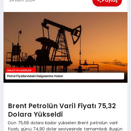
Paylaş
24 Ekim 2024
EKONOMI
MAGAZIN
SAĞLIK
SIYASET
SPOR
TEKNOLOJI
Brent Petrolün Varil Fiyatı 75,32
Dolara Yükseldi
Dün 75,68 dolara kadar yükselen Brent petrolün varil
fiyatı, günü 74,90 dolar seviyesinde tamamladı. Bugün