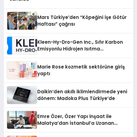
Mars Türkiye’den “Köpeğini İşe Götür
Haftası” çağrısı
Kleen-Hy-Dro-Gen Inc., Sıfır Karbon
Emisyonlu Hidrojen Isıtma
Teknolojisinde ISO ve TSSA
Düzenleyici Onaylarını Aldı
Marie Rose kozmetik sektörüne giriş
yaptı
Daikin’den akıllı iklimlendirmede yeni
dönem: Madoka Plus Türkiye’de
Emre Özer, Özer Yapı İnşaat ile
Malatya’dan İstanbul’a Uzanan
Başarı Hikâyesi Yazıyor