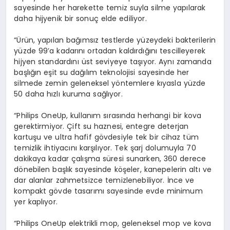
sayesinde her harekette temiz suyla silme yapılarak
daha hijyenik bir sonuç elde ediliyor.
“Ürün, yapılan bağımsız testlerde yüzeydeki bakterilerin
yüzde 99’a kadarını ortadan kaldırdığını tescilleyerek
hijyen standardını üst seviyeye taşıyor. Aynı zamanda
başlığın eşit su dağılım teknolojisi sayesinde her
silmede zemin geleneksel yöntemlere kıyasla yüzde
50 daha hızlı kuruma sağlıyor.
“Philips OneUp, kullanım sırasında herhangi bir kova
gerektirmiyor. Çift su haznesi, entegre deterjan
kartuşu ve ultra hafif gövdesiyle tek bir cihaz tüm
temizlik ihtiyacını karşılıyor. Tek şarj dolumuyla 70
dakikaya kadar çalışma süresi sunarken, 360 derece
dönebilen başlık sayesinde köşeler, kanepelerin altı ve
dar alanlar zahmetsizce temizlenebiliyor. İnce ve
kompakt gövde tasarımı sayesinde evde minimum
yer kaplıyor.
“Philips OneUp elektrikli mop, geleneksel mop ve kova