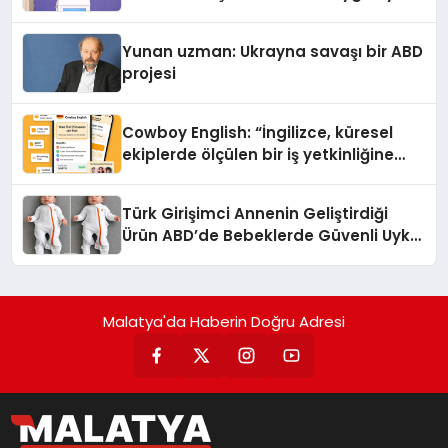
Yunan uzman: Ukrayna savaşı bir ABD
projesi
Cowboy English: “İngilizce, küresel
ekiplerde ölçülen bir iş yetkinliğine
dönüşüyor”
Türk Girişimci Annenin Geliştirdiği
Ürün ABD’de Bebeklerde Güvenli Uyku
Standardına Yeni Bir Bakış Açısı
Getiriyor.
Malatya'da Haberin Doğru Adresi