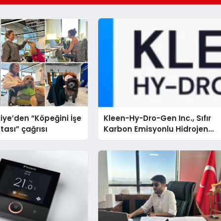
iye’den “Köpeğini İşe
Kleen-Hy-Dro-Gen Inc., Sıfır
tası” çağrısı
Karbon Emisyonlu Hidrojen
Isıtma Teknolojisinde ISO ve
TSSA Düzenleyici Onaylarını
Aldı