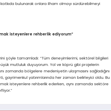
katkıda bulunarak onlara ilham olmayı sürdürebilmeyi
ak isteyenlere rehberlik ediyorum”
ni şöyle tamamladı: “Tüm deneyimlerimi, sektörel bilgileri
üyük mutluluk duyuyorum. Yol ve köprü gibi projelerin
ynı zamanda bölgelere medeniyetin ulaşmasını sağladığını
ti, gayrimenkul yatırımlarında her zaman belirleyici oldu. Bu
tmak isteyenlere rehberlik ederken, aynı zamanda sektöre
liyor.”