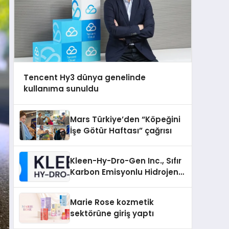
Tencent Hy3 dünya genelinde
kullanıma sunuldu
Mars Türkiye’den “Köpeğini
İşe Götür Haftası” çağrısı
Kleen-Hy-Dro-Gen Inc., Sıfır
Karbon Emisyonlu Hidrojen
Isıtma Teknolojisinde ISO ve
TSSA Düzenleyici Onaylarını
Marie Rose kozmetik
Aldı
sektörüne giriş yaptı