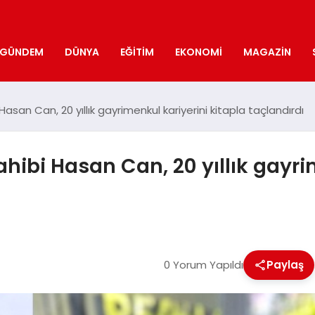
GÜNDEM
DÜNYA
EĞITIM
EKONOMI
MAGAZIN
asan Can, 20 yıllık gayrimenkul kariyerini kitapla taçlandırdı
hibi Hasan Can, 20 yıllık gayri
0 Yorum Yapıldı
Paylaş