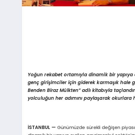
Yo
ğun rekabet ortamıyla dinamik bir yapıya 
genç girişimciler için giderek karmaşık hale g
Benden Biraz Mülkten” adlı kitabıyla taçlandı
yolculuğun
her ad
ımını paylaşarak okurlara h
İSTANBUL
—
Günümüzde sürekli değişen piyasa k