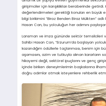
dinamik bir yapıya evrilen gayrimenkul sektörü
girişimciler için karışıklıkları beraberinde getird
değerlendirmeleri gerektiği konuları en büyük 
bilgi birikimini “Biraz Benden Biraz Mülkten” adl
Hasan Can, bu yolculuğun her adımını paylaşara
Lansman ve imza gününde sektör temsilcileri ve 
Sahibi Hasan Can, “Erzurum’da başlayan yolcu
kazandığım ödüllerle taçlanması, benim için büy
aşamasını, azim ve tutkuyla alınan kararların so
hikayemi değil, sektörel ipuçlarını ve genç girişim
içinde biriken deneyimlerimin başkalarına ilh
doğru adımlar atmak isteyenlere rehberlik etm