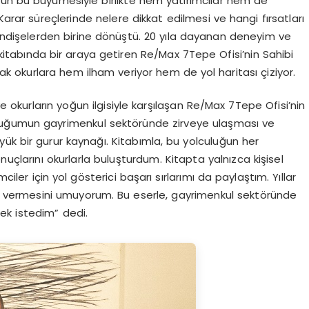
nün bu büyümesiyle birlikte hem yatırımcılar hem de
i. Karar süreçlerinde nelere dikkat edilmesi ve hangi fırsatları
endişelerden birine dönüştü. 20 yıla dayanan deneyim ve
ı kitabında bir araya getiren Re/Max 7Tepe Ofisi’nin Sahibi
k okurlara hem ilham veriyor hem de yol haritası çiziyor.
okurların yoğun ilgisiyle karşılaşan Re/Max 7Tepe Ofisi’nin
luğumun gayrimenkul sektöründe zirveye ulaşması ve
ük bir gurur kaynağı. Kitabımla, bu yolculuğun her
nuçlarını okurlarla buluşturdum. Kitapta yalnızca kişisel
ciler için yol gösterici başarı sırlarımı da paylaştım. Yıllar
am vermesini umuyorum. Bu eserle, gayrimenkul sektöründe
ek istedim” dedi.