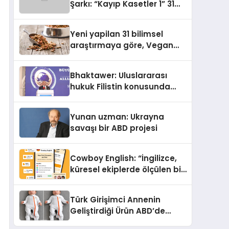
Şarkı: “Kayıp Kasetler 1” 31
Temmuz’da Yayımlandı
Yeni yapilan 31 bilimsel
araştırmaya göre, Vegan
Köpek Maması ve Vegan
Kedi Mamasının İyi
Bhaktawer: Uluslararası
Sindirildiğini Ortaya Koydu
hukuk Filistin konusunda
çifte standart uyguluyor
Yunan uzman: Ukrayna
savaşı bir ABD projesi
Cowboy English: “İngilizce,
küresel ekiplerde ölçülen bir
iş yetkinliğine dönüşüyor”
Türk Girişimci Annenin
Geliştirdiği Ürün ABD’de
Bebeklerde Güvenli Uyku