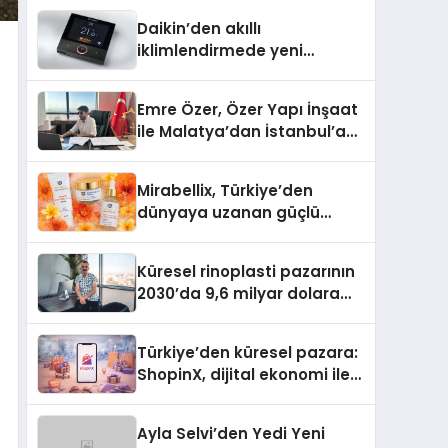
Daikin’den akıllı
iklimlendirmede yeni
dönem: Madoka Plus
Türkiye’de
Emre Özer, Özer Yapı İnşaat
ile Malatya’dan İstanbul’a
Uzanan Başarı Hikâyesi
Yazıyor
Mirabellix, Türkiye’den
dünyaya uzanan güçlü
büyümesini sürdürüyor
Küresel rinoplasti pazarının
2030’da 9,6 milyar dolara
ulaşması bekleniyor
Türkiye’den küresel pazara:
ShopinX, dijital ekonomi ile
gerçek dünya alışverişini bir
araya getirmeyi hedefliyor
Ayla Selvi’den Yedi Yeni