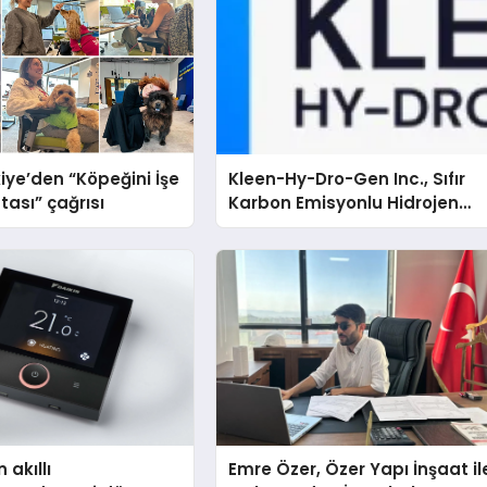
iye’den “Köpeğini İşe
Kleen-Hy-Dro-Gen Inc., Sıfır
tası” çağrısı
Karbon Emisyonlu Hidrojen
Isıtma Teknolojisinde ISO ve
TSSA Düzenleyici Onaylarını
Aldı
 akıllı
Emre Özer, Özer Yapı İnşaat il