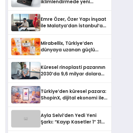
iklimlendirmede yeni
dönem: Madoka Plus
Türkiye’de
Emre Özer, Özer Yapı İnşaat
ile Malatya’dan İstanbul’a
Uzanan Başarı Hikâyesi
Yazıyor
Mirabellix, Türkiye’den
dünyaya uzanan güçlü
büyümesini sürdürüyor
Küresel rinoplasti pazarının
2030’da 9,6 milyar dolara
ulaşması bekleniyor
Türkiye’den küresel pazara:
ShopinX, dijital ekonomi ile
gerçek dünya alışverişini bir
araya getirmeyi hedefliyor
Ayla Selvi’den Yedi Yeni
Şarkı: “Kayıp Kasetler 1” 31
Temmuz’da Yayımlandı