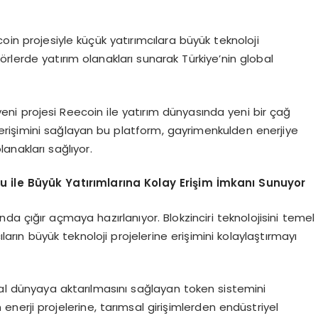
eecoin projesiyle küçük yatırımcılara büyük teknoloji
ktörlerde yatırım olanakları sunarak Türkiye’nin global
ı yeni projesi Reecoin ile yatırım dünyasında yeni bir çağ
e erişimini sağlayan bu platform, gayrimenkulden enerjiye
lanakları sağlıyor.
u ile Büyük Yatırımlarına Kolay Erişim İmkanı Sunuyor
da çığır açmaya hazırlanıyor. Blokzinciri teknolojisini temel
ıların büyük teknoloji projelerine erişimini kolaylaştırmayı
ijital dünyaya aktarılmasını sağlayan token sistemini
 enerji projelerine, tarımsal girişimlerden endüstriyel