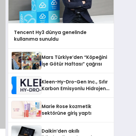
Tencent Hy3 dünya genelinde
kullanıma sunuldu
Mars Türkiye’den “Köpeğini
İşe Götür Haftası” çağrısı
Kleen-Hy-Dro-Gen Inc., Sıfır
Karbon Emisyonlu Hidrojen
Isıtma Teknolojisinde ISO ve
TSSA Düzenleyici Onaylarını
Marie Rose kozmetik
Aldı
sektörüne giriş yaptı
Daikin’den akıllı