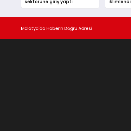
sektörüne giriş yaptı
iklimlen
Madoka P
Malatya'da Haberin Doğru Adresi