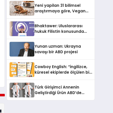
Yeni yapilan 31 bilimsel
araştırmaya göre, Vegan
Köpek Maması ve Vegan
Kedi Mamasının İyi
Bhaktawer: Uluslararası
Sindirildiğini Ortaya Koydu
hukuk Filistin konusunda
çifte standart uyguluyor
Yunan uzman: Ukrayna
savaşı bir ABD projesi
Cowboy English: “İngilizce,
küresel ekiplerde ölçülen bir
iş yetkinliğine dönüşüyor”
Türk Girişimci Annenin
Geliştirdiği Ürün ABD’de
Bebeklerde Güvenli Uyku
Standardına Yeni Bir Bakış
Açısı Getiriyor.