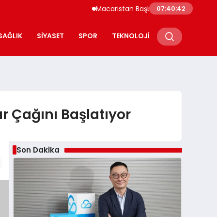
Macaristan Başbakanı Duyurdu Paks Nükleer
07:40:43
SAĞLIK
SIYASET
SPOR
TEKNOLOJI
ar Çağını Başlatıyor
Son Dakika