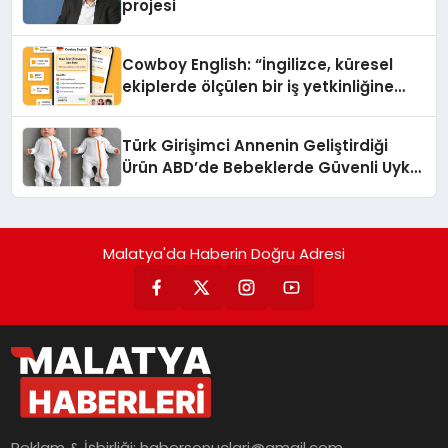
projesi
Cowboy English: “İngilizce, küresel
ekiplerde ölçülen bir iş yetkinliğine
dönüşüyor”
Türk Girişimci Annenin Geliştirdiği
Ürün ABD’de Bebeklerde Güvenli Uyku
Standardına Yeni Bir Bakış Açısı
Getiriyor.
Malatya'da Haberin Doğru Adresi
Reklam & İşbirliği:
habersonuclari@gmail.com