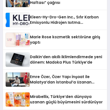
Haftası” çağrısı
Kleen-Hy-Dro-Gen Inc., Sıfır Karbon
Emisyonlu Hidrojen Isıtma
Teknolojisinde ISO ve TSSA
Düzenleyici Onaylarını Aldı
Marie Rose kozmetik sektörüne giriş
yaptı
Daikin’den akıllı iklimlendirmede yeni
dönem: Madoka Plus Türkiye’de
Emre Özer, Özer Yapı İnşaat ile
Malatya’dan İstanbul’a Uzanan
Başarı Hikâyesi Yazıyor
Mirabellix, Türkiye’den dünyaya
uzanan güçlü büyümesini sürdürüyor