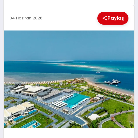
EKONOMI
Paylaş
04 Haziran 2026
MAGAZIN
SAĞLIK
SIYASET
SPOR
TEKNOLOJI