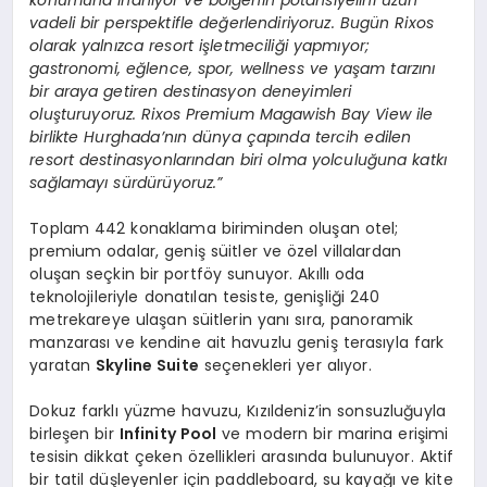
vadeli bir perspektifle değerlendiriyoruz. Bugün Rixos
olarak yalnızca resort işletmeciliği yapmıyor;
gastronomi, eğlence, spor, wellness ve yaşam tarzını
bir araya getiren destinasyon deneyimleri
oluşturuyoruz. Rixos Premium Magawish Bay View ile
birlikte Hurghada’nın dünya çapında tercih edilen
resort destinasyonlarından biri olma yolculuğuna katkı
sağlamayı sürdürüyoruz.”
Toplam 442 konaklama biriminden oluşan otel;
premium odalar, geniş süitler ve özel villalardan
oluşan seçkin bir portföy sunuyor. Akıllı oda
teknolojileriyle donatılan tesiste, genişliği 240
metrekareye ulaşan süitlerin yanı sıra, panoramik
manzarası ve kendine ait havuzlu geniş terasıyla fark
yaratan
Skyline Suite
seçenekleri yer alıyor.
Dokuz farklı yüzme havuzu, Kızıldeniz’in sonsuzluğuyla
birleşen bir
Infinity Pool
ve modern bir marina erişimi
tesisin dikkat çeken özellikleri arasında bulunuyor. Aktif
bir tatil düşleyenler için paddleboard, su kayağı ve kite