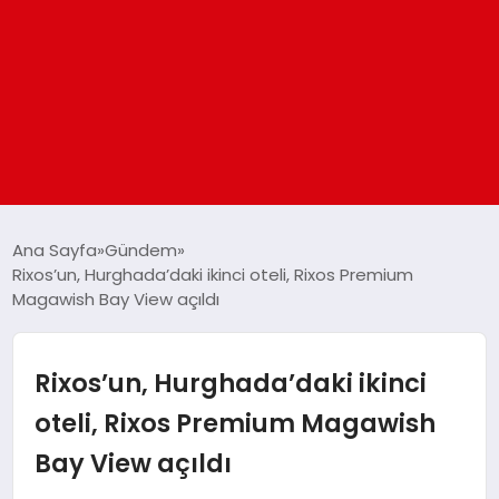
ANASAYFA
Ana Sayfa
Gündem
Rixos’un, Hurghada’daki ikinci oteli, Rixos Premium
Magawish Bay View açıldı
GÜNDEM
DÜNYA
Rixos’un, Hurghada’daki ikinci
oteli, Rixos Premium Magawish
EĞITIM
Bay View açıldı