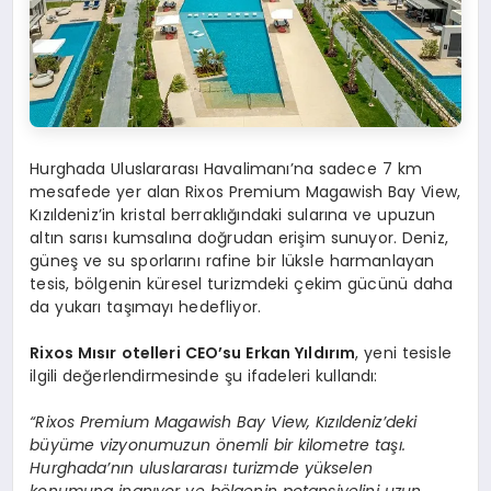
Hurghada Uluslararası Havalimanı’na sadece 7 km
mesafede yer alan Rixos Premium Magawish Bay View,
Kızıldeniz’in kristal berraklığındaki sularına ve upuzun
altın sarısı kumsalına doğrudan erişim sunuyor. Deniz,
güneş ve su sporlarını rafine bir lüksle harmanlayan
tesis, bölgenin küresel turizmdeki çekim gücünü daha
da yukarı taşımayı hedefliyor.
Rixos Mısır otelleri CEO’su Erkan Yıldırım
, yeni tesisle
ilgili değerlendirmesinde şu ifadeleri kullandı:
“Rixos Premium Magawish Bay View, Kızıldeniz’deki
büyüme vizyonumuzun önemli bir kilometre taşı.
Hurghada’nın uluslararası turizmde yükselen
konumuna inanıyor ve bölgenin potansiyelini uzun