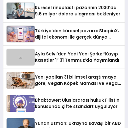
Küresel rinoplasti pazarının 2030’da
9,6 milyar dolara ulaşması bekleniyor
Türkiye’den küresel pazara: ShopinX,
dijital ekonomi ile gerçek dünya
alışverişini bir araya getirmeyi
hedefliyor
Ayla Selvi’den Yedi Yeni Şarkı: “Kayıp
Kasetler 1” 31 Temmuz’da Yayımlandı
Yeni yapilan 31 bilimsel araştırmaya
göre, Vegan Köpek Maması ve Vegan
Kedi Mamasının İyi Sindirildiğini
Ortaya Koydu
Bhaktawer: Uluslararası hukuk Filistin
konusunda çifte standart uyguluyor
Yunan uzman: Ukrayna savaşı bir ABD