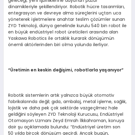
geleceği, yeni işbirliklerine dayanan pazar
dinamikleriyle şekillendiriyor. Robotik hücre tasarımları,
entegrasyon ve devreye alma süreçlerini uçtan uca
yöneterek işletmelere anahtar teslim çözümler sunan
ZYD Teknoloji, dünya genelinde kurulu 540 bin robot ile
en büyük endüstriyel robot üreticileri arasında alan
Yaskawa Robotics ile ortaklık kurarak dönüşümün
önemli aktörlerinden biri olma yolunda ilerliyor.
“Üretimin en keskin değişimi, robotlarla yaşanıyor”
Robotik sistemlerin artık yalnızca büyük otomotiv
fabrikalarında değil; gıda, ambalaj, metal işleme, sağlık,
lojistik ve daha pek çok sektörde vazgeçilmez hale
geldiğini söyleyen ZYD Teknoloji Kurucusu, Endüstriyel
Otomasyon Uzmanı Zeyd Emrah İlkkahraman, konuya
dair şu açıklamada bulundu: “Endüstriyel üretim son
50 yılda birçok dönüşüm geçirdi. Ancak bugün,