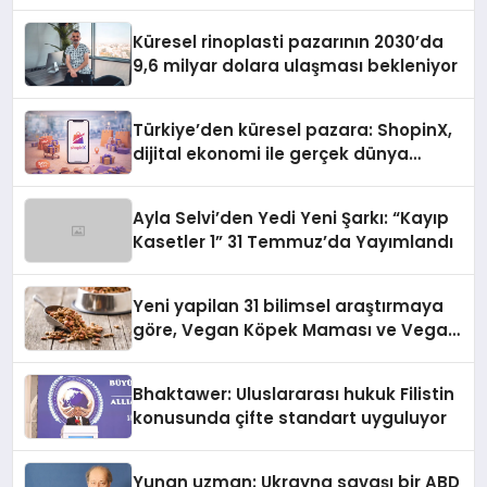
Küresel rinoplasti pazarının 2030’da
9,6 milyar dolara ulaşması bekleniyor
Türkiye’den küresel pazara: ShopinX,
dijital ekonomi ile gerçek dünya
alışverişini bir araya getirmeyi
hedefliyor
Ayla Selvi’den Yedi Yeni Şarkı: “Kayıp
Kasetler 1” 31 Temmuz’da Yayımlandı
Yeni yapilan 31 bilimsel araştırmaya
göre, Vegan Köpek Maması ve Vegan
Kedi Mamasının İyi Sindirildiğini
Ortaya Koydu
Bhaktawer: Uluslararası hukuk Filistin
konusunda çifte standart uyguluyor
Yunan uzman: Ukrayna savaşı bir ABD