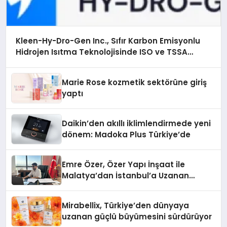
Kleen-Hy-Dro-Gen Inc., Sıfır Karbon Emisyonlu
Hidrojen Isıtma Teknolojisinde ISO ve TSSA
Düzenleyici Onaylarını Aldı
Marie Rose kozmetik sektörüne giriş
yaptı
Daikin’den akıllı iklimlendirmede yeni
dönem: Madoka Plus Türkiye’de
Emre Özer, Özer Yapı İnşaat ile
Malatya’dan İstanbul’a Uzanan
Başarı Hikâyesi Yazıyor
Mirabellix, Türkiye’den dünyaya
uzanan güçlü büyümesini sürdürüyor