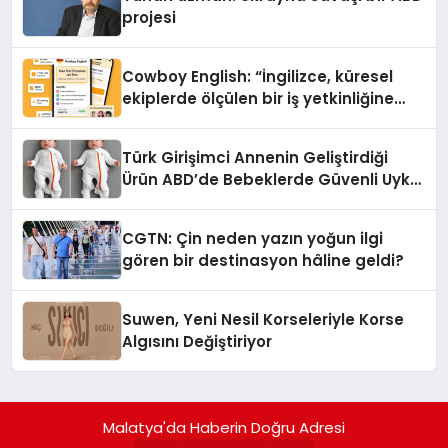
projesi
Cowboy English: “İngilizce, küresel
ekiplerde ölçülen bir iş yetkinliğine
dönüşüyor”
Türk Girişimci Annenin Geliştirdiği
Ürün ABD’de Bebeklerde Güvenli Uyku
Standardına Yeni Bir Bakış Açısı
Getiriyor.
CGTN: Çin neden yazın yoğun ilgi
gören bir destinasyon hâline geldi?
Suwen, Yeni Nesil Korseleriyle Korse
Algısını Değiştiriyor
Malatya'da Haberin Doğru Adresi