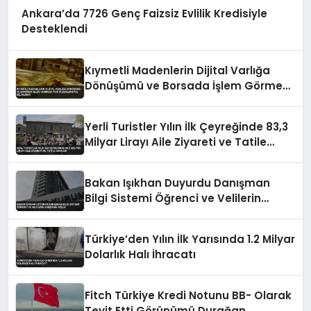
Ankara’da 7726 Genç Faizsiz Evlilik Kredisiyle
Desteklendi
Kıymetli Madenlerin Dijital Varlığa
Dönüşümü ve Borsada İşlem Görmesi
Yeni Düzenlemeyle Belirlendi
Yerli Turistler Yılın İlk Çeyreğinde 83,3
Milyar Lirayı Aile Ziyareti ve Tatile
Harcadı
Bakan Işıkhan Duyurdu Danışman
Bilgi Sistemi Öğrenci ve Velilerin
Erişimine Açıldı
Türkiye’den Yılın İlk Yarısında 1.2 Milyar
Dolarlık Halı İhracatı
Fitch Türkiye Kredi Notunu BB- Olarak
Teyit Etti Görünümü Durağan