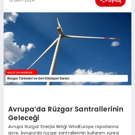
Paylaş
12 Ekim 2024
EKONOMI
MAGAZIN
SAĞLIK
SIYASET
SPOR
TEKNOLOJI
Avrupa’da Rüzgar Santrallerinin
Geleceği
Avrupa Rüzgar Enerjisi Birliği WindEurope raporlarına
göre, Avrupa’da rüzgar santrallerinin kullanım süresi