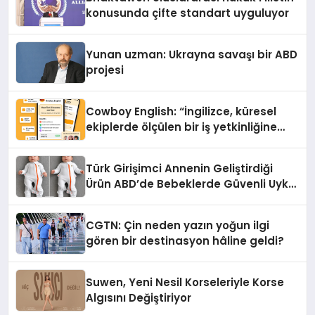
konusunda çifte standart uyguluyor
Yunan uzman: Ukrayna savaşı bir ABD
projesi
Cowboy English: “İngilizce, küresel
ekiplerde ölçülen bir iş yetkinliğine
dönüşüyor”
Türk Girişimci Annenin Geliştirdiği
Ürün ABD’de Bebeklerde Güvenli Uyku
Standardına Yeni Bir Bakış Açısı
Getiriyor.
CGTN: Çin neden yazın yoğun ilgi
gören bir destinasyon hâline geldi?
Suwen, Yeni Nesil Korseleriyle Korse
Algısını Değiştiriyor