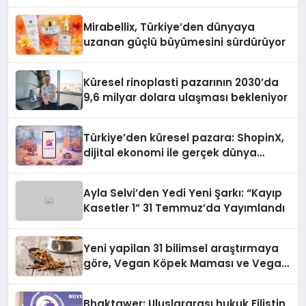
Başarı Hikâyesi Yazıyor
Mirabellix, Türkiye’den dünyaya
uzanan güçlü büyümesini sürdürüyor
Küresel rinoplasti pazarının 2030’da
9,6 milyar dolara ulaşması bekleniyor
Türkiye’den küresel pazara: ShopinX,
dijital ekonomi ile gerçek dünya
alışverişini bir araya getirmeyi
hedefliyor
Ayla Selvi’den Yedi Yeni Şarkı: “Kayıp
Kasetler 1” 31 Temmuz’da Yayımlandı
Yeni yapilan 31 bilimsel araştırmaya
göre, Vegan Köpek Maması ve Vegan
Kedi Mamasının İyi Sindirildiğini
Ortaya Koydu
Bhaktawer: Uluslararası hukuk Filistin