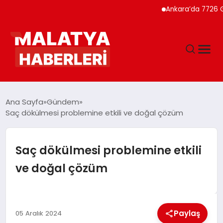
Ankara’da 7726 Genç Fai
ANASAYFA
Ana Sayfa
Gündem
Saç dökülmesi problemine etkili ve doğal çözüm
GÜNDEM
Saç dökülmesi problemine etkili
DÜNYA
ve doğal çözüm
EĞITIM
Paylaş
05 Aralık 2024
EKONOMI