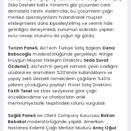
Zeka Destekli Kalite Yönetimi gibi çözümleri canlı
demolarla tanıttı. Katılımcılar, bu çözümlerin çağrı
merkezi operasyonlarını hızlandırarak müşteri
etkileşimlerini daha kişiselleştirilmiş ve verimli hâle
getirdiğini deneyimledi; sunumun ardından yapılan
soru-cevap oturumu da yoğun ilgi gördü.
Turizm Paneli
, AloTech Türkiye Satış Başkanı
Deniz
Babucoğlu
moderatörlüğünde gerçekleşti. Wingie
Enuygun Müşteri Etkileşim Direktörü
Seda Suvat
Özdemir)
, AloTech’in gerçek zamanlı çeviri özelliğini
uluslararası aramaların %20’sinde kullandıklarını ve
yapay zekâ destekli temsilcilerin çağrıların %40’a
yakınını çözdüğünü paylaştı. Protel Satış Direktörü
Fatih Tenel
ise stres seviyesine göre çağrı
önceliklendirme ve chatbotların anlık
memnuniyetsizlik tespitindeki rolünü vurguladı.
Sağlık Paneli
ise Client Company Kurucusu
Birkan
Babakol
moderatörlüğünde yapıldı. Amerikan
Hastanesi Kıdemli Çağrı Merkezi Müdürü
Arınç Oğuz