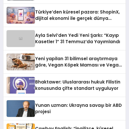
Türkiye’den küresel pazara: ShopinX,
dijital ekonomi ile gerçek dünya
alışverişini bir araya getirmeyi
hedefliyor
Ayla Selvi’den Yedi Yeni Şarkı: “Kayıp
Kasetler 1” 31 Temmuz’da Yayımlandı
Yeni yapilan 31 bilimsel araştırmaya
göre, Vegan Köpek Maması ve Vegan
Kedi Mamasının İyi Sindirildiğini
Ortaya Koydu
Bhaktawer: Uluslararası hukuk Filistin
konusunda çifte standart uyguluyor
Yunan uzman: Ukrayna savaşı bir ABD
projesi
Cowboy English: “İngilizce, küresel