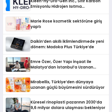
Kleen-Hy-Dro-Gen Inc., Sıfır Karbon
Emisyonlu Hidrojen Isıtma
Teknolojisinde ISO ve TSSA
Düzenleyici Onaylarını Aldı
Marie Rose kozmetik sektörüne giriş
yaptı
Daikin’den akıllı iklimlendirmede yeni
dönem: Madoka Plus Türkiye’de
Emre Özer, Özer Yapı İnşaat ile
Malatya’dan İstanbul’a Uzanan
Başarı Hikâyesi Yazıyor
Mirabellix, Türkiye’den dünyaya
uzanan güçlü büyümesini sürdürüyor
Küresel rinoplasti pazarının 2030’da
9,6 milyar dolara ulaşması bekleniyor