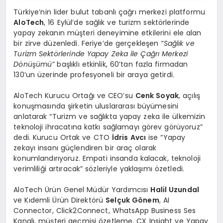
Türkiye’nin lider bulut tabanlı çağrı merkezi platformu
AloTech
, 16 Eylül’de sağlık ve turizm sektörlerinde
yapay zekanın müşteri deneyimine etkilerini ele alan
bir zirve düzenledi. Feriye’de gerçekleşen
“
Sağlık ve
Turizm Sekt
ö
rlerinde Yapay Zeka ile Çağrı Merkezi
D
ö
nüşümü”
başlıklı etkinlik, 60’tan fazla firmadan
130’un üzerinde profesyoneli bir araya getirdi.
AloTech Kurucu Ortağı ve CEO’su
Cenk Soyak
, açılış
konuşmasında şirketin uluslararası büyümesini
anlatarak “Turizm ve sağlıkta yapay zeka ile ülkemizin
teknoloji ihracatına katkı sağlamayı görev görüyoruz”
dedi. Kurucu Ortak ve CTO
İdris Avcı
ise “Yapay
zekayı insanı güçlendiren bir araç olarak
konumlandırıyoruz. Empati insanda kalacak, teknoloji
verimliliği artıracak” sözleriyle yaklaşımı özetledi.
AloTech Ürün Genel Müdür Yardımcısı
Halil Uzundal
ve Kıdemli Ürün Direktörü
Selçuk G
ö
nem
, AI
Connector, Click2Connect, WhatsApp Business Ses
Kanalı, müşteri geçmişi özetleme, CX Insight ve Yapay