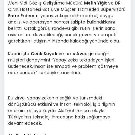
,Veni Vidi Göz İş Geliştirme Müdürü
Melih Yiğit
ve DR.
CINIK Hastanesi Satış ve Müşteri Hizmetleri Süpervizörü
Emre Erdemir
yapay zekayı kalite kontrol, duygu
analizi ve operasyon sonrası takipte kullandıklarını
belirtti. Ortak görüş: randevu gibi rutin işlerin sanal
asistanlara devredileceği, ancak güven ve empati
gerektiren iletişimin insanda kalacağı yönünde oldu.
Kapanışta
Cenk Soyak
ve
İdris Avcı
, geleceğin
müşteri deneyimini “Yapay zeka tekrarlayan işleri
üstlenecek, insan ise empati ve problem çözmeye
odaklanacak” sözleriyle tanımladı.
Bu zirve, yapay zekanın sağlık ve turizmdeki
dönüştürücü etkisini ve insan-teknoloji iş birliğinin
önemini ortaya koydu. AloTech, öncü rolüyle
Türkiye’nin teknoloji ihracatına katkı sağlamaya
devam edecek.