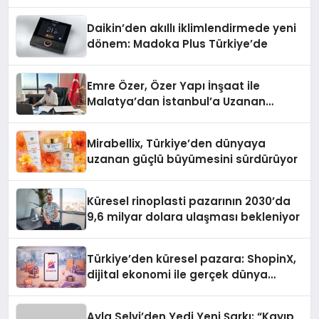
Daikin’den akıllı iklimlendirmede yeni
dönem: Madoka Plus Türkiye’de
Emre Özer, Özer Yapı İnşaat ile
Malatya’dan İstanbul’a Uzanan
Başarı Hikâyesi Yazıyor
Mirabellix, Türkiye’den dünyaya
uzanan güçlü büyümesini sürdürüyor
Küresel rinoplasti pazarının 2030’da
9,6 milyar dolara ulaşması bekleniyor
Türkiye’den küresel pazara: ShopinX,
dijital ekonomi ile gerçek dünya
alışverişini bir araya getirmeyi
hedefliyor
Ayla Selvi’den Yedi Yeni Şarkı: “Kayıp