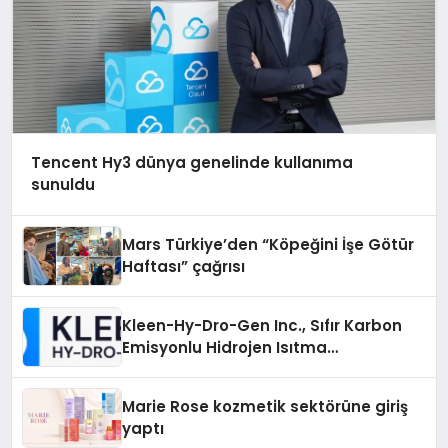
Tencent Hy3 dünya genelinde kullanıma
sunuldu
Mars Türkiye’den “Köpeğini İşe Götür
Haftası” çağrısı
Kleen-Hy-Dro-Gen Inc., Sıfır Karbon
Emisyonlu Hidrojen Isıtma
Teknolojisinde ISO ve TSSA
Düzenleyici Onaylarını Aldı
Marie Rose kozmetik sektörüne giriş
yaptı