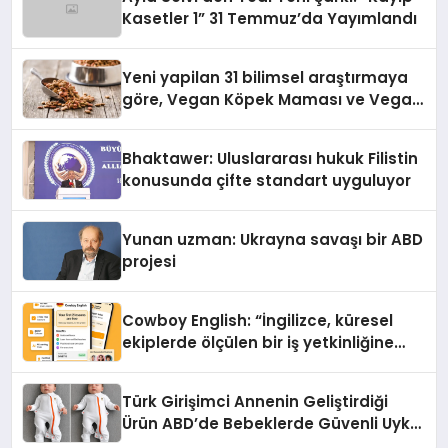
Kasetler 1” 31 Temmuz’da Yayımlandı
Yeni yapilan 31 bilimsel araştırmaya
göre, Vegan Köpek Maması ve Vegan
Kedi Mamasının İyi Sindirildiğini
Ortaya Koydu
Bhaktawer: Uluslararası hukuk Filistin
konusunda çifte standart uyguluyor
Yunan uzman: Ukrayna savaşı bir ABD
projesi
Cowboy English: “İngilizce, küresel
ekiplerde ölçülen bir iş yetkinliğine
dönüşüyor”
Türk Girişimci Annenin Geliştirdiği
Ürün ABD’de Bebeklerde Güvenli Uyku
Standardına Yeni Bir Bakış Açısı