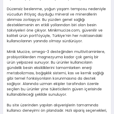
Düzensiz beslenme, yoğun yaşam temposu nedeniyle
vücudun ihtiyaç duyduğu mineral ve minerallerin
alınması zorlaşıyor. Bu yüzden genel sağlığı
desteklemenin en etkili yollarından biri olan besin
takviyeleri öne çıkıyor. Minikmucize.com, güvenilir ve
kaliteli ürün
portföy
üyle
, Türkiye’nin her noktasındaki
kullanıcılarının yanında olmayı sürdürüyor.
Minik Mucize, omega-3 desteğinden
multivitaminlere
,
probiyotiklerden
magnezyuma kadar çok geniş bir
ürün yelpazesi sunuyor. Bu ürünler kullanıcıların
gündelik besin eksikliklerini tamamlarken enerji
metabolizması, bağışıklık sistemi, kas ve kemik sağlığı
gibi temel fonksiyonların korunmasına da destek
sağlıyor. Alanında uzman ekipler tarafından özenle
seçilen bu ürünler yine tüketicilerin güven içerisinde
kullanabileceği şekilde sunuluyor.
Bu site üzerinden yapılan alışverişlerin tamamında
kullanıcı deneyimi ön plandadır. Hızlı sipariş seçenekleri,