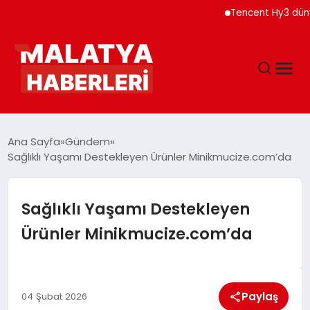
Tencent Hy3 dünya ge
ANASAYFA
Ana Sayfa
Gündem
Sağlıklı Yaşamı Destekleyen Ürünler Minikmucize.com’da
GÜNDEM
Sağlıklı Yaşamı Destekleyen
DÜNYA
Ürünler Minikmucize.com’da
EĞITIM
Paylaş
04 Şubat 2026
EKONOMI