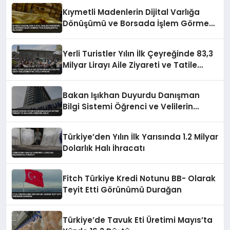
Kıymetli Madenlerin Dijital Varlığa
Dönüşümü ve Borsada İşlem Görmesi
Yeni Düzenlemeyle Belirlendi
Yerli Turistler Yılın İlk Çeyreğinde 83,3
Milyar Lirayı Aile Ziyareti ve Tatile
Harcadı
Bakan Işıkhan Duyurdu Danışman
Bilgi Sistemi Öğrenci ve Velilerin
Erişimine Açıldı
Türkiye’den Yılın İlk Yarısında 1.2 Milyar
Dolarlık Halı İhracatı
Fitch Türkiye Kredi Notunu BB- Olarak
Teyit Etti Görünümü Durağan
Türkiye’de Tavuk Eti Üretimi Mayıs’ta