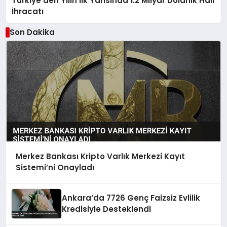
Türkiye’den Yılın İlk Yarısında 1.2 Milyar Dolarlık Halı
İhracatı
Son Dakika
Merkez Bankası Kripto Varlık Merkezi Kayıt
Sistemi’ni Onayladı
Ankara’da 7726 Genç Faizsiz Evlilik
Kredisiyle Desteklendi