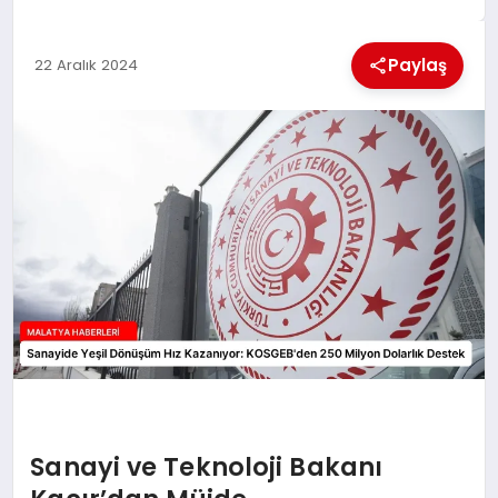
EKONOMI
Paylaş
22 Aralık 2024
MAGAZIN
SAĞLIK
SIYASET
SPOR
TEKNOLOJI
Sanayi ve Teknoloji Bakanı