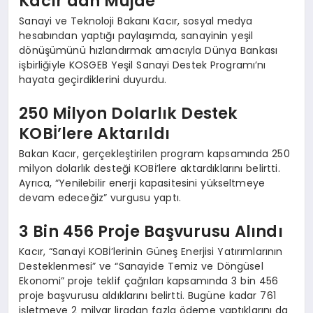
Kacır’dan Müjde
Sanayi ve Teknoloji Bakanı Kacır, sosyal medya
hesabından yaptığı paylaşımda, sanayinin yeşil
dönüşümünü hızlandırmak amacıyla Dünya Bankası
işbirliğiyle KOSGEB Yeşil Sanayi Destek Programı’nı
hayata geçirdiklerini duyurdu.
250 Milyon Dolarlık Destek
KOBİ’lere Aktarıldı
Bakan Kacır, gerçekleştirilen program kapsamında 250
milyon dolarlık desteği KOBİ’lere aktardıklarını belirtti.
Ayrıca, “Yenilebilir enerji kapasitesini yükseltmeye
devam edeceğiz” vurgusu yaptı.
3 Bin 456 Proje Başvurusu Alındı
Kacır, “Sanayi KOBİ’lerinin Güneş Enerjisi Yatırımlarının
Desteklenmesi” ve “Sanayide Temiz ve Döngüsel
Ekonomi” proje teklif çağrıları kapsamında 3 bin 456
proje başvurusu aldıklarını belirtti. Bugüne kadar 761
işletmeye 2 milyar liradan fazla ödeme yaptıklarını da