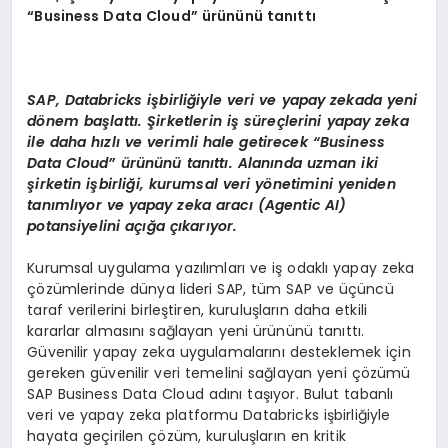
“Business Data Cloud” ü
r
ü
n
ü
n
ü
tan
ı
tt
ı
SAP, Databricks iş
birli
ğ
iyle veri ve yapay zekada yeni
d
ö
nem ba
ş
latt
ı.
Ş
irketlerin i
ş
s
ü
re
ç
lerini yapay zeka
ile daha h
ı
zl
ı
ve verimli hale getirecek
“Business
Data Cloud” ü
r
ü
n
ü
n
ü
tan
ı
tt
ı
. Alan
ı
nda uzman iki
ş
irketin i
ş
birli
ğ
i, kurumsal veri y
ö
netimini yeniden
tan
ı
ml
ı
yor ve yapay zeka arac
ı
(Agentic AI)
potansiyelini a
çığ
a
çı
kar
ı
yor.
Kurumsal uygulama yazılımları ve iş odaklı yapay zeka
çözümlerinde dünya lideri SAP, tüm SAP ve üçüncü
taraf verilerini birleştiren, kuruluşların daha etkili
kararlar almasını sağlayan yeni ürününü tanıttı.
Güvenilir yapay zeka uygulamalarını desteklemek için
gereken güvenilir veri temelini sağlayan yeni çözümü
SAP Business Data Cloud adını taşıyor. Bulut tabanlı
veri ve yapay zeka platformu Databricks işbirliğiyle
hayata geçirilen çözüm, kuruluşların en kritik