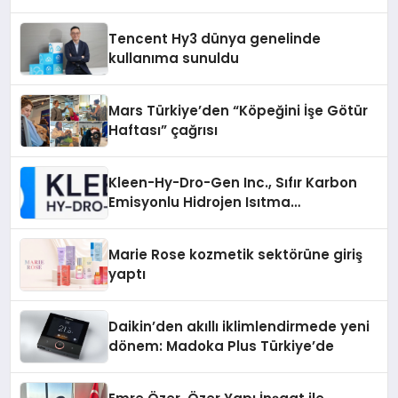
Tencent Hy3 dünya genelinde
kullanıma sunuldu
Mars Türkiye’den “Köpeğini İşe Götür
Haftası” çağrısı
Kleen-Hy-Dro-Gen Inc., Sıfır Karbon
Emisyonlu Hidrojen Isıtma
Teknolojisinde ISO ve TSSA
Düzenleyici Onaylarını Aldı
Marie Rose kozmetik sektörüne giriş
yaptı
Daikin’den akıllı iklimlendirmede yeni
dönem: Madoka Plus Türkiye’de