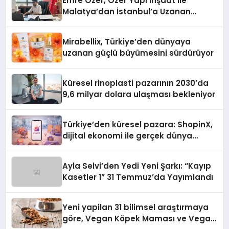
Emre Özer, Özer Yapı İnşaat ile
Malatya’dan İstanbul’a Uzanan
Başarı Hikâyesi Yazıyor
Mirabellix, Türkiye’den dünyaya
uzanan güçlü büyümesini sürdürüyor
Küresel rinoplasti pazarının 2030’da
9,6 milyar dolara ulaşması bekleniyor
Türkiye’den küresel pazara: ShopinX,
dijital ekonomi ile gerçek dünya
alışverişini bir araya getirmeyi
hedefliyor
Ayla Selvi’den Yedi Yeni Şarkı: “Kayıp
Kasetler 1” 31 Temmuz’da Yayımlandı
Yeni yapilan 31 bilimsel araştırmaya
göre, Vegan Köpek Maması ve Vegan