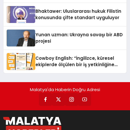
Kedi Mamasının İyi Sindirildiğini
Ortaya Koydu
Bhaktawer: Uluslararası hukuk Filistin
konusunda çifte standart uyguluyor
Yunan uzman: Ukrayna savaşı bir ABD
projesi
Cowboy English: “İngilizce, küresel
ekiplerde ölçülen bir iş yetkinliğine
dönüşüyor”
Malatya'da Haberin Doğru Adresi