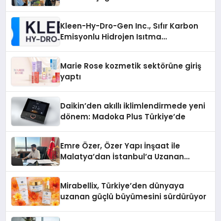
Kleen-Hy-Dro-Gen Inc., Sıfır Karbon
Emisyonlu Hidrojen Isıtma
Teknolojisinde ISO ve TSSA
Düzenleyici Onaylarını Aldı
Marie Rose kozmetik sektörüne giriş
yaptı
Daikin’den akıllı iklimlendirmede yeni
dönem: Madoka Plus Türkiye’de
Emre Özer, Özer Yapı İnşaat ile
Malatya’dan İstanbul’a Uzanan
Başarı Hikâyesi Yazıyor
Mirabellix, Türkiye’den dünyaya
uzanan güçlü büyümesini sürdürüyor