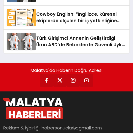
Cowboy English: “İngilizce, küresel
ekiplerde ölçülen bir iş yetkinliğine
dönüşüyor”
Türk Girişimci Annenin Geliştirdiği
Ürün ABD’de Bebeklerde Güvenli Uyku
Standardına Yeni Bir Bakış Açısı
Getiriyor.
Malatya'da Haberin Doğru Adresi
Reklam & İşbirliği:
habersonuclari@gmail.com