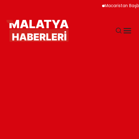
Macaristan Başbakanı D