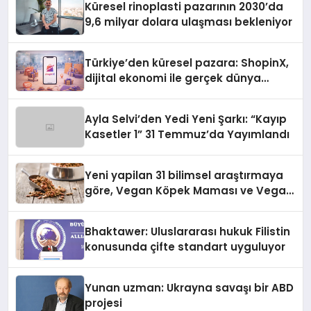
Küresel rinoplasti pazarının 2030’da
9,6 milyar dolara ulaşması bekleniyor
Türkiye’den küresel pazara: ShopinX,
dijital ekonomi ile gerçek dünya
alışverişini bir araya getirmeyi
hedefliyor
Ayla Selvi’den Yedi Yeni Şarkı: “Kayıp
Kasetler 1” 31 Temmuz’da Yayımlandı
Yeni yapilan 31 bilimsel araştırmaya
göre, Vegan Köpek Maması ve Vegan
Kedi Mamasının İyi Sindirildiğini
Ortaya Koydu
Bhaktawer: Uluslararası hukuk Filistin
konusunda çifte standart uyguluyor
Yunan uzman: Ukrayna savaşı bir ABD
projesi