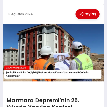
EKONOMI
Paylaş
16 Ağustos 2024
MAGAZIN
SAĞLIK
SIYASET
SPOR
TEKNOLOJI
Marmara Depremi’nin 25.