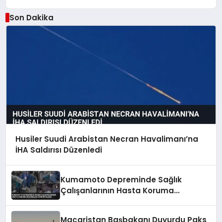
Son Dakika
Husiler Suudi Arabistan Necran Havalimanı’na
İHA Saldırısı Düzenledi
Kumamoto Depreminde Sağlık
Çalışanlarının Hasta Koruma
Mücadelesi Görüntülendi
Macaristan Başbakanı Duyurdu Paks