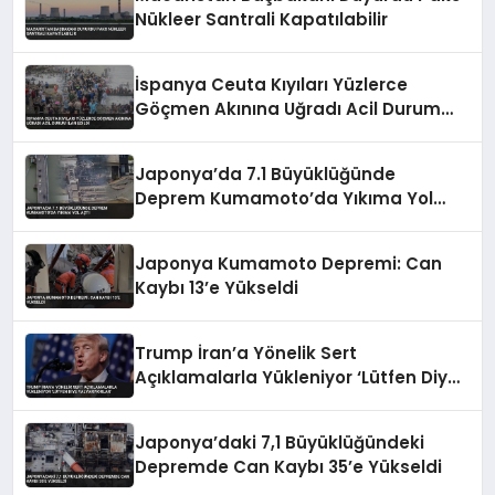
Nükleer Santrali Kapatılabilir
İspanya Ceuta Kıyıları Yüzlerce
Göçmen Akınına Uğradı Acil Durum
İlan Edildi
Japonya’da 7.1 Büyüklüğünde
Deprem Kumamoto’da Yıkıma Yol
Açtı
Japonya Kumamoto Depremi: Can
Kaybı 13’e Yükseldi
Trump İran’a Yönelik Sert
Açıklamalarla Yükleniyor ‘Lütfen Diye
Yalvarıyorlar’
Japonya’daki 7,1 Büyüklüğündeki
Depremde Can Kaybı 35’e Yükseldi