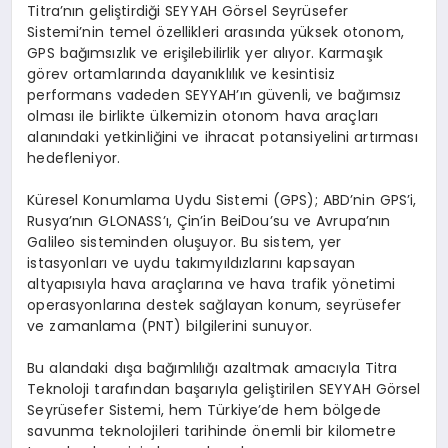
Titra’nın geliştirdiği SEYYAH Görsel Seyrüsefer
Sistemi’nin temel özellikleri arasında yüksek otonom,
GPS bağımsızlık ve erişilebilirlik yer alıyor. Karmaşık
görev ortamlarında dayanıklılık ve kesintisiz
performans vadeden SEYYAH’ın güvenli, ve bağımsız
olması ile birlikte ülkemizin otonom hava araçları
alanındaki yetkinliğini ve ihracat potansiyelini artırması
hedefleniyor.
Küresel Konumlama Uydu Sistemi (GPS); ABD’nin GPS’i,
Rusya’nın GLONASS’ı, Çin’in BeiDou’su ve Avrupa’nın
Galileo sisteminden oluşuyor. Bu sistem, yer
istasyonları ve uydu takımyıldızlarını kapsayan
altyapısıyla hava araçlarına ve hava trafik yönetimi
operasyonlarına destek sağlayan konum, seyrüsefer
ve zamanlama (PNT) bilgilerini sunuyor.
​Bu alandaki dışa bağımlılığı azaltmak amacıyla Titra
Teknoloji tarafından başarıyla geliştirilen SEYYAH Görsel
Seyrüsefer Sistemi, hem Türkiye’de hem bölgede
savunma teknolojileri tarihinde önemli bir kilometre