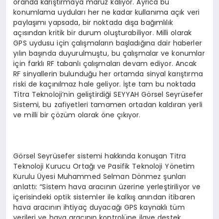
oranda karıştırmaya maruz kalıyor. Ayrıca bu
konumlama uyduları her ne kadar kullanıma açık veri
paylaşımı yapsada, bir noktada dışa bağımlılık
açısından kritik bir durum oluşturabiliyor. Milli olarak
GPS uydusu için çalışmaların başladığına dair haberler
yılın başında duyurulmuştu, bu çalışmalar ve konumlar
için farklı RF tabanlı çalışmaları devam ediyor. Ancak
RF sinyallerin bulunduğu her ortamda sinyal karıştırma
riski de kaçınılmaz hale geliyor. İşte tam bu noktada
Titra Teknoloji’nin geliştirdiği SEYYAH Görsel Seyrüsefer
Sistemi, bu zafiyetleri tamamen ortadan kaldıran yerli
ve milli bir çözüm olarak öne çıkıyor.
Görsel Seyrüsefer sistemi hakkında konuşan Titra
Teknoloji Kurucu Ortağı ve Pasifik Teknoloji Yönetim
Kurulu Üyesi Muhammed Selman Dönmez şunları
anlattı: “Sistem hava aracının üzerine yerleştiriliyor ve
içerisindeki optik sistemler ile kalkış anından itibaren
hava aracının ihtiyaç duyacağı GPS kaynaklı tüm
verileri ve hava aracının kontrolüne ilave destek