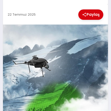
EKONOMI
Paylaş
22 Temmuz 2025
MAGAZIN
SAĞLIK
SIYASET
SPOR
TEKNOLOJI