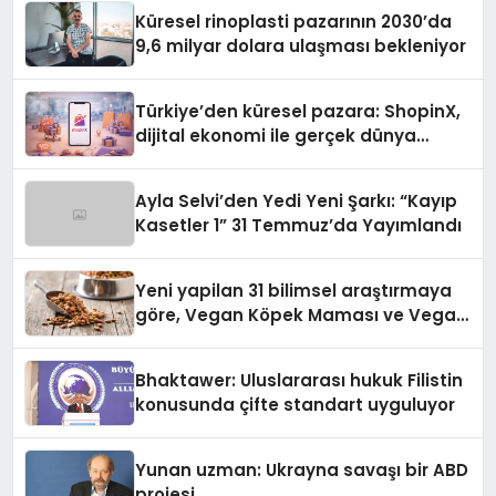
Küresel rinoplasti pazarının 2030’da
9,6 milyar dolara ulaşması bekleniyor
Türkiye’den küresel pazara: ShopinX,
dijital ekonomi ile gerçek dünya
alışverişini bir araya getirmeyi
hedefliyor
Ayla Selvi’den Yedi Yeni Şarkı: “Kayıp
Kasetler 1” 31 Temmuz’da Yayımlandı
Yeni yapilan 31 bilimsel araştırmaya
göre, Vegan Köpek Maması ve Vegan
Kedi Mamasının İyi Sindirildiğini
Ortaya Koydu
Bhaktawer: Uluslararası hukuk Filistin
konusunda çifte standart uyguluyor
Yunan uzman: Ukrayna savaşı bir ABD
projesi