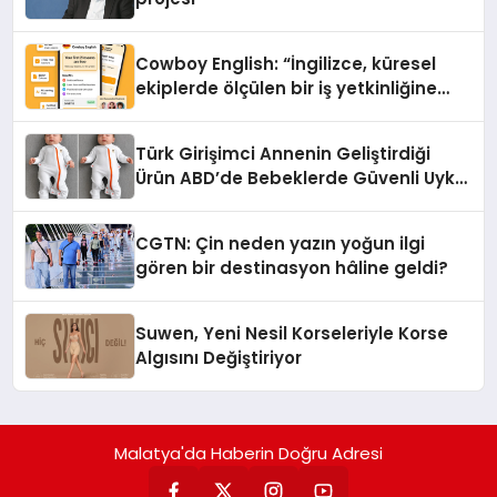
Cowboy English: “İngilizce, küresel
ekiplerde ölçülen bir iş yetkinliğine
dönüşüyor”
Türk Girişimci Annenin Geliştirdiği
Ürün ABD’de Bebeklerde Güvenli Uyku
Standardına Yeni Bir Bakış Açısı
Getiriyor.
CGTN: Çin neden yazın yoğun ilgi
gören bir destinasyon hâline geldi?
Suwen, Yeni Nesil Korseleriyle Korse
Algısını Değiştiriyor
Malatya'da Haberin Doğru Adresi