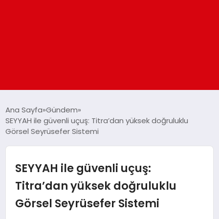
ANASAYFA
Ana Sayfa
Gündem
SEYYAH ile güvenli uçuş: Titra’dan yüksek doğruluklu
Görsel Seyrüsefer Sistemi
GÜNDEM
DÜNYA
SEYYAH ile güvenli uçuş:
Titra’dan yüksek doğruluklu
EĞITIM
Görsel Seyrüsefer Sistemi