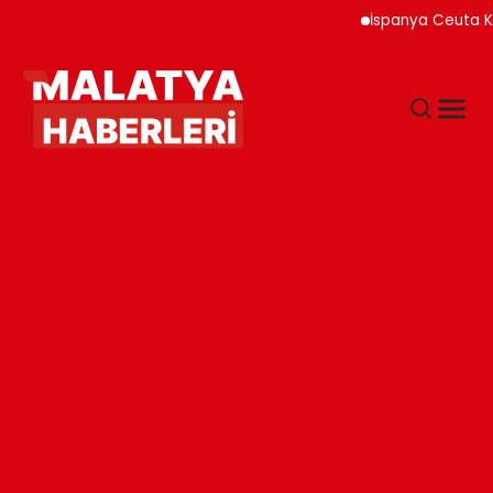
İspanya Ceuta Kıyıları Y