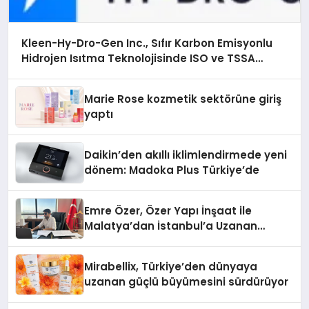
Kleen-Hy-Dro-Gen Inc., Sıfır Karbon Emisyonlu
Hidrojen Isıtma Teknolojisinde ISO ve TSSA
Düzenleyici Onaylarını Aldı
Marie Rose kozmetik sektörüne giriş
yaptı
Daikin’den akıllı iklimlendirmede yeni
dönem: Madoka Plus Türkiye’de
Emre Özer, Özer Yapı İnşaat ile
Malatya’dan İstanbul’a Uzanan
Başarı Hikâyesi Yazıyor
Mirabellix, Türkiye’den dünyaya
uzanan güçlü büyümesini sürdürüyor