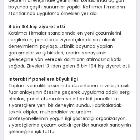
deprem dirençli hale getirilmesi konularında üç gün
boyunca çeşitli sunumlar yapıldı. Katılımcı firmaların
stantlarında uygulama örnekleri yer aldı.
8 bin 194 kişi ziyaret etti
Katılımcı firmalar standlarında en yeni çözümlerini
sergilerken, panellerde ziyaretçiler de söz alarak
deneyimlerini paylaştı. Etkinlik boyunca yapılan
görüşmeler ve iş birlikleri, üretim sanayisinin
geleceğine yön verecek adımların atılmasına katkı
sağladı. Zirveleri 13 ilden gelen 8 bin 194 kişi ziyaret etti.
İnteraktif panellere büyük ilgi
Toplam verimlilik ekseninde düzenlenen zirveler, klasik
fuar anlayışının ötesine geçerek uygulama odaklı sergi
alanları, panel oturumları ve interaktif paneller ile
ziyaretçilere yeni bir deneyim sundu. Fabrikalardaki
teknik ekipler, mühendisler ve üretim
profesyonellerinin yoğun ilgi gösterdiği organizasyon,
ziyaretçilerine çözüm odaklı içerikler sunarak sanayinin
geleceğine ışık tuttu.