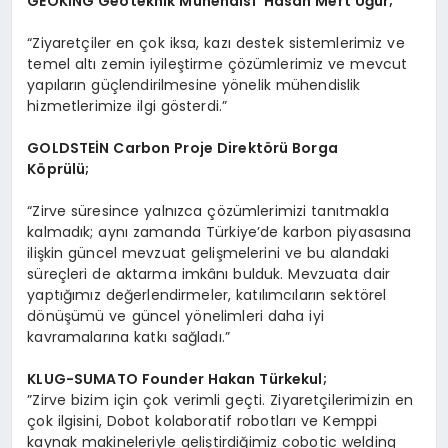
GEOK
İNG Geoteknik Mühendisi Hasan Mert Uğur;
“Ziyaretçiler en çok iksa, kazı destek sistemlerimiz ve
temel altı zemin iyileştirme çözümlerimiz ve mevcut
yapıların güçlendirilmesine yönelik mühendislik
hizmetlerimize ilgi gösterdi.”
GOLDSTE
İN Carbon Proje Direkt
ö
rü Borga
K
ö
prülü;
“Zirve süresince yalnızca çözümlerimizi tanıtmakla
kalmadık; aynı zamanda Türkiye’de karbon piyasasına
ilişkin güncel mevzuat gelişmelerini ve bu alandaki
süreçleri de aktarma imkânı bulduk. Mevzuata dair
yaptığımız değerlendirmeler, katılımcıların sektörel
dönüşümü ve güncel yönelimleri daha iyi
kavramalarına katkı sağladı.”
KLUG-SUMATO Founder Hakan Türkekul;
”Zirve bizim için çok verimli geçti. Ziyaretçilerimizin en
çok ilgisini, Dobot kolaboratif robotları ve Kemppi
kaynak makineleriyle geliştirdiğimiz cobotic welding