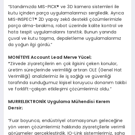
“Standımızda MIS-PICK® ve 3D kamera sistemleri ile
kutu içinden parça uygulamalarımızı sergiledik. Ayrıca
MIS-INSPECT® 2D yapay zekâ destekli çözümlerimizle
parça alma-bırakma, robot üzerinde kalite kontrol ve
hata tespit uygulamalarını tanıttık. Bunun yanında
çuval ve kutu taşıma, depaletleme uygulamalarımız
da yoğun ilgi gördü.”
MON
İTEYE Account Lead Merve Yü
cel;
”
Zirvede ziyaretçilerin en çok ilgisini çeken konular,
üretim süreçlerinde verimliliği artıran OLE (Genel Hat
Verimliliği) analizlerimiz ile iş sağlığı ve güvenliği
tarafında sunduğumuz kişisel koruyucu donanım takibi
ve forklift-çalışan etkileşimi çözümlerimiz oldu.”
MURRELEKTRON
İK Uygulama Mühendisi Kerem
Dersir;
“Fuar boyunca, endüstriyel otomasyonun geleceğine
yön veren çözümlerimiz hakkında ziyaretçilerle verimli
görüşmeler gerçekleştirdik. IO-Link sistemlerimiz, saha