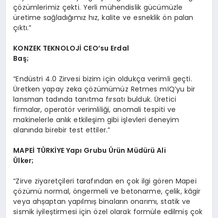
çözümlerimiz çekti. Yerli mühendislik gücümüzle
üretime sağladığımız hız, kalite ve esneklik ön palan
çıktı.”
KONZEK TEKNOLOJİ CEO
’
su Erdal
Baş;
“Endüstri 4.0 Zirvesi bizim için oldukça verimli geçti.
Üretken yapay zeka çözümümüz Retmes mIQ’yu bir
lansman tadında tanıtma fırsatı bulduk. Üretici
firmalar, operatör verimliliği, anomali tespiti ve
makinelerle anlık etkileşim gibi işlevleri deneyim
alanında birebir test ettiler.”
MAPE
İ T
Ü
RKİYE Yapı Grubu
Ü
rün Müdürü Ali
Ü
lker;
“Zirve ziyaretçileri tarafından en çok ilgi gören Mapei
çözümü normal, öngermeli ve betonarme, çelik, kâgir
veya ahșaptan yapılmıș binaların onarımı, statik ve
sismik iyileștirmesi için özel olarak formüle edilmiș çok