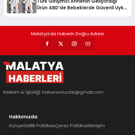
Türk Girişimci Annenin Geliştirdiği
Ürün ABD’de Bebeklerde Güvenli Uyku
Standardına Yeni Bir Bakış Açısı
Getiriyor.
Malatya'da Haberin Doğru Adresi
Reklam & İşbirliği:
habersonuclari@gmail.com
Hakkımızda
Künye
Gizlilik Politikası
Çerez Politikası
İletişim