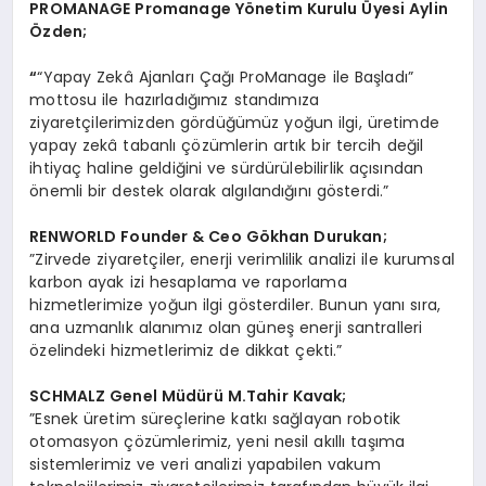
PROMANAGE Promanage Y
ö
netim Kurulu
Ü
yesi Aylin
Özden;
“
“Yapay Zekâ Ajanları Çağı ProManage ile Başladı”
mottosu ile hazırladığımız standımıza
ziyaretçilerimizden gördüğümüz yoğun ilgi, üretimde
yapay zekâ tabanlı çözümlerin artık bir tercih değil
ihtiyaç haline geldiğini ve sürdürülebilirlik açısından
önemli bir destek olarak algılandığını gösterdi.”
RENWORLD Founder & Ceo G
ö
khan Durukan;
”Zirvede ziyaretçiler, enerji verimlilik analizi ile kurumsal
karbon ayak izi hesaplama ve raporlama
hizmetlerimize yoğun ilgi gösterdiler. Bunun yanı sıra,
ana uzmanlık alanımız olan güneş enerji santralleri
özelindeki hizmetlerimiz de dikkat çekti.”
SCHMALZ Genel Müdürü M.Tahir Kavak;
”Esnek üretim süreçlerine katkı sağlayan robotik
otomasyon çözümlerimiz, yeni nesil akıllı taşıma
sistemlerimiz ve veri analizi yapabilen vakum