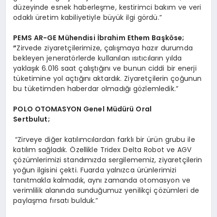
düzeyinde esnek haberleşme, kestirimci bakım ve veri
odaklı üretim kabiliyetiyle büyük ilgi gördü.”
PEMS AR-GE M
ühendisi İbrahim Ethem Başk
ö
se;
”
Zirvede ziyaretçilerimize, çalışmaya hazır durumda
bekleyen jeneratörlerde kullanılan ısıtıcıların yılda
yaklaşık 6.016 saat çalıştığını ve bunun ciddi bir enerji
tüketimine yol açtığını aktardık. Ziyaretçilerin çoğunun
bu tüketimden haberdar olmadığı gözlemledik.”
POLO OTOMASYON Genel Müdürü Oral
Sertbulut;
“Zirveye diğer katılımcılardan farklı bir ürün grubu ile
katılım sağladık. Özellikle Tridex Delta Robot ve AGV
çözümlerimizi standımızda sergilememiz, ziyaretçilerin
yoğun ilgisini çekti. Fuarda yalnızca ürünlerimizi
tanıtmakla kalmadık, aynı zamanda otomasyon ve
verimlilik alanında sunduğumuz yenilikçi çözümleri de
paylaşma fırsatı bulduk.”