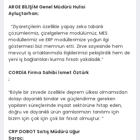
ARGE
BİLİŞİM Genel Müdürü Hulisi
Ayluçtarhan;
“Ziyaretçilerin özellikle yapay zeka tabanlı
çözümlerimiz, çizelgeleme modülümüz, MES
modüllerimiz ve ERP modüllerimize yoğun ilgi
göstermesi bizi memnun etti. Zirve sayesinde hem
mevcut iş ortaklarımızla ilişkilerimizi pekiştirdik hem de
yeni iş bağlantıları kurma fırsatı yakaladık.”
CORDİA Firma Sahibi İ
smet
Öztürk
;
“Böyle bir zirvede özellikle deprem ülkesi olmamızdan
dolayı dayanıklı binalar ve güçlendirme gereken
yapıların süreçlerinde inşaat sektörüne hitap eden,
doğru ve dayanıklı ürün gamlarımızın tanıtımı için
bizim için çok için çok bir fırsat olmuştur. “
CRP DOBOT Satış Müdürü Uğ
ur
Sara
ç;