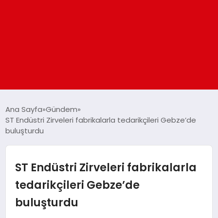
ANASAYFA
Ana Sayfa
Gündem
ST Endüstri Zirveleri fabrikalarla tedarikçileri Gebze’de
buluşturdu
GÜNDEM
DÜNYA
ST Endüstri Zirveleri fabrikalarla
tedarikçileri Gebze’de
EĞITIM
buluşturdu