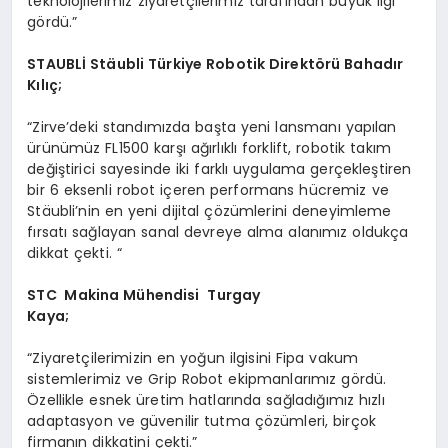
teknolojilerimiz ziyaretçilerimiz tarafından büyük ilgi
gördü.”
STAUBL
İ Stäubli Türkiye Robotik Direkt
ö
rü Bahadı
r
K
ılıç;
“Zirve’deki standımızda başta yeni lansmanı yapılan
ürünümüz FL1500 karşı ağırlıklı forklift, robotik takım
değiştirici sayesinde iki farklı uygulama gerçekleştiren
bir 6 eksenli robot içeren performans hücremiz ve
Stäubli’nin en yeni dijital çözümlerini deneyimleme
fırsatı sağlayan sanal devreye alma alanımız oldukça
dikkat çekti. “
STC
Makina Mühendisi Turgay
Kaya;
“Ziyaretçilerimizin en yoğun ilgisini Fipa vakum
sistemlerimiz ve Grip Robot ekipmanlarımız gördü.
Özellikle esnek üretim hatlarında sağladığımız hızlı
adaptasyon ve güvenilir tutma çözümleri, birçok
firmanın dikkatini çekti.”