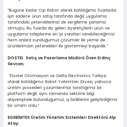
“Bugüne kadar Crp Robot olarak katıldığımız fuarlarda
işin sadece ürün satışı tarafında değil, uygulama
tarafındaki yeteneklerinizi de sergileme şansımız
olmuştu. Bu fuarda da gelen ziyaretçilerin ürün ve
uygulama taleplerine en iyi yanıtları verebileceğimizi
hem onlara sunduğumuz çözümler ile yeme de
ürünlerimizin yetenekleri ile göstermeyi başardık.”
DOSTEL
Satış ve Pazarlama Müdürü Özen Erdinç
Sevcan;
“Dostel Otomasyon ve Delta Electronics Türkiye
olarak katıldığımız Robot Yatırımları Zirvesi, yalnızca
üretim prosesleri çözümlerimizi tanıttığımız bir
platform değil; aynı zamanda sektörle bilgi
alışverişinde bulunduğumuz, iş birliklerini geliştirdiğimiz
bir ortam oldu.”
EGEB
İ
MTES
Ü
retim Y
ö
netim Sistemleri Direkt
ö
rü Alp
Atay;