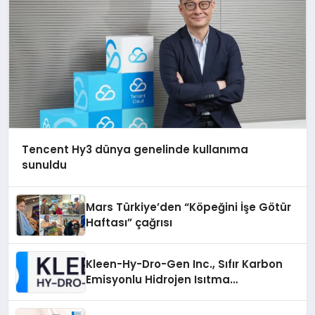
Tencent Hy3 dünya genelinde kullanıma
sunuldu
Mars Türkiye’den “Köpeğini İşe Götür
Haftası” çağrısı
Kleen-Hy-Dro-Gen Inc., Sıfır Karbon
Emisyonlu Hidrojen Isıtma
Teknolojisinde ISO ve TSSA
Düzenleyici Onaylarını Aldı