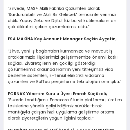
”Zirvede, MAS+ Akıllı Fabrika Çözümleri olarak
‘Sürdürülebilir ve Akıllı Bir Gelecek’ teması ile yerimizi
aldık. Yapay Zeka ve Dijital İkiz bu yıl katılımcıların en
çok dikkatini çeken çözümlerimiz oldu.”
ESA MAKİNA Key Account Manager Seçkin Ayçetin;
”Zirve, yeni iş bağlantıları kurmamıza ve mevcut iş
ortaklarımızla ilişkilerimizi geliştirmemize önemli katkı
sağladı. Ziyaretçilerin en çok ilgi gösterdiği
çözümlerimiz arasında Fiam’ın yeni titreşimsiz vida
besleme sistemleri, E-Tensil elektrikli vidalama
çözümleri ve BalTec perçinleme teknolojileri öne çıktı.”
FORNAX Y
ö
netim Kurulu
Ü
yesi Emrah Küçükali;
”Fuarda tanıttığımız Fonexora Studio platformu, üretim
tesislerine yönelik geliştirdiğimiz sürükle-bırak
mantığıyla çalışan hızlı uygulama geliştirme ortamı
olarak ziyaretçilerin yoğun ilgisini topladı.”