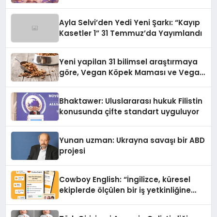
alışverişini bir araya getirmeyi
hedefliyor
Ayla Selvi’den Yedi Yeni Şarkı: “Kayıp
Kasetler 1” 31 Temmuz’da Yayımlandı
Yeni yapilan 31 bilimsel araştırmaya
göre, Vegan Köpek Maması ve Vegan
Kedi Mamasının İyi Sindirildiğini
Ortaya Koydu
Bhaktawer: Uluslararası hukuk Filistin
konusunda çifte standart uyguluyor
Yunan uzman: Ukrayna savaşı bir ABD
projesi
Cowboy English: “İngilizce, küresel
ekiplerde ölçülen bir iş yetkinliğine
dönüşüyor”