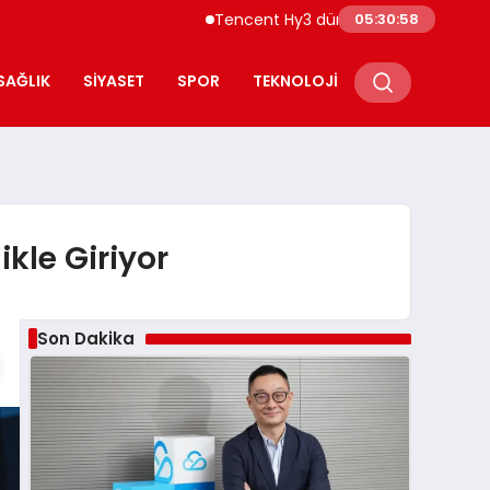
Tencent Hy3 dünya genelinde kullanıma su
05:30:59
SAĞLIK
SIYASET
SPOR
TEKNOLOJI
ikle Giriyor
Son Dakika