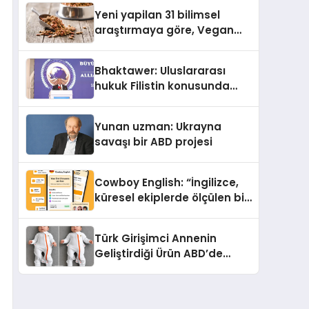
Yeni yapilan 31 bilimsel
araştırmaya göre, Vegan
Köpek Maması ve Vegan
Kedi Mamasının İyi
Bhaktawer: Uluslararası
Sindirildiğini Ortaya Koydu
hukuk Filistin konusunda
çifte standart uyguluyor
Yunan uzman: Ukrayna
savaşı bir ABD projesi
Cowboy English: “İngilizce,
küresel ekiplerde ölçülen bir
iş yetkinliğine dönüşüyor”
Türk Girişimci Annenin
Geliştirdiği Ürün ABD’de
Bebeklerde Güvenli Uyku
Standardına Yeni Bir Bakış
Açısı Getiriyor.