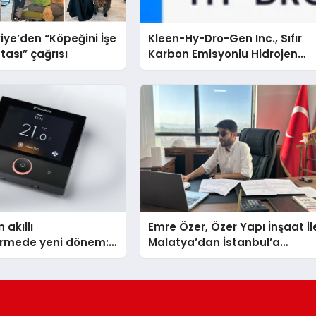
iye’den “Köpeğini İşe
Kleen-Hy-Dro-Gen Inc., Sıfır
tası” çağrısı
Karbon Emisyonlu Hidrojen
Isıtma Teknolojisinde ISO ve
TSSA Düzenleyici Onaylarını
Aldı
 akıllı
Emre Özer, Özer Yapı İnşaat il
dirmede yeni dönem:
Malatya’dan İstanbul’a
lus Türkiye’de
Uzanan Başarı Hikâyesi
Yazıyor