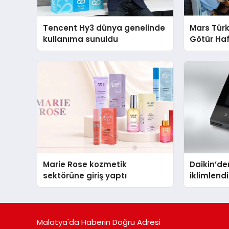
Tencent Hy3 dünya genelinde
Mars Türk
kullanıma sunuldu
Götür Haf
Marie Rose kozmetik
Daikin’den
sektörüne giriş yaptı
iklimlen
Madoka P
Malatya'da Haberin Doğru Adresi