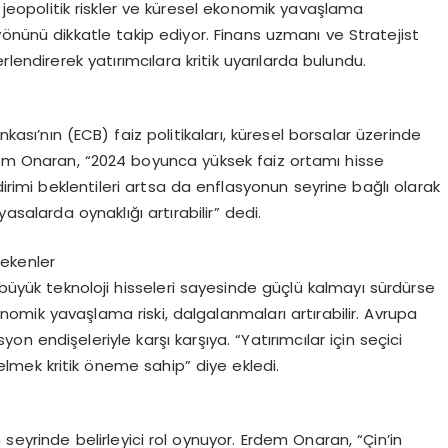
ı, jeopolitik riskler ve küresel ekonomik yavaşlama
n yönünü dikkatle takip ediyor. Finans uzmanı ve Stratejist
endirerek yatırımcılara kritik uyarılarda bulundu.
sı’nın (ECB) faiz politikaları, küresel borsalar üzerinde
dem Onaran, “2024 boyunca yüksek faiz ortamı hisse
dirimi beklentileri artsa da enflasyonun seyrine bağlı olarak
asalarda oynaklığı artırabilir” dedi.
rekenler
üyük teknoloji hisseleri sayesinde güçlü kalmayı sürdürse
konomik yavaşlama riski, dalgalanmaları artırabilir. Avrupa
esyon endişeleriyle karşı karşıya. “Yatırımcılar için seçici
lmek kritik öneme sahip” diye ekledi.
seyrinde belirleyici rol oynuyor. Erdem Onaran, “Çin’in