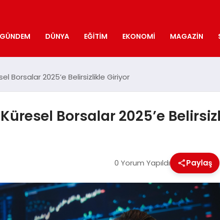
GÜNDEM
DÜNYA
EĞITIM
EKONOMI
MAGAZIN
l Borsalar 2025’e Belirsizlikle Giriyor
üresel Borsalar 2025’e Belirsizl
0 Yorum Yapıldı
Paylaş