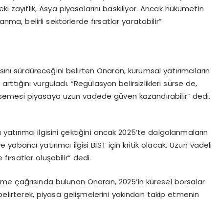
ki zayıflık, Asya piyasalarını baskılıyor. Ancak hükümetin
nma, belirli sektörlerde fırsatlar yaratabilir”
ısını sürdüreceğini belirten Onaran, kurumsal yatırımcıların
n arttığını vurguladı. “Regülasyon belirsizlikleri sürse de,
imsemesi piyasaya uzun vadede güven kazandırabilir” dedi.
atırımcı ilgisini çektiğini ancak 2025’te dalgalanmaların
ve yabancı yatırımcı ilgisi BIST için kritik olacak. Uzun vadeli
 fırsatlar oluşabilir” dedi.
dirme çağrısında bulunan Onaran, 2025’in küresel borsalar
ını belirterek, piyasa gelişmelerini yakından takip etmenin