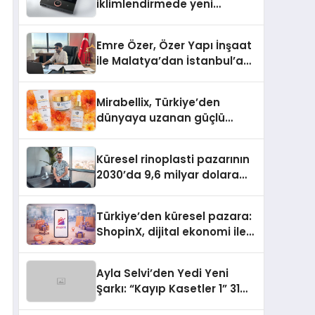
iklimlendirmede yeni
dönem: Madoka Plus
Türkiye’de
Emre Özer, Özer Yapı İnşaat
ile Malatya’dan İstanbul’a
Uzanan Başarı Hikâyesi
Yazıyor
Mirabellix, Türkiye’den
dünyaya uzanan güçlü
büyümesini sürdürüyor
Küresel rinoplasti pazarının
2030’da 9,6 milyar dolara
ulaşması bekleniyor
Türkiye’den küresel pazara:
ShopinX, dijital ekonomi ile
gerçek dünya alışverişini bir
araya getirmeyi hedefliyor
Ayla Selvi’den Yedi Yeni
Şarkı: “Kayıp Kasetler 1” 31
Temmuz’da Yayımlandı