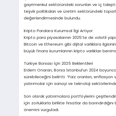
gayrimenkul sektöründeki sorunları ve iç talepte
teşvik politikaları ve üretim sektöründeki toparla
değerlendirmesinde bulundu.
Kripto Paralara Kurumsal İlgi Artıyor
Kripto para piyasalarının 2025’te de volatil yap
Bitcoin ve Ethereum gibi dijital varlıklara ilgisini
büyük finans kurumlarının kripto varlıkları ben
Türkiye Borsası İçin 2025 Beklentileri
Erdem Onaran, Borsa İstanbul’un 2024 boyunca y
sürebileceğini belirtti. “Faiz oranları, enflasyon 
yatırımcılar için sanayi ve teknoloji sektörlerinde
Son olarak yatırımcılara portföylerini çeşitlen
için zorluklarla birlikte fırsatlar da barındırdığ
önemini vurguladı.