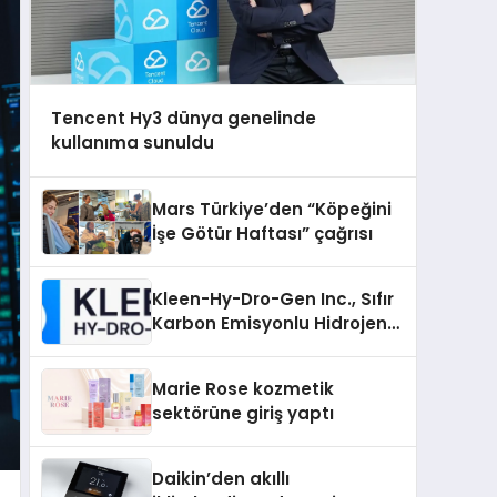
Tencent Hy3 dünya genelinde
kullanıma sunuldu
Mars Türkiye’den “Köpeğini
İşe Götür Haftası” çağrısı
Kleen-Hy-Dro-Gen Inc., Sıfır
Karbon Emisyonlu Hidrojen
Isıtma Teknolojisinde ISO ve
TSSA Düzenleyici Onaylarını
Marie Rose kozmetik
Aldı
sektörüne giriş yaptı
Daikin’den akıllı