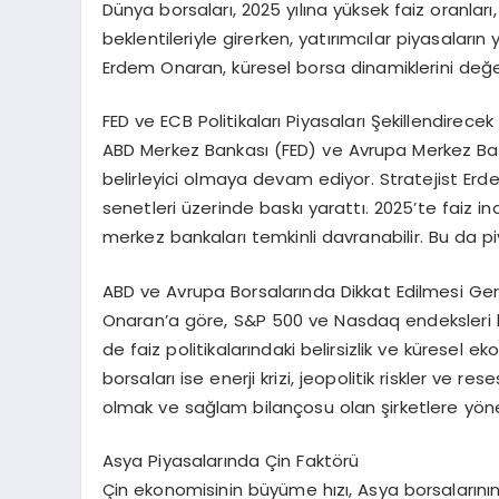
Dünya borsaları, 2025 yılına yüksek faiz oranlar
beklentileriyle girerken, yatırımcılar piyasaları
Erdem Onaran, küresel borsa dinamiklerini değerl
FED ve ECB Politikaları Piyasaları Şekillendirecek
ABD Merkez Bankası (FED) ve Avrupa Merkez Banka
belirleyici olmaya devam ediyor. Stratejist Er
senetleri üzerinde baskı yarattı. 2025’te faiz in
merkez bankaları temkinli davranabilir. Bu da piy
ABD ve Avrupa Borsalarında Dikkat Edilmesi Ge
Onaran’a göre, S&P 500 ve Nasdaq endeksleri b
de faiz politikalarındaki belirsizlik ve küresel e
borsaları ise enerji krizi, jeopolitik riskler ve res
olmak ve sağlam bilançosu olan şirketlere yöne
Asya Piyasalarında Çin Faktörü
Çin ekonomisinin büyüme hızı, Asya borsalarının 