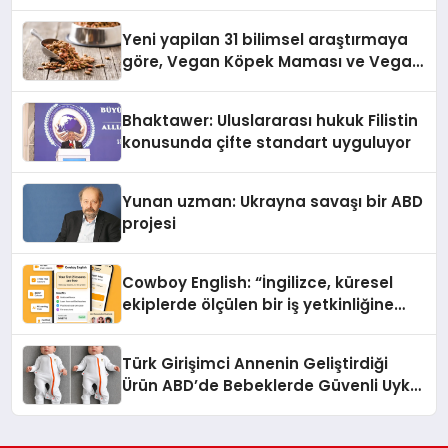
Yeni yapilan 31 bilimsel araştırmaya
göre, Vegan Köpek Maması ve Vegan
Kedi Mamasının İyi Sindirildiğini
Ortaya Koydu
Bhaktawer: Uluslararası hukuk Filistin
konusunda çifte standart uyguluyor
Yunan uzman: Ukrayna savaşı bir ABD
projesi
Cowboy English: “İngilizce, küresel
ekiplerde ölçülen bir iş yetkinliğine
dönüşüyor”
Türk Girişimci Annenin Geliştirdiği
Ürün ABD’de Bebeklerde Güvenli Uyku
Standardına Yeni Bir Bakış Açısı
Getiriyor.