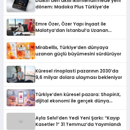
Daikin’den akıllı iklimlendirmede yeni
dönem: Madoka Plus Türkiye’de
Emre Özer, Özer Yapı İnşaat ile
Malatya’dan İstanbul’a Uzanan
Başarı Hikâyesi Yazıyor
Mirabellix, Türkiye’den dünyaya
uzanan güçlü büyümesini sürdürüyor
Küresel rinoplasti pazarının 2030’da
9,6 milyar dolara ulaşması bekleniyor
Türkiye’den küresel pazara: ShopinX,
dijital ekonomi ile gerçek dünya
alışverişini bir araya getirmeyi
hedefliyor
Ayla Selvi’den Yedi Yeni Şarkı: “Kayıp
Kasetler 1” 31 Temmuz’da Yayımlandı