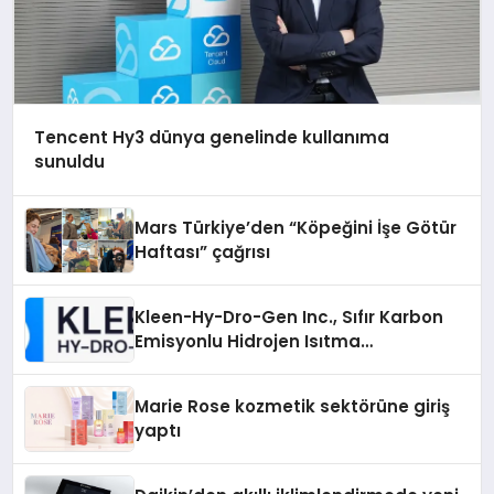
Tencent Hy3 dünya genelinde kullanıma
sunuldu
Mars Türkiye’den “Köpeğini İşe Götür
Haftası” çağrısı
Kleen-Hy-Dro-Gen Inc., Sıfır Karbon
Emisyonlu Hidrojen Isıtma
Teknolojisinde ISO ve TSSA
Düzenleyici Onaylarını Aldı
Marie Rose kozmetik sektörüne giriş
yaptı