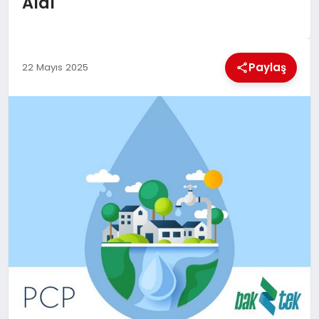
Aldı
EKONOMI
MAGAZIN
Paylaş
22 Mayıs 2025
SAĞLIK
SIYASET
SPOR
TEKNOLOJI