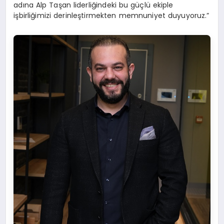
adına Alp Taşan liderliğindeki bu güçlü ekiple
işbirliğimizi derinleştirmekten memnuniyet duyuyoruz.”