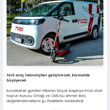
Yerli ara
ç
teknolojileri geli
ş
tirecek, k
ü
reselde
b
ü
y
ü
yecek
Kuruldukları günden itibaren birçok başarıya imza atan
hop’un Kurucu Ortağı ve CMO’su Ahmet Batı,
değerlendirmelerini şu ifadelerle sonlandırdı: