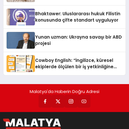
Kedi Mamasının İyi Sindirildiğini
Ortaya Koydu
Bhaktawer: Uluslararası hukuk Filistin
konusunda çifte standart uyguluyor
Yunan uzman: Ukrayna savaşı bir ABD
projesi
Cowboy English: “İngilizce, küresel
ekiplerde ölçülen bir iş yetkinliğine
dönüşüyor”
Malatya'da Haberin Doğru Adresi