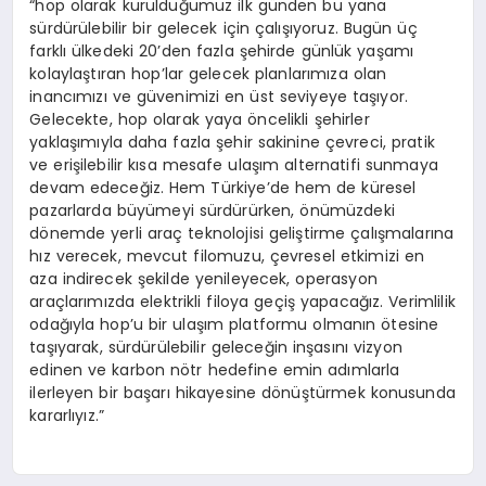
“hop olarak kurulduğumuz ilk günden bu yana
sürdürülebilir bir gelecek için çalışıyoruz. Bugün üç
farklı ülkedeki 20’den fazla şehirde günlük yaşamı
kolaylaştıran hop’lar gelecek planlarımıza olan
inancımızı ve güvenimizi en üst seviyeye taşıyor.
Gelecekte, hop olarak yaya öncelikli şehirler
yaklaşımıyla daha fazla şehir sakinine çevreci, pratik
ve erişilebilir kısa mesafe ulaşım alternatifi sunmaya
devam edeceğiz. Hem Türkiye’de hem de küresel
pazarlarda büyümeyi sürdürürken, önümüzdeki
dönemde yerli araç teknolojisi geliştirme çalışmalarına
hız verecek, mevcut filomuzu, çevresel etkimizi en
aza indirecek şekilde yenileyecek, operasyon
araçlarımızda elektrikli filoya geçiş yapacağız. Verimlilik
odağıyla hop’u bir ulaşım platformu olmanın ötesine
taşıyarak, sürdürülebilir geleceğin inşasını vizyon
edinen ve karbon nötr hedefine emin adımlarla
ilerleyen bir başarı hikayesine dönüştürmek konusunda
kararlıyız.”