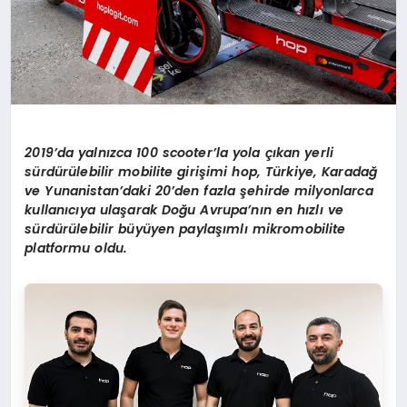
2019
’
da yaln
ı
zca 100 scooter’la yola
çı
kan yerli
s
ü
rd
ü
r
ü
lebilir mobilite giri
ş
imi hop, T
ü
rkiye, Karada
ğ
ve Yunanistan
’
daki 20
’
den fazla
ş
ehirde milyonlarca
kullan
ı
c
ı
ya ula
ş
arak Do
ğ
u Avrupa’n
ı
n en h
ı
zl
ı ve
sü
rd
ü
r
ü
lebilir b
ü
y
ü
yen payla
şı
ml
ı
mikromobilite
platformu oldu.