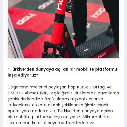
“
T
ü
rkiye
’
den d
ü
nyaya a
çı
lan bir mobilite platformu
in
ş
a ediyoruz
”
Değerlendirmelerini paylaşan hop Kurucu Ortağı ve
CMO’su Ahmet Batı, “Açıldığımız uluslararası pazarlarda
şehirlerin kendine özgü ulaşım alışkanlıklarını ve
ihtiyaçlarını dikkate alarak şekillendirdiğimiz esnek
operasyon modelimizle, Türkiye’den dünyaya açılan
bir mobilite platformu inşa ediyoruz. Mikromobilite
sektörünün küresel büyüme trendinden ve