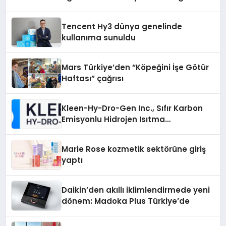
Tencent Hy3 dünya genelinde
kullanıma sunuldu
Mars Türkiye’den “Köpeğini İşe Götür
Haftası” çağrısı
Kleen-Hy-Dro-Gen Inc., Sıfır Karbon
Emisyonlu Hidrojen Isıtma
Teknolojisinde ISO ve TSSA
Düzenleyici Onaylarını Aldı
Marie Rose kozmetik sektörüne giriş
yaptı
Daikin’den akıllı iklimlendirmede yeni
dönem: Madoka Plus Türkiye’de