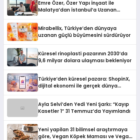
Emre Özer, Özer Yapı İnşaat ile
Malatya’dan İstanbul’a Uzanan
Başarı Hikâyesi Yazıyor
Mirabellix, Türkiye’den dünyaya
uzanan güçlü büyümesini sürdürüyor
Küresel rinoplasti pazarının 2030’da
9,6 milyar dolara ulaşması bekleniyor
Türkiye’den küresel pazara: ShopinX,
dijital ekonomi ile gerçek dünya
alışverişini bir araya getirmeyi
hedefliyor
Ayla Selvi’den Yedi Yeni Şarkı: “Kayıp
Kasetler 1” 31 Temmuz’da Yayımlandı
Yeni yapilan 31 bilimsel araştırmaya
göre, Vegan Köpek Maması ve Vegan