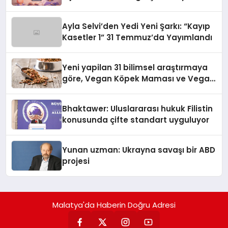
alışverişini bir araya getirmeyi
hedefliyor
Ayla Selvi’den Yedi Yeni Şarkı: “Kayıp
Kasetler 1” 31 Temmuz’da Yayımlandı
Yeni yapilan 31 bilimsel araştırmaya
göre, Vegan Köpek Maması ve Vegan
Kedi Mamasının İyi Sindirildiğini
Ortaya Koydu
Bhaktawer: Uluslararası hukuk Filistin
konusunda çifte standart uyguluyor
Yunan uzman: Ukrayna savaşı bir ABD
projesi
Malatya'da Haberin Doğru Adresi