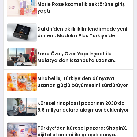
Marie Rose kozmetik sektörüne giriş
yaptı
Daikin’den akıllı iklimlendirmede yeni
dönem: Madoka Plus Türkiye’de
Emre Özer, Özer Yapı İnşaat ile
Malatya’dan İstanbul’a Uzanan
Başarı Hikâyesi Yazıyor
Mirabellix, Türkiye’den dünyaya
uzanan güçlü büyümesini sürdürüyor
Küresel rinoplasti pazarının 2030’da
9,6 milyar dolara ulaşması bekleniyor
Türkiye’den küresel pazara: ShopinX,
dijital ekonomi ile gerçek dünya