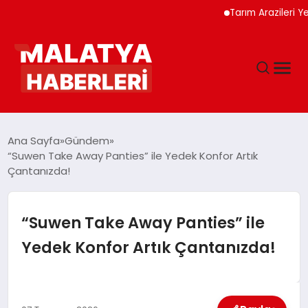
Tarım Arazileri Yeni Yönetme
ANASAYFA
Ana Sayfa
Gündem
“Suwen Take Away Panties” ile Yedek Konfor Artık
Çantanızda!
GÜNDEM
DÜNYA
“Suwen Take Away Panties” ile
Yedek Konfor Artık Çantanızda!
EĞITIM
EKONOMI