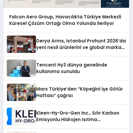
Falcon Aero Group, Havacılıkta Türkiye Merkezli
Küresel Çözüm Ortağı Olma Yolunda İlerliyor
Derya Arms, İstanbul Prohunt 2026’da
yeni nesil ürünlerini ve global marka
vizyonunu sergiledi
Tencent Hy3 dünya genelinde
kullanıma sunuldu
Mars Türkiye’den “Köpeğini İşe Götür
Haftası” çağrısı
Kleen-Hy-Dro-Gen Inc., Sıfır Karbon
Emisyonlu Hidrojen Isıtma
Teknolojisinde ISO ve TSSA
Düzenleyici Onaylarını Aldı