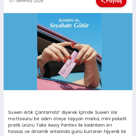
Paylaş
07 Temmuz 2026
MAGAZIN
SAĞLIK
SIYASET
SPOR
TEKNOLOJI
Suwen Artık Çantamda” diyerek İçimde Suwen Var
mottosunu bir adım öteye taşıyan marka; mini paketli
pratik ürünü Take Away Panties ile kadınların en
hassas ve dinamik anlarında günü kurtaran hijyenik bir