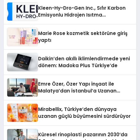
Kleen-Hy-Dro-Gen Inc., Sıfır Karbon
Emisyonlu Hidrojen Isıtma
Teknolojisinde ISO ve TSSA
Düzenleyici Onaylarını Aldı
Marie Rose kozmetik sektörüne giriş
yaptı
Daikin’den akıllı iklimlendirmede yeni
dönem: Madoka Plus Türkiye’de
Emre Özer, Özer Yapı İnşaat ile
Malatya’dan İstanbul’a Uzanan
Başarı Hikâyesi Yazıyor
Mirabellix, Türkiye’den dünyaya
uzanan güçlü büyümesini sürdürüyor
Küresel rinoplasti pazarının 2030’da