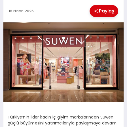
Paylaş
18 Nisan 2025
MAGAZIN
SAĞLIK
SIYASET
SPOR
TEKNOLOJI
Türkiye’nin lider kadın iç giyim markalarından Suwen,
güçlü büyümesini yatırımcılarıyla paylaşmaya devam