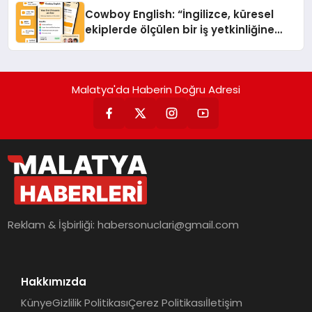
Cowboy English: “İngilizce, küresel
ekiplerde ölçülen bir iş yetkinliğine
dönüşüyor”
Malatya'da Haberin Doğru Adresi
Reklam & İşbirliği:
habersonuclari@gmail.com
Hakkımızda
Künye
Gizlilik Politikası
Çerez Politikası
İletişim