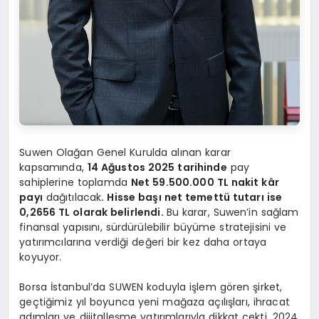
Suwen Olağan Genel Kurulda alınan karar
kapsamında,
14 Ağustos 2025 tarihinde
pay
sahiplerine toplamda
Net 59.500.000 TL nakit kâr
payı
dağıtılacak
. Hisse başı net temettü tutarı ise
0,2656 TL olarak belirlendi.
Bu karar, Suwen’in sağlam
finansal yapısını, sürdürülebilir büyüme stratejisini ve
yatırımcılarına verdiği değeri bir kez daha ortaya
koyuyor.
Borsa İstanbul’da SUWEN koduyla işlem gören şirket,
geçtiğimiz yıl boyunca yeni mağaza açılışları, ihracat
adımları ve dijitalleşme yatırımlarıyla dikkat çekti. 2024