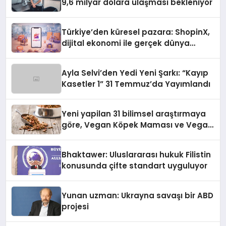
9,6 milyar dolara ulaşması bekleniyor
Türkiye’den küresel pazara: ShopinX,
dijital ekonomi ile gerçek dünya
alışverişini bir araya getirmeyi
hedefliyor
Ayla Selvi’den Yedi Yeni Şarkı: “Kayıp
Kasetler 1” 31 Temmuz’da Yayımlandı
Yeni yapilan 31 bilimsel araştırmaya
göre, Vegan Köpek Maması ve Vegan
Kedi Mamasının İyi Sindirildiğini
Ortaya Koydu
Bhaktawer: Uluslararası hukuk Filistin
konusunda çifte standart uyguluyor
Yunan uzman: Ukrayna savaşı bir ABD
projesi