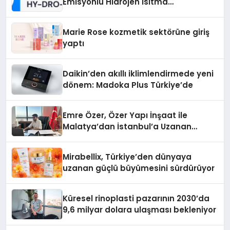
Emisyonlu Hidrojen Isıtma
Teknolojisinde ISO ve TSSA
Düzenleyici Onaylarını Aldı
Marie Rose kozmetik sektörüne giriş
yaptı
Daikin’den akıllı iklimlendirmede yeni
dönem: Madoka Plus Türkiye’de
Emre Özer, Özer Yapı İnşaat ile
Malatya’dan İstanbul’a Uzanan
Başarı Hikâyesi Yazıyor
Mirabellix, Türkiye’den dünyaya
uzanan güçlü büyümesini sürdürüyor
Küresel rinoplasti pazarının 2030’da
9,6 milyar dolara ulaşması bekleniyor