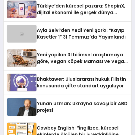
Türkiye’den küresel pazara: ShopinX,
dijital ekonomi ile gerçek dünya
alışverişini bir araya getirmeyi
hedefliyor
Ayla Selvi’den Yedi Yeni Şarkı: “Kayıp
Kasetler 1” 31 Temmuz’da Yayımlandı
Yeni yapilan 31 bilimsel araştırmaya
göre, Vegan Köpek Maması ve Vegan
Kedi Mamasının İyi Sindirildiğini
Ortaya Koydu
Bhaktawer: Uluslararası hukuk Filistin
konusunda çifte standart uyguluyor
Yunan uzman: Ukrayna savaşı bir ABD
projesi
Cowboy English: “İngilizce, küresel
ekiplerde ölçülen bir iş yetkinliğine