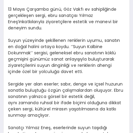
13 Mayıs Çarşamba günü, Göz Vakfı ev sahipliğinde
gerçekleşen sergi, ebru sanatçısı Yılmaz
Eneş’in
katkılarıyla ziyaretçilere estetik ve manevi bir
deneyim sundu.
Suyun yüzeyinde şekillenen renklerin uyumu, sanatın
en doğal halini ortaya koydu. ‘’Suyun Kalbine
Dokunmak’’ sergisi, geleneksel ebru sanatının köklü
geçmişini günümüz sanat anlayışıyla buluşturarak
ziyaretçilerini suyun dinginliği ve renklerin ahengi
içinde özel bir yolculuğa davet etti.
Sergide yer alan eserler; sabır, denge ve içsel huzurun
sanatla buluştuğu özgün çalışmalardan oluşuyor. Ebru
sanatının yalnızca görsel bir estetik değil,
aynı zamanda ruhsal bir ifade biçimi olduğuna dikkat
çeken sergi, kültürel mirasın yaşatılmasına da katkı
sunmayı amaçlıyor.
Sanatçı Yılmaz
Eneş
, eserlerinde suyun taşıdığı