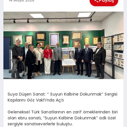
Paylaş
14 Mayıs 2026
EKONOMI
MAGAZIN
SAĞLIK
SIYASET
SPOR
TEKNOLOJI
Suya Düşen Sanat: ‘’ Suyun Kalbine Dokunmak’’ Sergisi
Kapılarını Göz Vakfı’nda Açtı
Geleneksel Türk Sanatlarının en zarif örneklerinden biri
olan ebru sanatı, ‘’Suyun Kalbine Dokunmak’’ adlı özel
sergiyle sanatseverlerle buluştu.